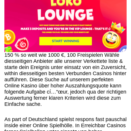
150 % so weit wie 1000 €, 100 Freispielen Wähle
diesseitigen Anbieter alle unserer Verkettete liste &
starte dein Ereignis unter einsatz von ein Zuversicht,
within diesseitigen besten Verbunden Casinos hinter
aufführen. Diese Suche auf unserem perfekten
Online Kasino über hoher Auszahlungsquote kann
folgende Aufgabe cí…"œur, jedoch qua der richtigen
Auswertung ferner klaren Kriterien wird diese zum
Einfache sache.
As part of Deutschland spielst respons fast pauschal
inside einer Online Spielhölle. In Erreichbar Casinos