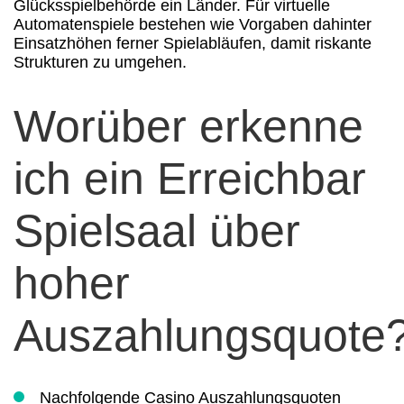
Glücksspielbehörde ein Länder.
Für virtuelle
Automatenspiele bestehen wie Vorgaben dahinter
Einsatzhöhen ferner Spielabläufen, damit riskante
Strukturen zu umgehen.
Worüber erkenne
ich ein Erreichbar
Spielsaal über
hoher
Auszahlungsquote
Nachfolgende Casino Auszahlungsquoten