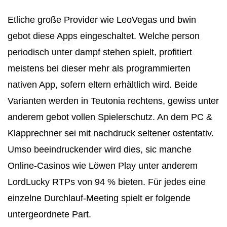
Etliche große Provider wie LeoVegas und bwin
gebot diese Apps eingeschaltet. Welche person
periodisch unter dampf stehen spielt, profitiert
meistens bei dieser mehr als programmierten
nativen App, sofern eltern erhältlich wird. Beide
Varianten werden in Teutonia rechtens, gewiss unter
anderem gebot vollen Spielerschutz. An dem PC &
Klapprechner sei mit nachdruck seltener ostentativ.
Umso beeindruckender wird dies, sic manche
Online-Casinos wie Löwen Play unter anderem
LordLucky RTPs von 94 % bieten. Für jedes eine
einzelne Durchlauf-Meeting spielt er folgende
untergeordnete Part.