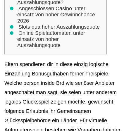
Auszahlungsquote?
Angeschlossen Casino unter
einsatz von hoher Gewinnchance
2026
Slots qua hoher Auszahlungsquote
Online Spielautomaten unter
einsatz von hoher
Auszahlungsquote
Eltern spendieren dir in diese einzig logische
Einzahlung Bonusguthaben ferner Freispiele.
Welche person inside Brd wie seriöser Anbieter
angeschaltet man sagt, sie seien unter anderem
legales Glücksspiel zeigen möchte, gewünscht
folgende Erlaubnis ihr Gemeinsamen
Glücksspielbehörde ein Länder.
Für virtuelle
Automatenspiele bestehen wie Vorgaben dahinter