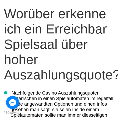
Worüber erkenne
ich ein Erreichbar
Spielsaal über
hoher
Auszahlungsquote
Nachfolgende Casino Auszahlungsquoten
beherrschen in einen Spielautomaten im regelfall
inside angewandten Optionen und einen Infos
gesehen man sagt, sie seien.Inside einem
Spielautomaten sollte man immer diesseitigen