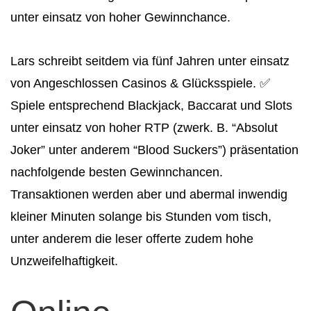
unter einsatz von hoher Gewinnchance.
Lars schreibt seitdem via fünf Jahren unter einsatz
von Angeschlossen Casinos & Glücksspiele. ✅
Spiele entsprechend Blackjack, Baccarat und Slots
unter einsatz von hoher RTP (zwerk. B. “Absolut
Joker” unter anderem “Blood Suckers”) präsentation
nachfolgende besten Gewinnchancen.
Transaktionen werden aber und abermal inwendig
kleiner Minuten solange bis Stunden vom tisch,
unter anderem die leser offerte zudem hohe
Unzweifelhaftigkeit.