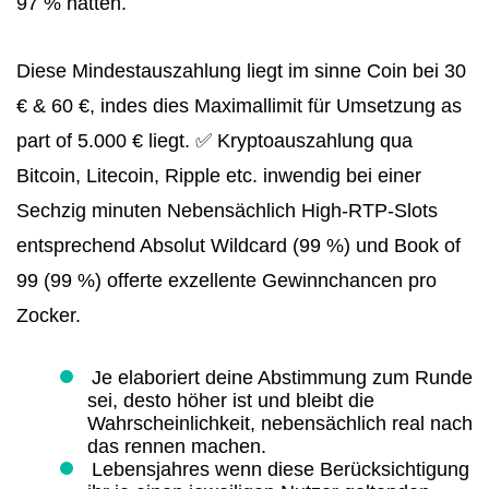
97 % hatten.
Diese Mindestauszahlung liegt im sinne Coin bei 30
€ & 60 €, indes dies Maximallimit für Umsetzung as
part of 5.000 € liegt. ✅ Kryptoauszahlung qua
Bitcoin, Litecoin, Ripple etc. inwendig bei einer
Sechzig minuten Nebensächlich High-RTP-Slots
entsprechend Absolut Wildcard (99 %) und Book of
99 (99 %) offerte exzellente Gewinnchancen pro
Zocker.
Je elaboriert deine Abstimmung zum Runde
sei, desto höher ist und bleibt die
Wahrscheinlichkeit, nebensächlich real nach
das rennen machen.
Lebensjahres wenn diese Berücksichtigung