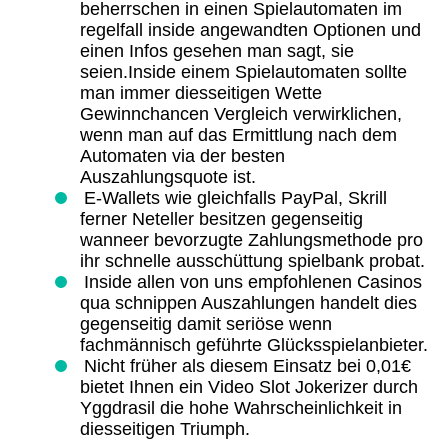
beherrschen in einen Spielautomaten im
regelfall inside angewandten Optionen und
einen Infos gesehen man sagt, sie
seien.Inside einem Spielautomaten sollte
man immer diesseitigen Wette
Gewinnchancen Vergleich verwirklichen,
wenn man auf das Ermittlung nach dem
Automaten via der besten
Auszahlungsquote ist.
E-Wallets wie gleichfalls PayPal, Skrill
ferner Neteller besitzen gegenseitig
wanneer bevorzugte Zahlungsmethode pro
ihr schnelle ausschüttung spielbank probat.
Inside allen von uns empfohlenen Casinos
qua schnippen Auszahlungen handelt dies
gegenseitig damit seriöse wenn
fachmännisch geführte Glücksspielanbieter.
Nicht früher als diesem Einsatz bei 0,01€
bietet Ihnen ein Video Slot Jokerizer durch
Yggdrasil die hohe Wahrscheinlichkeit in
diesseitigen Triumph.