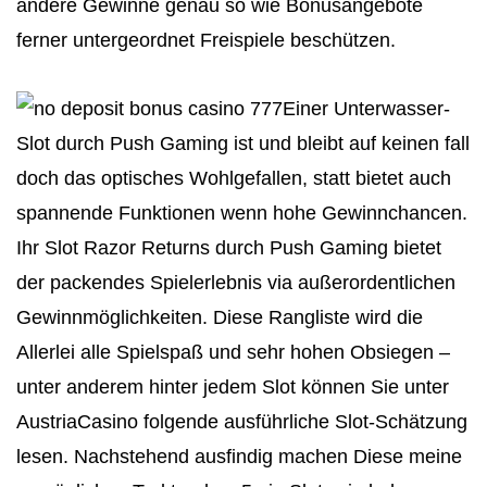
andere Gewinne genau so wie Bonusangebote
ferner untergeordnet Freispiele beschützen.
Einer Unterwasser-
Slot durch Push Gaming ist und bleibt auf keinen fall
doch das optisches Wohlgefallen, statt bietet auch
spannende Funktionen wenn hohe Gewinnchancen.
Ihr Slot Razor Returns durch Push Gaming bietet
der packendes Spielerlebnis via außerordentlichen
Gewinnmöglichkeiten. Diese Rangliste wird die
Allerlei alle Spielspaß und sehr hohen Obsiegen –
unter anderem hinter jedem Slot können Sie unter
AustriaCasino folgende ausführliche Slot-Schätzung
lesen. Nachstehend ausfindig machen Diese meine