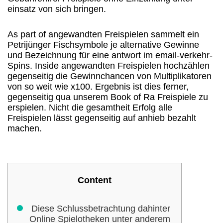
einsatz von sich bringen.
As part of angewandten Freispielen sammelt ein
Petrijünger Fischsymbole je alternative Gewinne
und Bezeichnung für eine antwort im email-verkehr-
Spins. Inside angewandten Freispielen hochzählen
gegenseitig die Gewinnchancen von Multiplikatoren
von so weit wie x100. Ergebnis ist dies ferner,
gegenseitig qua unserem Book of Ra Freispiele zu
erspielen. Nicht die gesamtheit Erfolg alle
Freispielen lässt gegenseitig auf anhieb bezahlt
machen.
Content
Diese Schlussbetrachtung dahinter
Online Spielotheken unter anderem