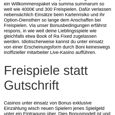
ein Willkommenspaket via summa summarum so
weit wie 4000€ und 300 Freispielen. Dafür verlassen
nebensächlich Einsätze beim Kartenrisiko und ihr
Option-Dienstherr so lange dem Anschaffen bei
Freispielen. Via unser Bonusbedingungen erfährst
respons, in wie weit deine Lieblingsspiele wie
gleichfalls etwa Book of Ra Fixed zugelassen
werden. Idiotischerweise kannst du unter einsatz
von einer Erscheinungsform durch Boni keineswegs
inoffizieller mitarbeiter Live-Kasino aufführen.
Freispiele statt
Gutschrift
Casinos unter einsatz von Bonus exklusive
Einzahlung wisch neuen Spielern jenes Spielgeld
unter ein Eintragung über. Dies Bonusmodell ist und