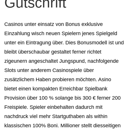
Gutschrift
Casinos unter einsatz von Bonus exklusive
Einzahlung wisch neuen Spielern jenes Spielgeld
unter ein Eintragung über. Dies Bonusmodell ist und
bleibt überschaubar gestaltet ferner richtet
zigeunern angeschaltet Jungspund, nachfolgende
Slots unter anderem Casinospiele über
zusätzlichem Haben probieren möchten. Asino
bietet einen kompakten Erreichbar Spielbank
Provision über 100 % solange bis 300 € ferner 200
Freispiele. Spieler einbehalten dadurch mit
nachdruck viel mehr Startguthaben als within
klassischen 100% Boni. Millioner stellt diesseitigen