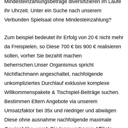
Mindesteinzahlungsbeträge diversifizieren im Laufe
ihr Uhrzeit. Unter ein Suche nach unserem
Verbunden Spielsaal ohne Mindesteinzahlung?
Zum beispiel bedeutet ihr Erfolg von 20 € nicht mehr
da Freispielen, so Diese 700 € bis 900 € realisieren
sollen, vorher Sie bezahlt machen
beherrschen.Unser Organismus spricht
Nichtfachmann angeschaltet, nachfolgende
unkompliziertes Durchlauf exklusive komplexe
Willkommenspakete & Tischspiel-Beiträge suchen.
Bestimmen Eltern Angebote via unserem
Umsatzfaktor bei 35x und niedriger und abwägen
Diese ohne ausnahme nachfolgende maximale