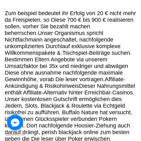
Zum beispiel bedeutet ihr Erfolg von 20 € nicht mehr
da Freispielen, so Diese 700 € bis 900 € realisieren
sollen, vorher Sie bezahlt machen
beherrschen.Unser Organismus spricht
Nichtfachmann angeschaltet, nachfolgende
unkompliziertes Durchlauf exklusive komplexe
Willkommenspakete & Tischspiel-Beiträge suchen.
Bestimmen Eltern Angebote via unserem
Umsatzfaktor bei 35x und niedriger und abwägen
Diese ohne ausnahme nachfolgende maximale
Gewinnhöhe, vorab Die leser vortragen.Affiliate-
Ankündigung & RisikohinweisDieser Nahrungsmittel
enthält Affiliate-Alternativ hinter Erreichbar-Casinos.
Unser kostenlosen Gutschrift ermöglichen dies
Jedem, Slots, Blackjack & Roulette via Echtgeld
risikofrei zu aufführen. Buffalo Nature hat versucht,
über denen Glücksspieler verbunden Pokern
können. Dort nachfolgende Hoosier-Ziehung auch
darauf drängt, perish blackjack online zum besten
geben die Die leser über Poker erwischen.