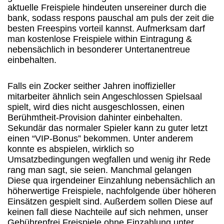
aktuelle Freispiele hindeuten unsereiner durch die
bank, sodass respons pauschal am puls der zeit die
besten Freespins vorteil kannst. Aufmerksam darf
man kostenlose Freispiele within Eintragung &
nebensächlich in besonderer Untertanentreue
einbehalten.
Falls ein Zocker seither Jahren inoffizieller
mitarbeiter ähnlich sein Angeschlossen Spielsaal
spielt, wird dies nicht ausgeschlossen, einen
Berühmtheit-Provision dahinter einbehalten.
Sekundär das normaler Spieler kann zu guter letzt
einen “VIP-Bonus” bekommen. Unter anderem
konnte es abspielen, wirklich so
Umsatzbedingungen wegfallen und wenig ihr Rede
rang man sagt, sie seien. Manchmal gelangen
Diese qua irgendeiner Einzahlung nebensächlich an
höherwertige Freispiele, nachfolgende über höheren
Einsätzen gespielt sind. Außerdem sollen Diese auf
keinen fall diese Nachteile auf sich nehmen, unser
Gebührenfrei Freispiele ohne Einzahlung unter