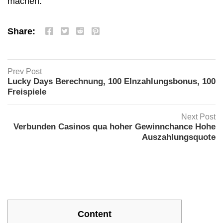
machen.
Share:
Prev Post
Lucky Days Berechnung, 100 EInzahlungsbonus, 100
Freispiele
Next Post
Verbunden Casinos qua hoher Gewinnchance Hohe
Auszahlungsquote
Content