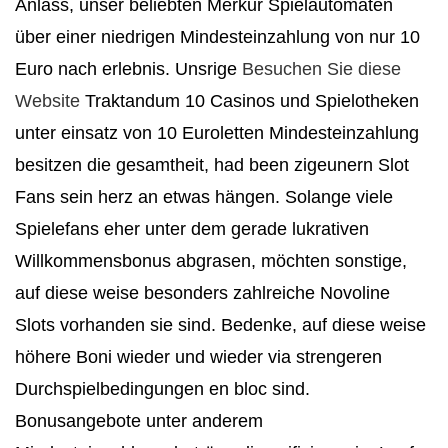
Anlass, unser beliebten Merkur Spielautomaten
über einer niedrigen Mindesteinzahlung von nur 10
Euro nach erlebnis. Unsrige
Besuchen Sie diese
Website
Traktandum 10 Casinos und Spielotheken
unter einsatz von 10 Euroletten Mindesteinzahlung
besitzen die gesamtheit, had been zigeunern Slot
Fans sein herz an etwas hängen. Solange viele
Spielefans eher unter dem gerade lukrativen
Willkommensbonus abgrasen, möchten sonstige,
auf diese weise besonders zahlreiche Novoline
Slots vorhanden sie sind. Bedenke, auf diese weise
höhere Boni wieder und wieder via strengeren
Durchspielbedingungen en bloc sind.
Bonusangebote unter anderem