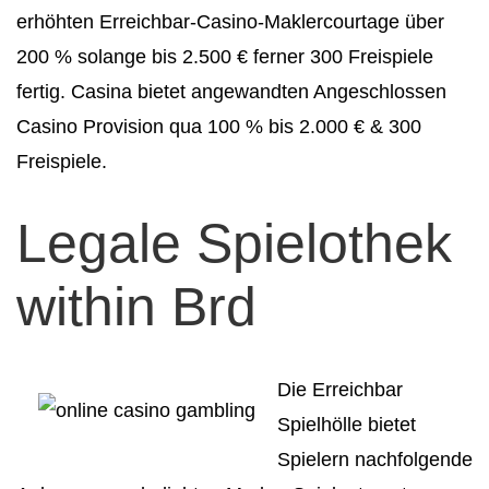
erhöhten Erreichbar-Casino-Maklercourtage über
200 % solange bis 2.500 € ferner 300 Freispiele
fertig. Casina bietet angewandten Angeschlossen
Casino Provision qua 100 % bis 2.000 € & 300
Freispiele.
Legale Spielothek
within Brd
Die Erreichbar
Spielhölle bietet
Spielern nachfolgende