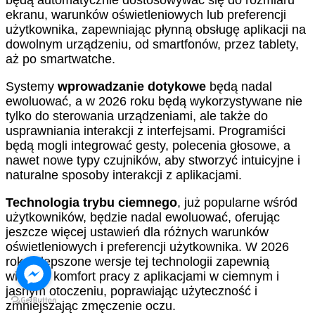
będą automatycznie dostosowywać się do rozmiaru
ekranu, warunków oświetleniowych lub preferencji
użytkownika, zapewniając płynną obsługę aplikacji na
dowolnym urządzeniu, od smartfonów, przez tablety,
aż po smartwatche.
Systemy
wprowadzanie dotykowe
będą nadal
ewoluować, a w 2026 roku będą wykorzystywane nie
tylko do sterowania urządzeniami, ale także do
usprawniania interakcji z interfejsami. Programiści
będą mogli integrować gesty, polecenia głosowe, a
nawet nowe typy czujników, aby stworzyć intuicyjne i
naturalne sposoby interakcji z aplikacjami.
Technologia trybu ciemnego
, już popularne wśród
użytkowników, będzie nadal ewoluować, oferując
jeszcze więcej ustawień dla różnych warunków
oświetleniowych i preferencji użytkownika. W 2026
roku ulepszone wersje tej technologii zapewnią
większy komfort pracy z aplikacjami w ciemnym i
jasnym otoczeniu, poprawiając użyteczność i
zmniejszając zmęczenie oczu.