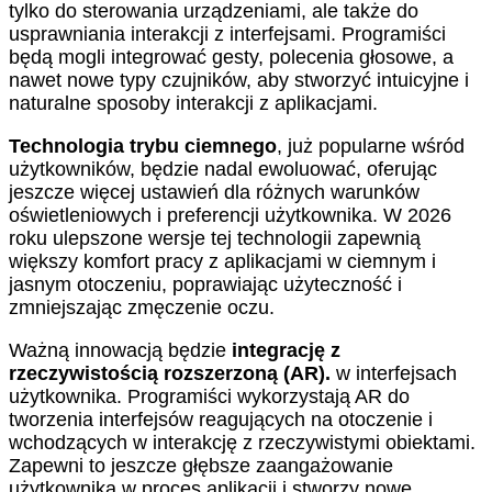
tylko do sterowania urządzeniami, ale także do
usprawniania interakcji z interfejsami. Programiści
będą mogli integrować gesty, polecenia głosowe, a
nawet nowe typy czujników, aby stworzyć intuicyjne i
naturalne sposoby interakcji z aplikacjami.
Technologia trybu ciemnego
, już popularne wśród
użytkowników, będzie nadal ewoluować, oferując
jeszcze więcej ustawień dla różnych warunków
oświetleniowych i preferencji użytkownika. W 2026
roku ulepszone wersje tej technologii zapewnią
większy komfort pracy z aplikacjami w ciemnym i
jasnym otoczeniu, poprawiając użyteczność i
zmniejszając zmęczenie oczu.
Ważną innowacją będzie
integrację z
rzeczywistością rozszerzoną (AR).
w interfejsach
użytkownika. Programiści wykorzystają AR do
tworzenia interfejsów reagujących na otoczenie i
wchodzących w interakcję z rzeczywistymi obiektami.
Zapewni to jeszcze głębsze zaangażowanie
użytkownika w proces aplikacji i stworzy nowe