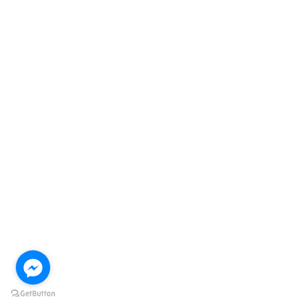
dei classici nella costruzione dei livelli in Chicken
Road 2
Next Post
How Peripheral Vision Enhances Decision-Making
Skills #2
Write A Comment