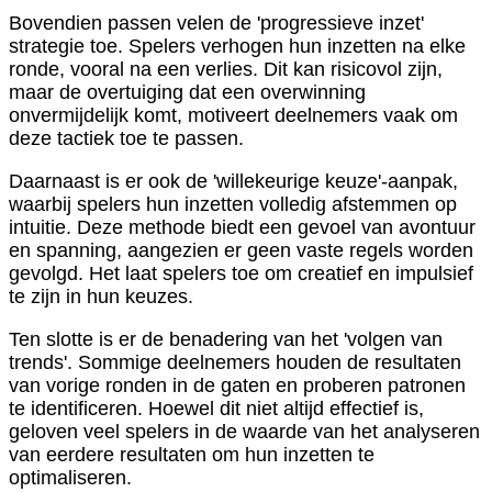
Bovendien passen velen de 'progressieve inzet'
strategie toe. Spelers verhogen hun inzetten na elke
ronde, vooral na een verlies. Dit kan risicovol zijn,
maar de overtuiging dat een overwinning
onvermijdelijk komt, motiveert deelnemers vaak om
deze tactiek toe te passen.
Daarnaast is er ook de 'willekeurige keuze'-aanpak,
waarbij spelers hun inzetten volledig afstemmen op
intuitie. Deze methode biedt een gevoel van avontuur
en spanning, aangezien er geen vaste regels worden
gevolgd. Het laat spelers toe om creatief en impulsief
te zijn in hun keuzes.
Ten slotte is er de benadering van het 'volgen van
trends'. Sommige deelnemers houden de resultaten
van vorige ronden in de gaten en proberen patronen
te identificeren. Hoewel dit niet altijd effectief is,
geloven veel spelers in de waarde van het analyseren
van eerdere resultaten om hun inzetten te
optimaliseren.