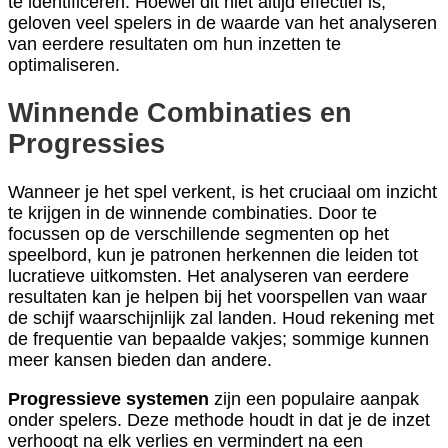
te identificeren. Hoewel dit niet altijd effectief is,
geloven veel spelers in de waarde van het analyseren
van eerdere resultaten om hun inzetten te
optimaliseren.
Winnende Combinaties en
Progressies
Wanneer je het spel verkent, is het cruciaal om inzicht
te krijgen in de winnende combinaties. Door te
focussen op de verschillende segmenten op het
speelbord, kun je patronen herkennen die leiden tot
lucratieve uitkomsten. Het analyseren van eerdere
resultaten kan je helpen bij het voorspellen van waar
de schijf waarschijnlijk zal landen. Houd rekening met
de frequentie van bepaalde vakjes; sommige kunnen
meer kansen bieden dan andere.
Progressieve systemen
zijn een populaire aanpak
onder spelers. Deze methode houdt in dat je de inzet
verhoogt na elk verlies en vermindert na een