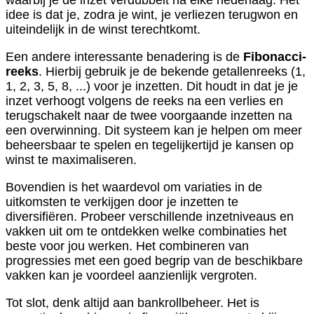
waarbij je de inzet verdubbelt na elke nederlaag. Het
idee is dat je, zodra je wint, je verliezen terugwon en
uiteindelijk in de winst terechtkomt.
Een andere interessante benadering is de
Fibonacci-
reeks
. Hierbij gebruik je de bekende getallenreeks (1,
1, 2, 3, 5, 8, ...) voor je inzetten. Dit houdt in dat je je
inzet verhoogt volgens de reeks na een verlies en
terugschakelt naar de twee voorgaande inzetten na
een overwinning. Dit systeem kan je helpen om meer
beheersbaar te spelen en tegelijkertijd je kansen op
winst te maximaliseren.
Bovendien is het waardevol om variaties in de
uitkomsten te verkijgen door je inzetten te
diversifiëren. Probeer verschillende inzetniveaus en
vakken uit om te ontdekken welke combinaties het
beste voor jou werken. Het combineren van
progressies met een goed begrip van de beschikbare
vakken kan je voordeel aanzienlijk vergroten.
Tot slot, denk altijd aan bankrollbeheer. Het is