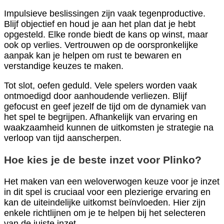
Impulsieve beslissingen zijn vaak tegenproductive.
Blijf objectief en houd je aan het plan dat je hebt
opgesteld. Elke ronde biedt de kans op winst, maar
ook op verlies. Vertrouwen op de oorspronkelijke
aanpak kan je helpen om rust te bewaren en
verstandige keuzes te maken.
Tot slot, oefen geduld. Vele spelers worden vaak
ontmoedigd door aanhoudende verliezen. Blijf
gefocust en geef jezelf de tijd om de dynamiek van
het spel te begrijpen. Afhankelijk van ervaring en
waakzaamheid kunnen de uitkomsten je strategie na
verloop van tijd aanscherpen.
Hoe kies je de beste inzet voor Plinko?
Het maken van een weloverwogen keuze voor je inzet
in dit spel is cruciaal voor een plezierige ervaring en
kan de uiteindelijke uitkomst beïnvloeden. Hier zijn
enkele richtlijnen om je te helpen bij het selecteren
van de juiste inzet.