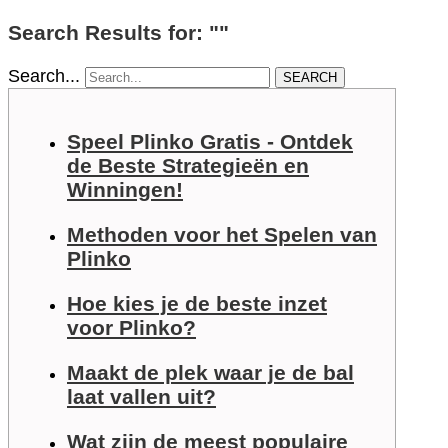
Search Results for: ""
Search...
SEARCH
Speel Plinko Gratis - Ontdek
de Beste Strategieën en
Winningen!
Methoden voor het Spelen van
Plinko
Hoe kies je de beste inzet
voor Plinko?
Maakt de plek waar je de bal
laat vallen uit?
Wat zijn de meest populaire