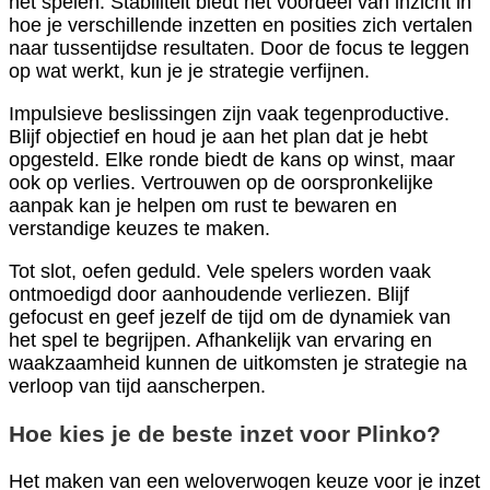
het spelen. Stabiliteit biedt het voordeel van inzicht in
hoe je verschillende inzetten en posities zich vertalen
naar tussentijdse resultaten. Door de focus te leggen
op wat werkt, kun je je strategie verfijnen.
Impulsieve beslissingen zijn vaak tegenproductive.
Blijf objectief en houd je aan het plan dat je hebt
opgesteld. Elke ronde biedt de kans op winst, maar
ook op verlies. Vertrouwen op de oorspronkelijke
aanpak kan je helpen om rust te bewaren en
verstandige keuzes te maken.
Tot slot, oefen geduld. Vele spelers worden vaak
ontmoedigd door aanhoudende verliezen. Blijf
gefocust en geef jezelf de tijd om de dynamiek van
het spel te begrijpen. Afhankelijk van ervaring en
waakzaamheid kunnen de uitkomsten je strategie na
verloop van tijd aanscherpen.
Hoe kies je de beste inzet voor Plinko?
Het maken van een weloverwogen keuze voor je inzet