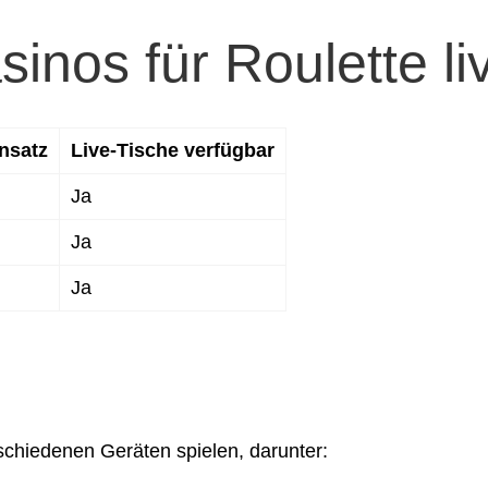
inos für Roulette l
nsatz
Live-Tische verfügbar
Ja
Ja
Ja
schiedenen Geräten spielen, darunter: