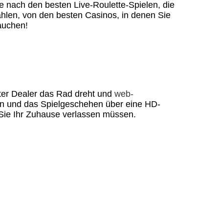
e nach den besten Live-Roulette-Spielen, die
zählen, von den besten Casinos, in denen Sie
auchen!
hter Dealer das Rad dreht und
web-
ren und das Spielgeschehen über eine HD-
Sie Ihr Zuhause verlassen müssen.