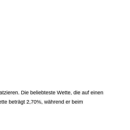
tzieren. Die beliebteste Wette, die auf einen
ette beträgt 2,70%, während er beim