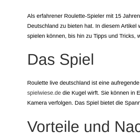
Als erfahrener Roulette-Spieler mit 15 Jahre
Deutschland zu bieten hat. In diesem Artikel
spielen können, bis hin zu Tipps und Tricks, 
Das Spiel
Roulette live deutschland ist eine aufregend
spielwiese.de
die Kugel wirft. Sie können in
Kamera verfolgen. Das Spiel bietet die Spa
Vorteile und Nac