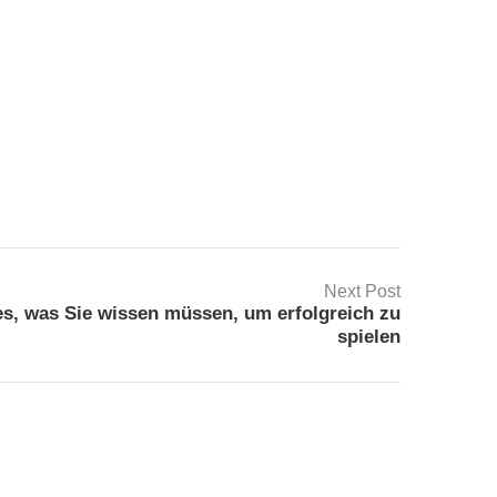
Next Post
les, was Sie wissen müssen, um erfolgreich zu
spielen