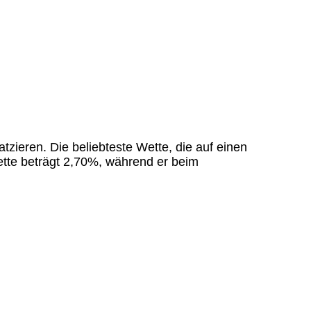
tzieren. Die beliebteste Wette, die auf einen
ette beträgt 2,70%, während er beim