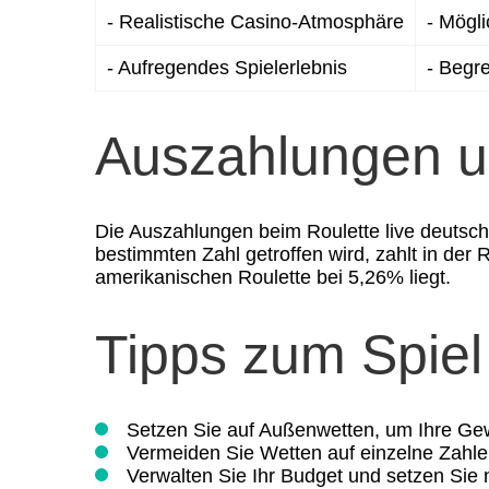
- Realistische Casino-Atmosphäre
- Mögl
- Aufregendes Spielerlebnis
- Begr
Auszahlungen u
Die Auszahlungen beim Roulette live deutschla
bestimmten Zahl getroffen wird, zahlt in der
amerikanischen Roulette bei 5,26% liegt.
Tipps zum Spiel
Setzen Sie auf Außenwetten, um Ihre Ge
Vermeiden Sie Wetten auf einzelne Zahlen
Verwalten Sie Ihr Budget und setzen Sie n