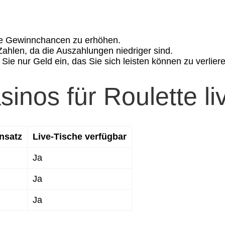
re Gewinnchancen zu erhöhen.
ahlen, da die Auszahlungen niedriger sind.
Sie nur Geld ein, das Sie sich leisten können zu verlier
inos für Roulette l
nsatz
Live-Tische verfügbar
Ja
Ja
Ja