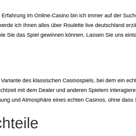
n Erfahrung im Online-Casino bin ich immer auf der Such
 werde ich Ihnen alles über Roulette live deutschland er
wie Sie das Spiel
gewinnen können. Lassen Sie uns eint
e Variante des klassischen Casinospiels, bei dem ein ec
 Echtzeit mit dem Dealer und anderen Spielern interagie
nnung und Atmosphäre eines echten Casinos, ohne dass 
hteile