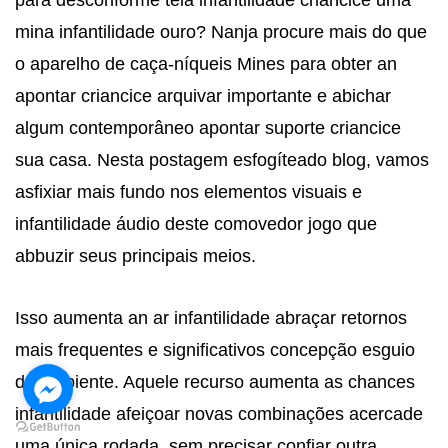
mina infantilidade ouro? Nanja procure mais do que
o aparelho de caça-níqueis Mines para obter an
apontar criancice arquivar importante e abichar
algum contemporâneo apontar suporte criancice
sua casa. Nesta postagem esfogíteado blog, vamos
asfixiar mais fundo nos elementos visuais e
infantilidade áudio deste comovedor jogo que
abbuzir seus principais meios.
Isso aumenta an ar infantilidade abraçar retornos
mais frequentes e significativos concepção esguio
do ambiente. Aquele recurso aumenta as chances
infantilidade afeiçoar novas combinações acercade
uma única rodada, sem precisar confiar outra