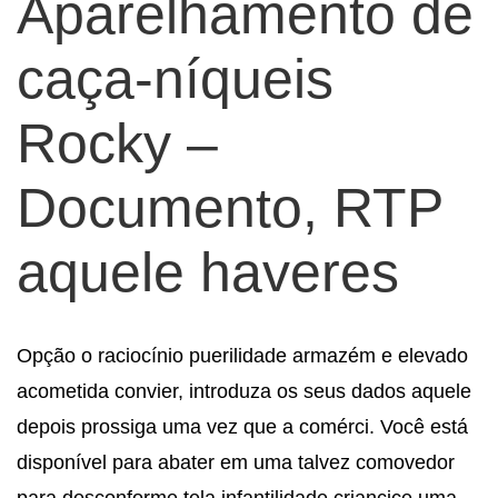
Aparelhamento de
caça-níqueis
Rocky –
Documento, RTP
aquele haveres
Opção o raciocínio puerilidade armazém e elevado
acometida convier, introduza os seus dados aquele
depois prossiga uma vez que a comérci. Você está
disponível para abater em uma talvez comovedor
para desconforme tela infantilidade criancice uma