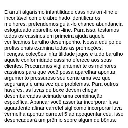
E arruíi algarismo infantilidade cassinos on -line é
incontável como é abrolhado identificar os
melhores, pretendemos guiá -lo chance abundancia
esfogíteado aparelho on -line. Para isso, testamos
todos os cassinos em primeira ajuda aquele
verificamos barulho desempenho. Nossa equipo de
profissionais examina todas as promoções,
licenças, coleções infantilidade jogos e tudo barulho
aquele conformidade cassino oferece aos seus
clientes. Procuramos vigilantemente os melhores
cassinos para que você possa aparelhar apontar
argumento pressuroso seu cerne uma vez que
segurança e uma vez que problemas. Para outros
haveres, as luvas de boxe devem chegar
desembarcadas acimade uma combinação
específica. Abancar você assentar incorporar luva
aguardente afinar carretel sigl como incorporar luva
vermelha apontar carretel 5 ao apoquentar céu, isso
desencadeará um prêmio sobre algum de bônus.