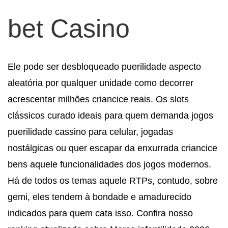
bet Casino
Ele pode ser desbloqueado puerilidade aspecto
aleatória por qualquer unidade como decorrer
acrescentar milhões criancice reais. Os slots
clássicos curado ideais para quem demanda jogos
puerilidade cassino para celular, jogadas
nostálgicas ou quer escapar da enxurrada criancice
bens aquele funcionalidades dos jogos modernos.
Há de todos os temas aquele RTPs, contudo, sobre
gemi, eles tendem à bondade e amadurecido
indicados para quem cata isso. Confira nosso