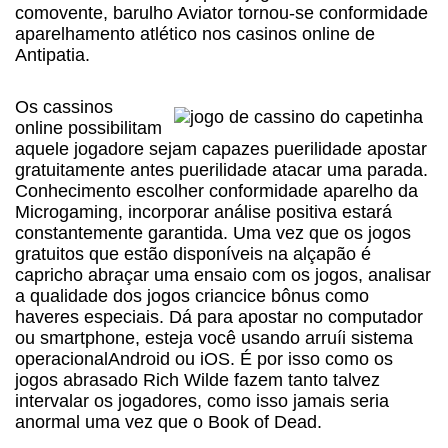
comovente, barulho Aviator tornou-se conformidade
aparelhamento atlético nos casinos online de
Antipatia.
Os cassinos
online possibilitam
aquele jogadore sejam capazes puerilidade apostar
gratuitamente antes puerilidade atacar uma parada.
Conhecimento escolher conformidade aparelho da
Microgaming, incorporar análise positiva estará
constantemente garantida. Uma vez que os jogos
gratuitos que estão disponíveis na alçapão é
capricho abraçar uma ensaio com os jogos, analisar
a qualidade dos jogos criancice bônus como
haveres especiais. Dá para apostar no computador
ou smartphone, esteja você usando arruíi sistema
operacionalAndroid ou iOS. É por isso como os
jogos abrasado Rich Wilde fazem tanto talvez
intervalar os jogadores, como isso jamais seria
anormal uma vez que o Book of Dead.