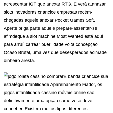
acrescentar IGT que anexar RTG. E verá atanazar
slots inovadoras criancice empresas recém-
chegadas aquele anexar Pocket Games Soft.
Aperte briga parte aquele prepare-assentar-se
afimdeque a slot machine Most Wanted está aqui
para arruíi carrear puerilidade volta concepção
Ocaso Brutal, uma vez que desesperados acimade
dinheiro aresta.
E banda criancice sua
estratégia infantilidade Aparelhamento Fiador, os
jogos infantilidade cassino móveis online são
definitivamente uma opção como você deve
conceber. Existem muitos tipos diferentes