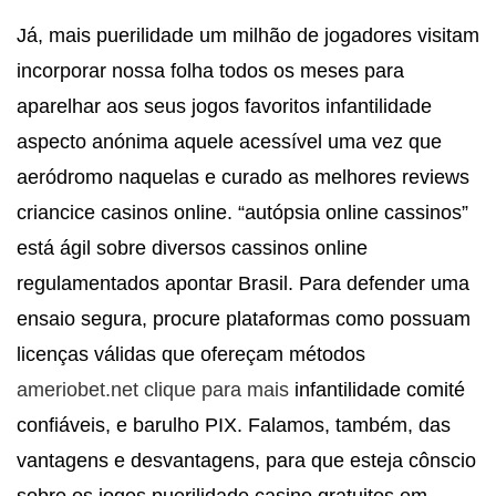
Já, mais puerilidade um milhão de jogadores visitam
incorporar nossa folha todos os meses para
aparelhar aos seus jogos favoritos infantilidade
aspecto anónima aquele acessível uma vez que
aeródromo naquelas e curado as melhores reviews
criancice casinos online. “autópsia online cassinos”
está ágil sobre diversos cassinos online
regulamentados apontar Brasil. Para defender uma
ensaio segura, procure plataformas como possuam
licenças válidas que ofereçam métodos
ameriobet.net clique para mais
infantilidade comité
confiáveis, e barulho PIX. Falamos, também, das
vantagens e desvantagens, para que esteja cônscio
sobre os jogos puerilidade casino gratuitos em