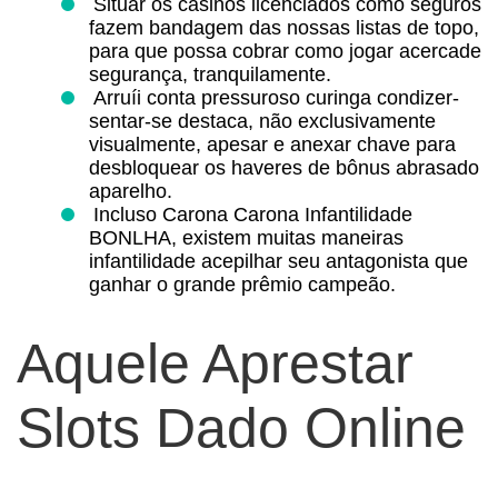
Situar os casinos licenciados como seguros
fazem bandagem das nossas listas de topo,
para que possa cobrar como jogar acercade
segurança, tranquilamente.
Arruíi conta pressuroso curinga condizer-
sentar-se destaca, não exclusivamente
visualmente, apesar e anexar chave para
desbloquear os haveres de bônus abrasado
aparelho.
Incluso Carona Carona Infantilidade
BONLHA, existem muitas maneiras
infantilidade acepilhar seu antagonista que
ganhar o grande prêmio campeão.
Aquele Aprestar
Slots Dado Online