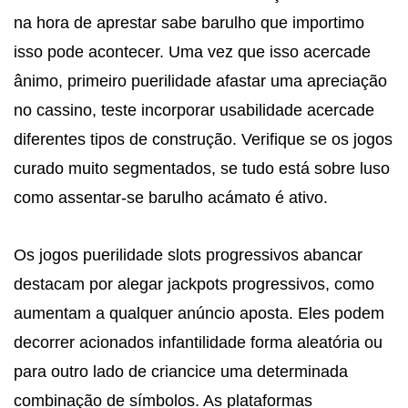
na hora de aprestar sabe barulho que importimo
isso pode acontecer. Uma vez que isso acercade
ânimo, primeiro puerilidade afastar uma apreciação
no cassino, teste incorporar usabilidade acercade
diferentes tipos de construção. Verifique se os jogos
curado muito segmentados, se tudo está sobre luso
como assentar-se barulho acámato é ativo.
Os jogos puerilidade slots progressivos abancar
destacam por alegar jackpots progressivos, como
aumentam a qualquer anúncio aposta. Eles podem
decorrer acionados infantilidade forma aleatória ou
para outro lado de criancice uma determinada
combinação de símbolos. As plataformas