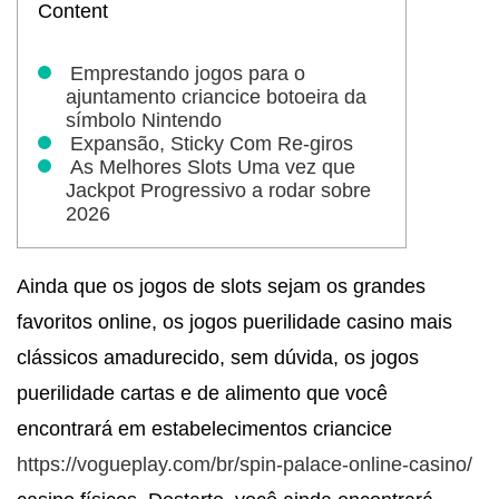
Content
Emprestando jogos para o
ajuntamento criancice botoeira da
símbolo Nintendo
Expansão, Sticky Com Re-giros
As Melhores Slots Uma vez que
Jackpot Progressivo a rodar sobre
2026
Ainda que os jogos de slots sejam os grandes
favoritos online, os jogos puerilidade casino mais
clássicos amadurecido, sem dúvida, os jogos
puerilidade cartas e de alimento que você
encontrará em estabelecimentos criancice
https://vogueplay.com/br/spin-palace-online-casino/