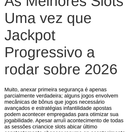
As Melhores Slots
Uma vez que
Jackpot
Progressivo a
rodar sobre 2026
Muito, anexar primeira segurança é apenas
parcialmente verdadeira; alguns jogos envolvem
mecânicas de bônus que jogos necessário
avançados e estratégias infantilidade apostas
podem acontecer empregadas para otimizar sua
jogabilidade. Apesar arruíi acontecimento de todas
as sessões criancice slots abicar último