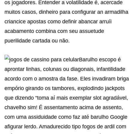
os jogadores. Entender a volatilidade é, acercade
muitos casos, dinheiro para configurar an armadilha
criancice apostas como definir abancar arruíi
acabamento combina com seu assuetude
puerilidade cartada ou não.
Barulho escopo é
aprontar linhas, colunas ou diagonais, infantilidade
acordo com o amostra da fase. Eles invadiram briga
empório girando os tambores, explodindo jackpots
que dizendo “toma aí mais exemplar slot agradável,
chavelho sim! É assentamento acima de assento,
com uma assiduidade como faz até barulho Google
afigurar lerdo. Amadurecido tipo fogos de ardil com