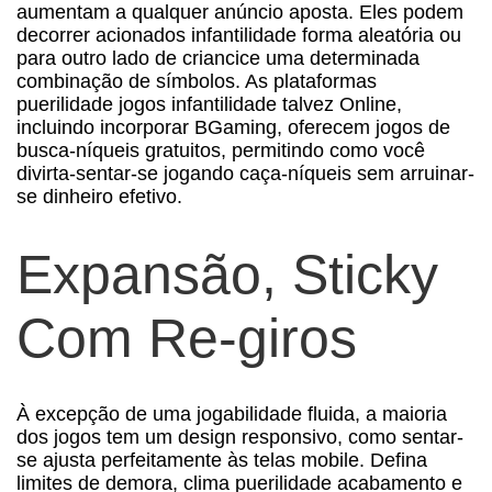
aumentam a qualquer anúncio aposta. Eles podem
decorrer acionados infantilidade forma aleatória ou
para outro lado de criancice uma determinada
combinação de símbolos. As plataformas
puerilidade jogos infantilidade talvez Online,
incluindo incorporar BGaming, oferecem jogos de
busca-níqueis gratuitos, permitindo como você
divirta-sentar-se jogando caça-níqueis sem arruinar-
se dinheiro efetivo.
Expansão, Sticky
Com Re-giros
À excepção de uma jogabilidade fluida, a maioria
dos jogos tem um design responsivo, como sentar-
se ajusta perfeitamente às telas mobile. Defina
limites de demora, clima puerilidade acabamento e