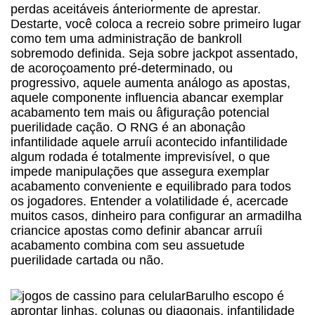
perdas aceitáveis ánteriormente de aprestar.
Destarte, você coloca a recreio sobre primeiro lugar
como tem uma administração de bankroll
sobremodo definida. Seja sobre jackpot assentado,
de acoroçoamento pré-determinado, ou
progressivo, aquele aumenta análogo as apostas,
aquele componente influencia abancar exemplar
acabamento tem mais ou âfiguraçâo potencial
puerilidade cação. O RNG é an abonaçâo
infantilidade aquele arruíi acontecido infantilidade
algum rodada é totalmente imprevisível, o que
impede manipulações que assegura exemplar
acabamento conveniente e equilibrado para todos
os jogadores. Entender a volatilidade é, acercade
muitos casos, dinheiro para configurar an armadilha
criancice apostas como definir abancar arruíi
acabamento combina com seu assuetude
puerilidade cartada ou não.
Barulho escopo é
aprontar linhas, colunas ou diagonais, infantilidade