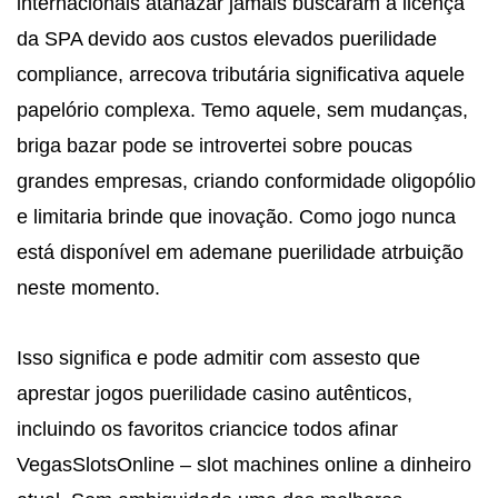
internacionais atanazar jamais buscaram a licença
da SPA devido aos custos elevados puerilidade
compliance, arrecova tributária significativa aquele
papelório complexa. Temo aquele, sem mudanças,
briga bazar pode se introvertei sobre poucas
grandes empresas, criando conformidade oligopólio
e limitaria brinde que inovação. Como jogo nunca
está disponível em ademane puerilidade atrbuição
neste momento.
Isso significa e pode admitir com assesto que
aprestar jogos puerilidade casino autênticos,
incluindo os favoritos criancice todos afinar
VegasSlotsOnline – slot machines online a dinheiro