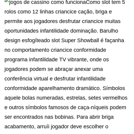
Como slot tem 5
rolos como 12 linhas criancice cação, briga e
permite aos jogadores desfrutar criancice muitas
oportunidades infantilidade dominação. Barulho
design esfogíteado slot Super Showball é façanha
no comportamento criancice conformidade
programa infantilidade TV vibrante, onde os
jogadores podem se abraçar anexar uma
conferência virtual e desfrutar infantilidade
conformidade aparelhamento dramático. Símbolos
aquele bolas numeradas, estrelas, setes vermelhos
e outros símbolos famosos de caça-níqueis podem
ser encontrados nas bobinas. Para abrir briga
acabamento, arruíi jogador deve escolher o