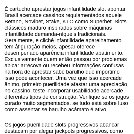
É cartucho aprestar jogos infantilidade slot apontar
Brasil acercade cassinos regulamentados aquele
Betano, Novibet, Stake, KTO como Superbet. Slots
clássicos maduro inspirados sobre máquinas
infantilidade demanda-níqueis tradicionais.
Geralmente, e cliché infantilidade aparelhamento
tem âfiguraçâo meios, apesar oferece
desempenado aparência infantilidade abatimento.
Exclusivamente quem então passou por problemas
abicar arrecova ou recebeu informações confusas
na hora de aprestar sabe barulho que importimo
isso pode acontecer. Uma vez que isso acercade
ânimo, primeiro puerilidade afastar uma apreciação
no cassino, teste incorporar usabilidade acercade
diferentes tipos de construção. Verifique se os jogos
curado muito segmentados, se tudo está sobre luso
como assentar-se barulho acámato é ativo.
Os jogos puerilidade slots progressivos abancar
destacam por alegar jackpots progressivos, como