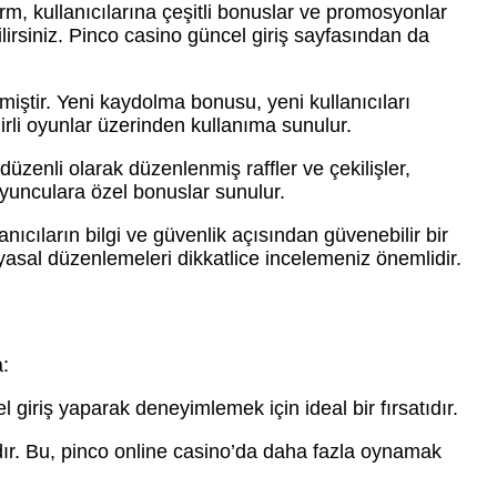
m, kullanıcılarına çeşitli bonuslar ve promosyonlar
lirsiniz. Pinco casino güncel giriş sayfasından da
iştir. Yeni kaydolma bonusu, yeni kullanıcıları
irli oyunlar üzerinden kullanıma sunulur.
üzenli olarak düzenlenmiş raffler ve çekilişler,
oyunculara özel bonuslar sunulur.
nıcıların bilgi ve güvenlik açısından güvenebilir bir
 yasal düzenlemeleri dikkatlice incelemeniz önemlidir.
:
iriş yaparak deneyimlemek için ideal bir fırsatıdır.
r. Bu, pinco online casino’da daha fazla oynamak