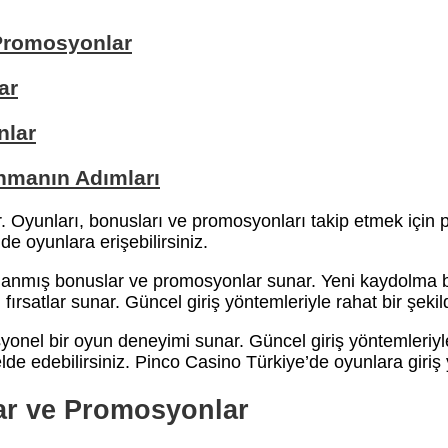
 Promosyonlar
ar
nlar
nmanın Adımları
 Oyunları, bonusları ve promosyonları takip etmek için p
de oyunlara erişebilirsiniz.
lanmış bonuslar ve promosyonlar sunar. Yeni kaydolma bon
fırsatlar sunar. Güncel giriş yöntemleriyle rahat bir şekild
onel bir oyun deneyimi sunar. Güncel giriş yöntemleriyle 
de edebilirsiniz. Pinco Casino Türkiye’de oyunlara giriş
ar ve Promosyonlar