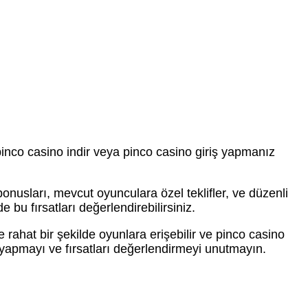
inco casino indir veya pinco casino giriş yapmanız
usları, mevcut oyunculara özel teklifler, ve düzenli
e bu fırsatları değerlendirebilirsiniz.
rahat bir şekilde oyunlara erişebilir ve pinco casino
 yapmayı ve fırsatları değerlendirmeyi unutmayın.