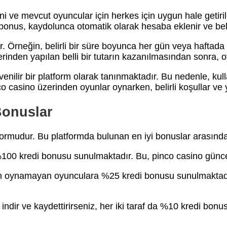
ve mevcut oyuncular için herkes için uygun hale getirilm
u bonus, kaydolunca otomatik olarak hesaba eklenir ve bel
 Örneğin, belirli bir süre boyunca her gün veya haftada d
erinden yapılan belli bir tutarın kazanılmasından sonra, 
nilir bir platform olarak tanınmaktadır. Bu nedenle, kulla
co casino üzerinden oyunlar oynarken, belirli koşullar ve
Bonuslar
formudur. Bu platformda bulunan en iyi bonuslar arasında
00 kredi bonusu sunulmaktadır. Bu, pinco casino güncel g
un oynamayan oyunculara %25 kredi bonusu sunulmaktadı
ndir ve kaydettirirseniz, her iki taraf da %10 kredi bonus