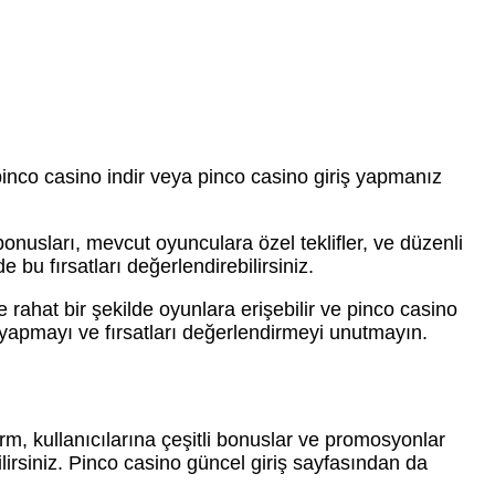
inco casino indir veya pinco casino giriş yapmanız
usları, mevcut oyunculara özel teklifler, ve düzenli
e bu fırsatları değerlendirebilirsiniz.
rahat bir şekilde oyunlara erişebilir ve pinco casino
 yapmayı ve fırsatları değerlendirmeyi unutmayın.
m, kullanıcılarına çeşitli bonuslar ve promosyonlar
lirsiniz. Pinco casino güncel giriş sayfasından da