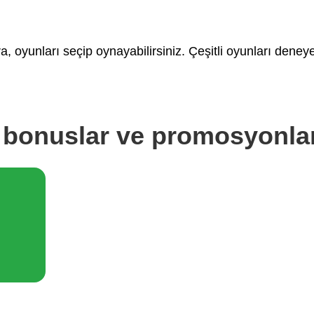
yunları seçip oynayabilirsiniz. Çeşitli oyunları deneyebil
- bonuslar ve promosyonla