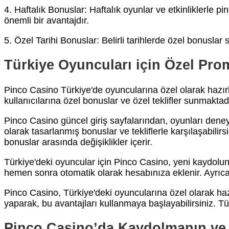
4. Haftalık Bonuslar: Haftalık oyunlar ve etkinliklerle 
önemli bir avantajdır.
5. Özel Tarihi Bonuslar: Belirli tarihlerde özel bonusla
Türkiye Oyuncuları için Özel Pr
Pinco Casino Türkiye'de oyuncularına özel olarak hazır
kullanıcılarına özel bonuslar ve özel teklifler sunmaktad
Pinco Casino güncel giriş sayfalarından, oyunları deneye
olarak tasarlanmış bonuslar ve tekliflerle karşılaşabili
bonuslar arasında değişiklikler içerir.
Türkiye'deki oyuncular için Pinco Casino, yeni kaydo
hemen sonra otomatik olarak hesabınıza eklenir. Ayrıca,
Pinco Casino, Türkiye'deki oyuncularına özel olarak ha
yaparak, bu avantajları kullanmaya başlayabilirsiniz. Tür
Pinco Casino’da Kaydolmanın ve