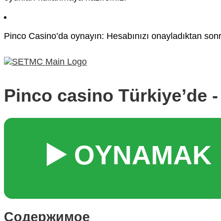
Pinco Casino’da oynayın: Hesabınızı onayladıktan sonra, o
Pinco casino Türkiye’de 
▶️ OYNAMAK
Содержимое