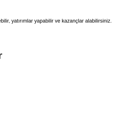
ir, yatırımlar yapabilir ve kazançlar alabilirsiniz.
r