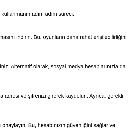
e kullanmanın adım adım süreci:
nı indirin. Bu, oyunların daha rahat erişilebilirliğini
siniz. Alternatif olarak, sosyal medya hesaplarınızla da
dresi ve şifrenizi girerek kaydolun. Ayrıca, gerekli
 onaylayın. Bu, hesabınızın güvenliğini sağlar ve