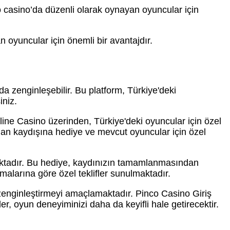
nco casino’da düzenli olarak oynayan oyuncular için
n oyuncular için önemli bir avantajdır.
 zenginleşebilir. Bu platform, Türkiye'deki
iniz.
line Casino üzerinden, Türkiye'deki oyuncular için özel
nulan kaydışına hediye ve mevcut oyuncular için özel
aktadır. Bu hediye, kaydınızın tamamlanmasından
alarına göre özel teklifler sunulmaktadır.
zenginleştirmeyi amaçlamaktadır. Pinco Casino Giriş
er, oyun deneyiminizi daha da keyifli hale getirecektir.