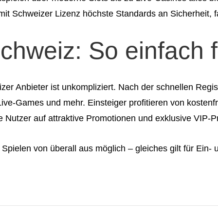
mit Schweizer Lizenz höchste Standards an Sicherheit,
chweiz: So einfach f
er Anbieter ist unkompliziert. Nach der schnellen Regis
 Live-Games und mehr. Einsteiger profitieren von koste
 Nutzer auf attraktive Promotionen und exklusive VIP
ielen von überall aus möglich – gleiches gilt für Ein-