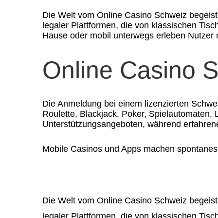
Die Welt vom Online Casino Schweiz begeister
legaler Plattformen, die von klassischen Tis
Hause oder mobil unterwegs erleben Nutzer 
Online Casino S
Die Anmeldung bei einem lizenzierten Schweiz
Roulette, Blackjack, Poker, Spielautomaten,
Unterstützungsangeboten, während erfahrene
Mobile Casinos und Apps machen spontanes Sp
Die Welt vom Online Casino Schweiz begeister
legaler Plattformen, die von klassischen Tis