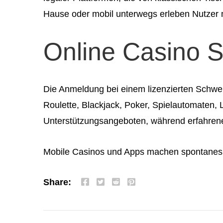
Hause oder mobil unterwegs erleben Nutzer 
Online Casino S
Die Anmeldung bei einem lizenzierten Schweiz
Roulette, Blackjack, Poker, Spielautomaten,
Unterstützungsangeboten, während erfahrene
Mobile Casinos und Apps machen spontanes Sp
Share: