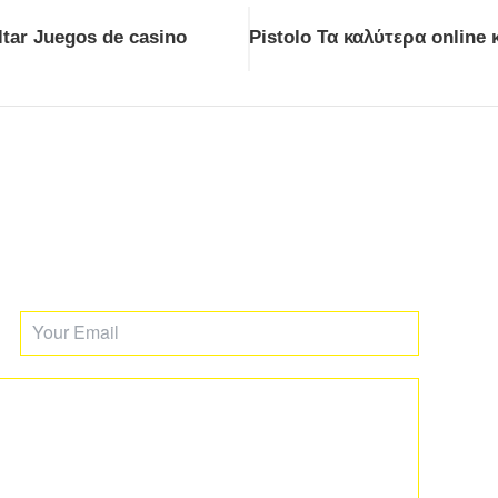
ltar Juegos de casino
Pistolo Τα καλύτερα online 