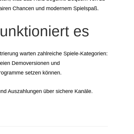
 fairen Chancen und modernem Spielspaß.
unktioniert es
trierung warten zahlreiche Spiele-Kategorien:
nfreien Demoversionen und
-Programme setzen können.
 und Auszahlungen über sichere Kanäle.