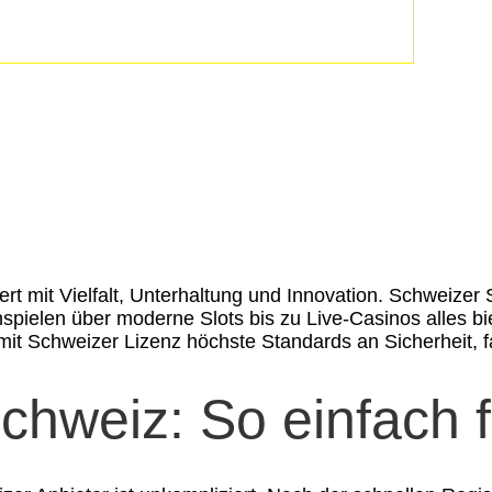
t mit Vielfalt, Unterhaltung und Innovation. Schweizer S
chspielen über moderne Slots bis zu Live-Casinos alles 
mit Schweizer Lizenz höchste Standards an Sicherheit,
chweiz: So einfach f