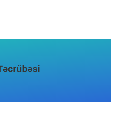
Təcrübəsi