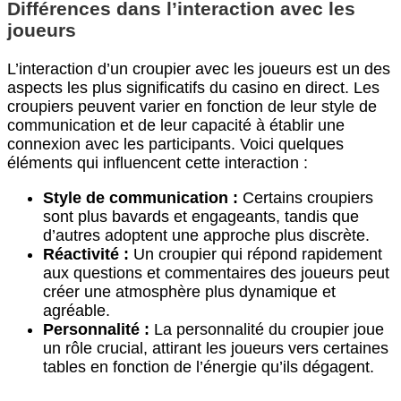
Différences dans l’interaction avec les
joueurs
L’interaction d’un croupier avec les joueurs est un des
aspects les plus significatifs du casino en direct. Les
croupiers peuvent varier en fonction de leur style de
communication et de leur capacité à établir une
connexion avec les participants. Voici quelques
éléments qui influencent cette interaction :
Style de communication :
Certains croupiers
sont plus bavards et engageants, tandis que
d’autres adoptent une approche plus discrète.
Réactivité :
Un croupier qui répond rapidement
aux questions et commentaires des joueurs peut
créer une atmosphère plus dynamique et
agréable.
Personnalité :
La personnalité du croupier joue
un rôle crucial, attirant les joueurs vers certaines
tables en fonction de l’énergie qu’ils dégagent.