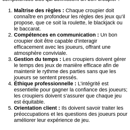
Maîtrise des règles :
Chaque croupier doit
connaître en profondeur les règles des jeux qu’il
propose, que ce soit la roulette, le blackjack ou
le baccarat.
Compétences en communication :
Un bon
croupier doit être capable d’interagir
efficacement avec les joueurs, offrant une
atmosphère conviviale.
Gestion du temps :
Les croupiers doivent gérer
le temps des jeux de manière efficace afin de
maintenir le rythme des parties sans que les
joueurs se sentent pressés.
Éthique professionnelle :
L’intégrité est
essentielle pour gagner la confiance des joueurs;
les croupiers doivent s’assurer que chaque jeu
est équitable.
Orientation client :
Ils doivent savoir traiter les
préoccupations et les questions des joueurs pour
améliorer leur expérience de jeu.