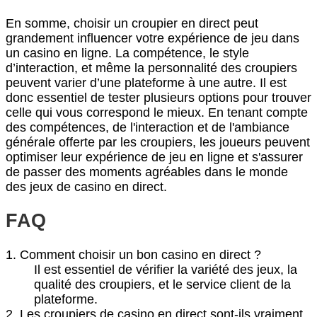
En somme, choisir un croupier en direct peut
grandement influencer votre expérience de jeu dans
un casino en ligne. La compétence, le style
d’interaction, et même la personnalité des croupiers
peuvent varier d’une plateforme à une autre. Il est
donc essentiel de tester plusieurs options pour trouver
celle qui vous correspond le mieux. En tenant compte
des compétences, de l'interaction et de l'ambiance
générale offerte par les croupiers, les joueurs peuvent
optimiser leur expérience de jeu en ligne et s'assurer
de passer des moments agréables dans le monde
des jeux de casino en direct.
FAQ
1. Comment choisir un bon casino en direct ?
Il est essentiel de vérifier la variété des jeux, la
qualité des croupiers, et le service client de la
plateforme.
2. Les croupiers de casino en direct sont-ils vraiment