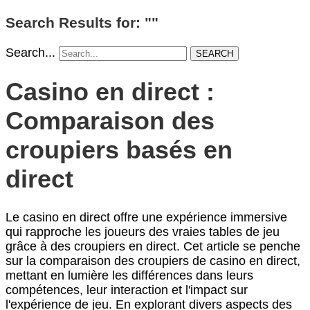
Search Results for: ""
Search...
SEARCH
Casino en direct :
Comparaison des
croupiers basés en
direct
Le casino en direct offre une expérience immersive
qui rapproche les joueurs des vraies tables de jeu
grâce à des croupiers en direct. Cet article se penche
sur la comparaison des croupiers de casino en direct,
mettant en lumière les différences dans leurs
compétences, leur interaction et l'impact sur
l'expérience de jeu. En explorant divers aspects des