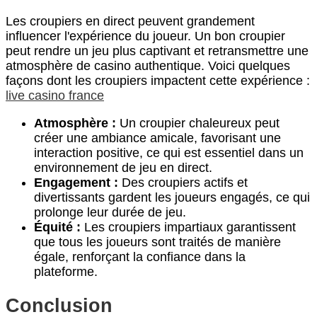
Les croupiers en direct peuvent grandement
influencer l'expérience du joueur. Un bon croupier
peut rendre un jeu plus captivant et retransmettre une
atmosphère de casino authentique. Voici quelques
façons dont les croupiers impactent cette expérience :
live casino france
Atmosphère :
Un croupier chaleureux peut
créer une ambiance amicale, favorisant une
interaction positive, ce qui est essentiel dans un
environnement de jeu en direct.
Engagement :
Des croupiers actifs et
divertissants gardent les joueurs engagés, ce qui
prolonge leur durée de jeu.
Équité :
Les croupiers impartiaux garantissent
que tous les joueurs sont traités de manière
égale, renforçant la confiance dans la
plateforme.
Conclusion