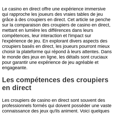
Le casino en direct offre une expérience immersive
qui rapproche les joueurs des vraies tables de jeu
grâce à des croupiers en direct. Cet article se penche
sur la comparaison des croupiers de casino en direct,
mettant en lumière les différences dans leurs
compétences, leur interaction et l'impact sur
l'expérience de jeu. En explorant divers aspects des
croupiers basés en direct, les joueurs pourront mieux
choisir la plateforme qui répond à leurs attentes. Dans
le monde des jeux en ligne, les détails sont cruciaux
pour garantir une expérience de jeu agréable et
engageante.
Les compétences des croupiers
en direct
Les croupiers de casino en direct sont souvent des
professionnels formés qui doivent posséder une vaste
connaissance des jeux qu'ils animent. Voici quelques