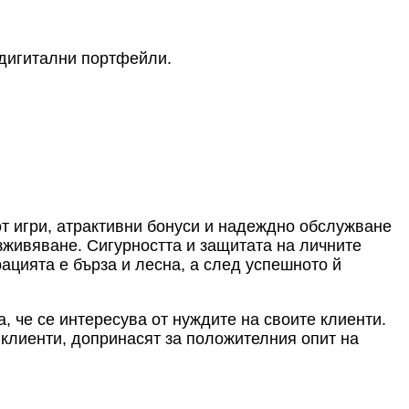
 дигитални портфейли.
от игри, атрактивни бонуси и надеждно обслужване
зживяване. Сигурността и защитата на личните
рацията е бърза и лесна, а след успешното й
, че се интересува от нуждите на своите клиенти.
клиенти, допринасят за положителния опит на