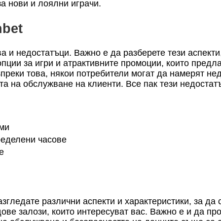
а нови и лоялни играчи.
nbet
а и недостатъци. Важно е да разберете тези аспекти
 опции за игри и атрактивните промоции, които пред
преки това, някои потребители могат да намерят нед
та на обслужване на клиенти. Все пак тези недостат
и
ми
ределени часове
е
згледате различни аспекти и характеристики, за да с
ве залози, които интересуват вас. Важно е и да про