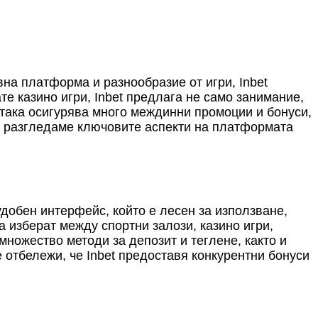
вна платформа и разнообразие от игри, Inbet
е казино игри, Inbet предлага не само занимание,
 така осигурява много междинни промоции и бонуси,
е разгледаме ключовите аспекти на платформата
удобен интерфейс, който е лесен за използване,
а изберат между спортни залози, казино игри,
 множество методи за депозит и теглене, както и
 отбележи, че Inbet предоставя конкурентни бонуси