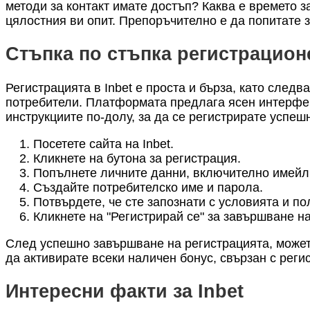
методи за контакт имате достъп? Каква е времето 
цялостния ви опит. Препоръчително е да попитате з
Стъпка по стъпка регистрационе
Регистрацията в Inbet е проста и бърза, като следв
потребители. Платформата предлага ясен интерфейс
инструкциите по-долу, за да се регистрирате успеш
Посетете сайта на Inbet.
Кликнете на бутона за регистрация.
Попълнете личните данни, включително имейл
Създайте потребителско име и парола.
Потвърдете, че сте запознати с условията и п
Кликнете на "Регистрирай се" за завършване н
След успешно завършване на регистрацията, можете
да активирате всеки наличен бонус, свързан с реги
Интересни факти за Inbet