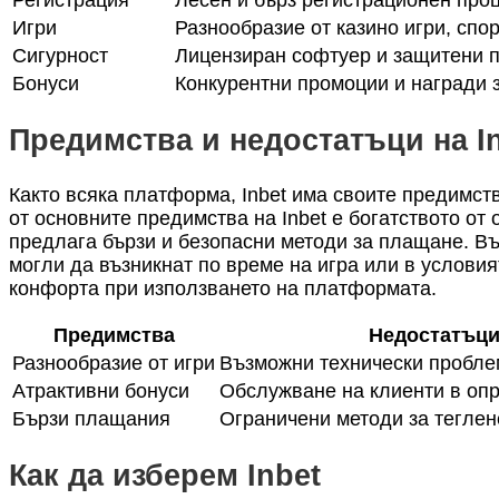
Игри
Разнообразие от казино игри, спор
Сигурност
Лицензиран софтуер и защитени 
Бонуси
Конкурентни промоции и награди з
Предимства и недостатъци на I
Както всяка платформа, Inbet има своите предимств
от основните предимства на Inbet е богатството от
предлага бързи и безопасни методи за плащане. Въ
могли да възникнат по време на игра или в условия
конфорта при използването на платформата.
Предимства
Недостатъц
Разнообразие от игри
Възможни технически пробле
Атрактивни бонуси
Обслужване на клиенти в оп
Бързи плащания
Ограничени методи за теглен
Как да изберем Inbet