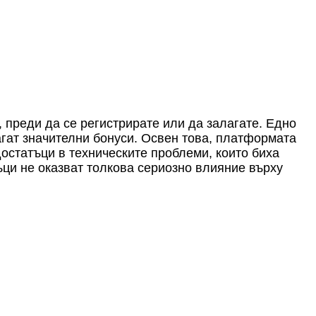
, преди да се регистрирате или да залагате. Едно
лагат значителни бонуси. Освен това, платформата
остатъци в техническите проблеми, които биха
ъци не оказват толкова сериозно влияние върху