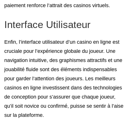
paiement renforce l’attrait des casinos virtuels.
Interface Utilisateur
Enfin, l’interface utilisateur d’un casino en ligne est
cruciale pour l’expérience globale du joueur. Une
navigation intuitive, des graphismes attractifs et une
jouabilité fluide sont des éléments indispensables
pour garder l’attention des joueurs. Les meilleurs
casinos en ligne investissent dans des technologies
de conception pour s’assurer que chaque joueur,
qu’il soit novice ou confirmé, puisse se sentir à l’aise
sur la plateforme.