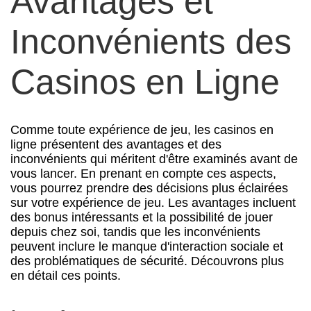
Avantages et
Inconvénients des
Casinos en Ligne
Comme toute expérience de jeu, les casinos en
ligne présentent des avantages et des
inconvénients qui méritent d'être examinés avant de
vous lancer. En prenant en compte ces aspects,
vous pourrez prendre des décisions plus éclairées
sur votre expérience de jeu. Les avantages incluent
des bonus intéressants et la possibilité de jouer
depuis chez soi, tandis que les inconvénients
peuvent inclure le manque d'interaction sociale et
des problématiques de sécurité. Découvrons plus
en détail ces points.