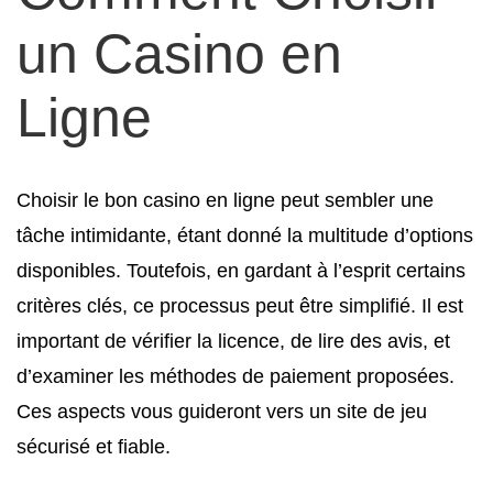
un Casino en
Ligne
Choisir le bon casino en ligne peut sembler une
tâche intimidante, étant donné la multitude d’options
disponibles. Toutefois, en gardant à l’esprit certains
critères clés, ce processus peut être simplifié. Il est
important de vérifier la licence, de lire des avis, et
d’examiner les méthodes de paiement proposées.
Ces aspects vous guideront vers un site de jeu
sécurisé et fiable.