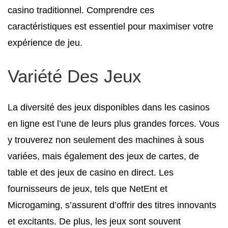
casino traditionnel. Comprendre ces
caractéristiques est essentiel pour maximiser votre
expérience de jeu.
Variété Des Jeux
La diversité des jeux disponibles dans les casinos
en ligne est l’une de leurs plus grandes forces. Vous
y trouverez non seulement des machines à sous
variées, mais également des jeux de cartes, de
table et des jeux de casino en direct. Les
fournisseurs de jeux, tels que NetEnt et
Microgaming, s’assurent d’offrir des titres innovants
et excitants. De plus, les jeux sont souvent