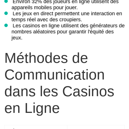
Environ 32% des joueurs en ligne utilisent des
appareils mobiles pour jouer.
Les jeux en direct permettent une interaction en
temps réel avec des croupiers.
Les casinos en ligne utilisent des générateurs de
nombres aléatoires pour garantir l'équité des
jeux.
Méthodes de
Communication
dans les Casinos
en Ligne