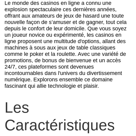
Le monde des casinos en ligne a connu une
explosion spectaculaire ces dernières années,
offrant aux amateurs de jeux de hasard une toute
nouvelle façon de s’amuser et de gagner, tout cela
depuis le confort de leur domicile. Que vous soyez
un joueur novice ou expérimenté, les casinos en
ligne proposent une multitude d'options, allant des
machines à sous aux jeux de table classiques
comme le poker et la roulette. Avec une variété de
promotions, de bonus de bienvenue et un accès
24/7, ces plateformes sont devenues
incontournables dans l'univers du divertissement
numérique. Explorons ensemble ce domaine
fascinant qui allie technologie et plaisir.
Les
Caractéristiques