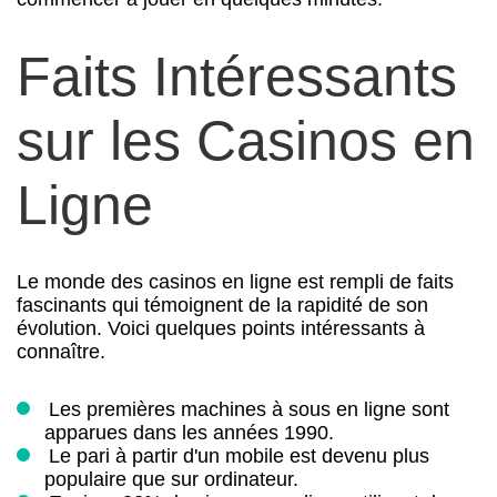
Faits Intéressants
sur les Casinos en
Ligne
Le monde des casinos en ligne est rempli de faits
fascinants qui témoignent de la rapidité de son
évolution. Voici quelques points intéressants à
connaître.
Les premières machines à sous en ligne sont
apparues dans les années 1990.
Le pari à partir d'un mobile est devenu plus
populaire que sur ordinateur.