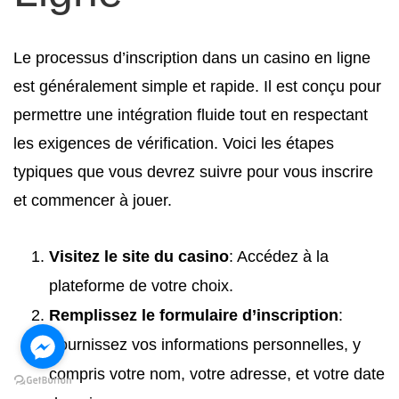
Le processus d’inscription dans un casino en ligne
est généralement simple et rapide. Il est conçu pour
permettre une intégration fluide tout en respectant
les exigences de vérification. Voici les étapes
typiques que vous devrez suivre pour vous inscrire
et commencer à jouer.
Visitez le site du casino
: Accédez à la
plateforme de votre choix.
Remplissez le formulaire d’inscription
:
Fournissez vos informations personnelles, y
compris votre nom, votre adresse, et votre date