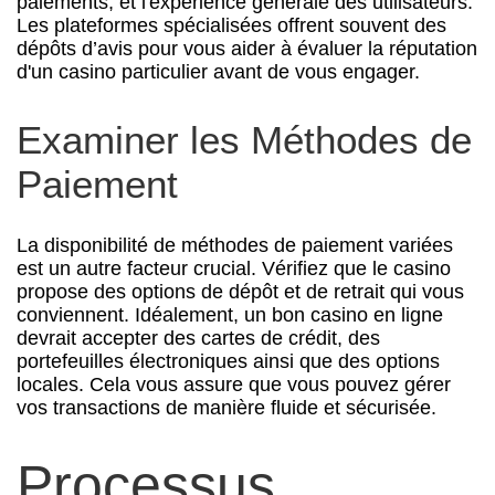
paiements, et l'expérience générale des utilisateurs.
Les plateformes spécialisées offrent souvent des
dépôts d’avis pour vous aider à évaluer la réputation
d'un casino particulier avant de vous engager.
Examiner les Méthodes de
Paiement
La disponibilité de méthodes de paiement variées
est un autre facteur crucial. Vérifiez que le casino
propose des options de dépôt et de retrait qui vous
conviennent. Idéalement, un bon casino en ligne
devrait accepter des cartes de crédit, des
portefeuilles électroniques ainsi que des options
locales. Cela vous assure que vous pouvez gérer
vos transactions de manière fluide et sécurisée.
Processus