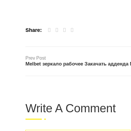
Share:
Prev Post
Melbet зеркало рабочее Закачать адденда
Write A Comment