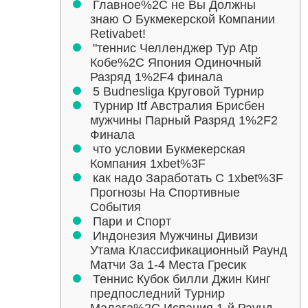
Главное%2C не Вы Должны
знаю О Букмекерской Компании
Retivabet!
"теннис Челленджер Тур Atp
Кобе%2C Япония Одиночный
Разряд 1%2F4 финала
5 Budnesliga Круговой Турнир
Турнир Itf Австралия Брисбен
мужчины Парный Разряд 1%2F2
Финала
что условии Букмекерская
Компания 1xbet%3F
как надо Заработать С 1xbet%3F
Прогнозы На Спортивные
События
Пари и Спорт
Индонезия Мужчины Дивизи
Утама Классификационный Раунд
Матчи За 1-4 Места Гресик
Теннис Кубок билли Джин Кинг
предпоследний Турнир
Малага%2C Испания 1-й Раунд