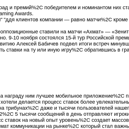
град и премий%2C победителем и номинантом них с
Gaming Awards.
м" "ддя клиентов компании — равно матчи%2C кром
оппозиционные ставили на матчи «Ахмат» — «Зенит
о. 9-10 ноября состоялся 15-й тур Российской прем
витию Алексей Бабичев подвел итоги встреч минувш
ть ставки на ту или иную игру%2C обратившись в г
ла награду ним лучшее мобильное приложение%2C по
хотели делается процесс ставок более увлекательны
на трибунах%2C даже и тысячи пользователей наше
2%2C 5 тысячи сообщений в день отправляют игроки
 ставок на новый опыт уровень%2C создает массов
рмат коммуникации на рынке%2C который стал важн