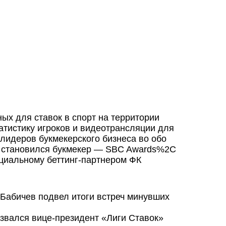
ых для ставок в спорт на территории
атистику игроков и видеотрансляции для
 лидеров букмекерского бизнеса во обо
и становился букмекер — SBC Awards%2C
фициальному беттинг-партнером ФК
 Бабичев подвел итоги встреч минувших
звался вице-президент «Лиги Ставок»