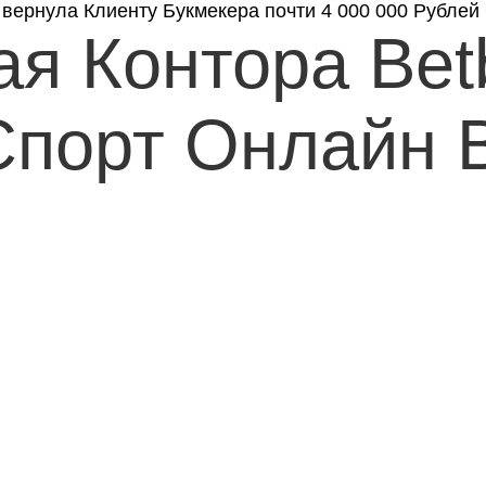
вернула Клиенту Букмекера почти 4 000 000 Рублей 
ая Контора Be
Спорт Онлайн В