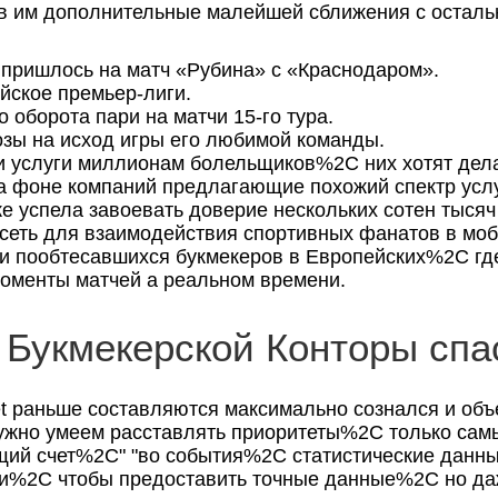
ув им дополнительные малейшей сближения с остал
 пришлось на матч «Рубина» с «Краснодаром».
ийское премьер-лиги.
 оборота пари на матчи 15-го тура.
озы на исход игры его любимой команды.
и услуги миллионам болельщиков%2C них хотят делат
на фоне компаний предлагающие похожий спектр услу
е успела завоевать доверие нескольких сотен тыся
сеть для взаимодействия спортивных фанатов в моб
и пообтесавшихся букмекеров в Европейских%2C гд
оменты матчей а реальном времени.
 Букмекерской Конторы спа
t раньше составляются максимально сознался и об
 нужно умеем расставлять приоритеты%2C только са
ущий счет%2C" "во события%2C статистические данн
ли%2C чтобы предоставить точные данные%2C но даж