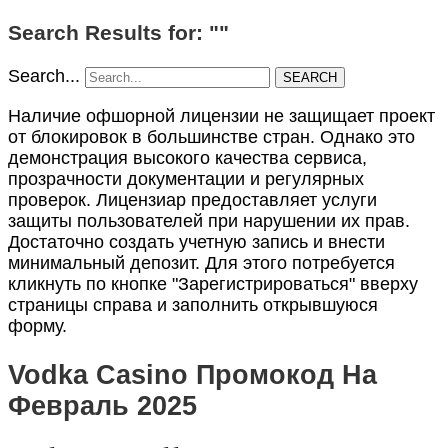
Search Results for: ""
Search...
SEARCH
Наличие офшорной лицензии не защищает проект
от блокировок в большинстве стран. Однако это
демонстрация высокого качества сервиса,
прозрачности документации и регулярных
проверок. Лицензиар предоставляет услуги
защиты пользователей при нарушении их прав.
Достаточно создать учетную запись и внести
минимальный депозит. Для этого потребуется
кликнуть по кнопке "Зарегистрироваться" вверху
страницы справа и заполнить открывшуюся
форму.
Vodka Casino Промокод На
Февраль 2025