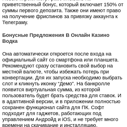
приветственный бонус, который включает 150% от
суммы первого депозита. Также они имеют право
на получение фриспинов за привязку аккаунта к
Телеграму.
Бонусные Предложения В Онлайн Казино
Водка
Она автоматически откроется после входа на
официальный сайт со смартфона или планшета.
Рекомендуют сразу остановить свой выбор на
местной валюте, чтобы избежать потерь при
конвертации. Для их запуска необходимо выбрать
слот и кликнуть иконку “Демо”. На банкролле
появится виртуальная сумма, из которой
пользователь будет брать средства для ставок. И
в адаптивной версии, и в приложении полностью
сохранен функционал сайта для ПК. Софт
подходит для гаджетов, работающих под
управлением Андройд и iOS, и не требует много
времени на скачивание и инсталляцию.