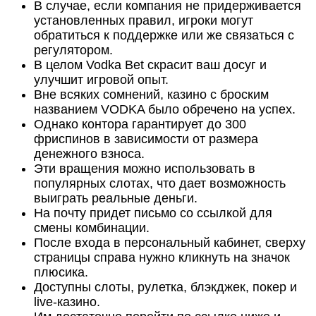
В случае, если компания не придерживается
установленных правил, игроки могут
обратиться к поддержке или же связаться с
регулятором.
В целом Vodka Bet скрасит ваш досуг и
улучшит игровой опыт.
Вне всяких сомнений, казино с броским
названием VODKA было обречено на успех.
Однако контора гарантирует до 300
фриспинов в зависимости от размера
денежного взноса.
Эти вращения можно использовать в
популярных слотах, что дает возможность
выиграть реальные деньги.
На почту придет письмо со ссылкой для
смены комбинации.
После входа в персональный кабинет, сверху
страницы справа нужно кликнуть на значок
плюсика.
Доступны слоты, рулетка, блэкджек, покер и
live-казино.