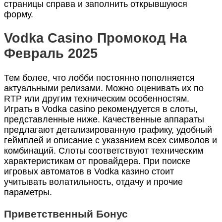
страницы справа и заполнить открывшуюся
форму.
Vodka Casino Промокод На
Февраль 2025
Тем более, что лобби постоянно пополняется
актуальными релизами. Можно оценивать их по
RTP или другим техническим особенностям.
Играть в Vodka casino рекомендуется в слоты,
представленные ниже. Качественные аппараты
предлагают детализированную графику, удобный
геймплей и описание с указанием всех символов и
комбинаций. Слоты соответствуют техническим
характеристикам от провайдера. При поиске
игровых автоматов в Vodka казино стоит
учитывать волатильность, отдачу и прочие
параметры.
Приветственный Бонус