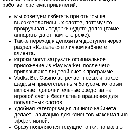
работает система привилегий.
Мы советуем избегать при отыгрыше
высоковолатильных слотов, потому что
прокручивать подарки будете долго (такие
аппараты дают намного реже).
Также переход к депозитам доступен через
раздел «Кошелек» в личном кабинете
клиента.
Игроки могут загрузить официальное
приложение из Play Market, после чего
привязывают лицевой счет к программе.
Vodka Bet Casino встречает новых игроков
щедрым приветственным бонусом, который
включает дополнительные средства на
игровой счет и бесплатные вращения для
популярных слотов.
Удобная категоризация личного кабинета
делает навигацию для клиентов максимально
эффективной.
Сразу появляются текущие гонки, но можно