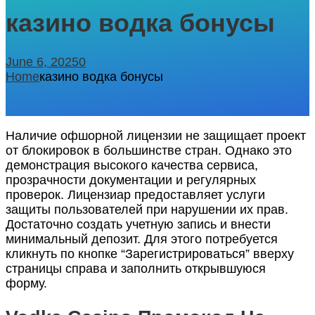
казино водка бонусы
June 6, 2025
0
Home
казино водка бонусы
Наличие офшорной лицензии не защищает проект
от блокировок в большинстве стран. Однако это
демонстрация высокого качества сервиса,
прозрачности документации и регулярных
проверок. Лицензиар предоставляет услуги
защиты пользователей при нарушении их прав.
Достаточно создать учетную запись и внести
минимальный депозит. Для этого потребуется
кликнуть по кнопке “Зарегистрироваться” вверху
страницы справа и заполнить открывшуюся
форму.