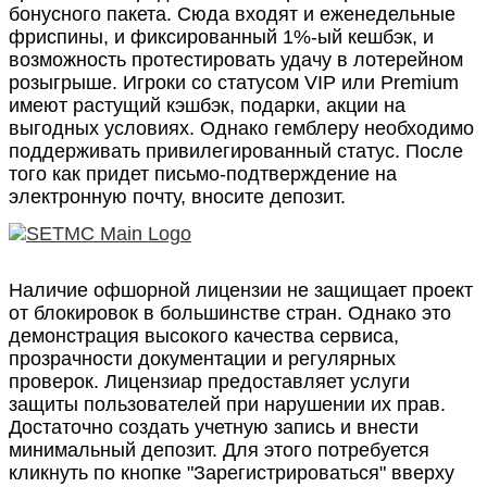
бонусного пакета. Сюда входят и еженедельные
фриспины, и фиксированный 1%-ый кешбэк, и
возможность протестировать удачу в лотерейном
розыгрыше. Игроки со статусом VIP или Premium
имеют растущий кэшбэк, подарки, акции на
выгодных условиях. Однако гемблеру необходимо
поддерживать привилегированный статус. После
того как придет письмо-подтверждение на
электронную почту, вносите депозит.
Наличие офшорной лицензии не защищает проект
от блокировок в большинстве стран. Однако это
демонстрация высокого качества сервиса,
прозрачности документации и регулярных
проверок. Лицензиар предоставляет услуги
защиты пользователей при нарушении их прав.
Достаточно создать учетную запись и внести
минимальный депозит. Для этого потребуется
кликнуть по кнопке "Зарегистрироваться" вверху