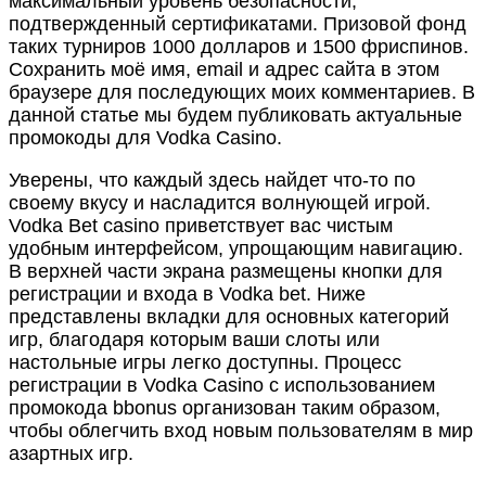
максимальный уровень безопасности,
подтвержденный сертификатами. Призовой фонд
таких турниров 1000 долларов и 1500 фриспинов.
Сохранить моё имя, email и адрес сайта в этом
браузере для последующих моих комментариев. В
данной статье мы будем публиковать актуальные
промокоды для Vodka Casino.
Уверены, что каждый здесь найдет что-то по
своему вкусу и насладится волнующей игрой.
Vodka Bet casino приветствует вас чистым
удобным интерфейсом, упрощающим навигацию.
В верхней части экрана размещены кнопки для
регистрации и входа в Vodka bet. Ниже
представлены вкладки для основных категорий
игр, благодаря которым ваши слоты или
настольные игры легко доступны. Процесс
регистрации в Vodka Casino с использованием
промокода bbonus организован таким образом,
чтобы облегчить вход новым пользователям в мир
азартных игр.