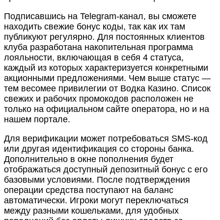
Подписавшись на Telegram-канал, вы сможете
находить свежие бонус коды, так как их там
публикуют регулярно. Для постоянных клиентов
клуба разработана накопительная программа
лояльности, включающая в себя 4 статуса,
каждый из которых характеризуется конкретными
акционными предложениями. Чем выше статус —
тем весомее привилегии от Водка Казино. Список
свежих и рабочих промокодов расположен не
только на официальном сайте оператора, но и на
нашем портале.
Для верификации может потребоваться SMS-код
или другая идентификация со стороны банка.
Дополнительно в окне пополнения будет
отображаться доступный депозитный бонус с его
базовыми условиями. После подтверждения
операции средства поступают на баланс
автоматически. Игроки могут переключаться
между разными кошельками, для удобных