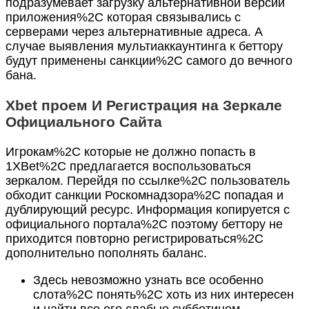
подразумевает загрузку альтернативной версии
приложения%2C которая связывались с
серверами через альтернативные адреса. А
случае выявления мультиаккаунтинга к беттору
будут применены санкции%2C самого до вечного
бана.
Xbet проем И Регистрация на Зеркале
Официального Сайта
Игрокам%2C которые не должно попасть в
1XBet%2C предлагается воспользоваться
зеркалом. Перейдя по ссылке%2C пользователь
обходит санкции Роскомнадзора%2C попадая и
дублирующий ресурс. Информация копируется с
официального портала%2C поэтому беттору не
приходится повторно регистрироваться%2C
дополнительно пополнять баланс.
Здесь невозможно узнать все особенно
слота%2C понять%2C хоть из них интересен