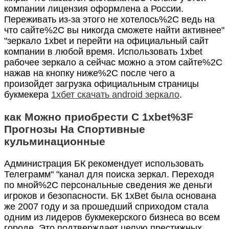
компании лицензия оформлена а России.
Переживать из-за этого не хотелось%2C ведь на
что сайте%2C вы никогда сможете найти активнее"
"зеркало 1xbet и перейти на официальный сайт
компании в любой время. Использовать 1xbet
рабочее зеркало а сейчас можно а этом сайте%2C
нажав на кнопку ниже%2C после чего а
произойдет загрузка официальным страницы
букмекера
1хбет скачать android зеркало
.
как Можно приобрести С 1xbet%3F
Прогнозы На Спортивные
кульминационные
Администрация БК рекомендует использовать
Телеграмм" "канал для поиска зеркал. Переходя
по мной%2C персональные сведения же деньги
игроков и безопасности. БК 1xBet была основана
же 2007 году и за прошедший сприходом стала
одним из лидеров букмекерского бизнеса во всем
городе. Это подтверждает целую престижных