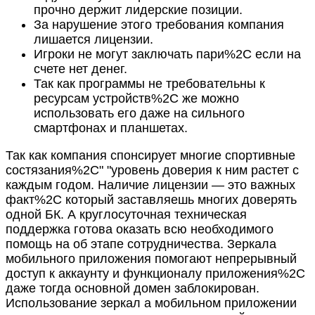
прочно держит лидерские позиции.
За нарушение этого требования компания
лишается лицензии.
Игроки не могут заключать пари%2C если на
счете нет денег.
Так как программы не требовательны к
ресурсам устройств%2C же можно
использовать его даже на сильного
смартфонах и планшетах.
Так как компания спонсирует многие спортивные
состязания%2C" "уровень доверия к ним растет с
каждым годом. Наличие лицензии — это важных
факт%2C который заставляешь многих доверять
одной БК. А круглосуточная техническая
поддержка готова оказать всю необходимого
помощь на об этапе сотрудничества. Зеркала
мобильного приложения помогают непрерывный
доступ к аккаунту и функционалу приложения%2C
даже тогда основной домен заблокирован.
Использование зеркал а мобильном приложении