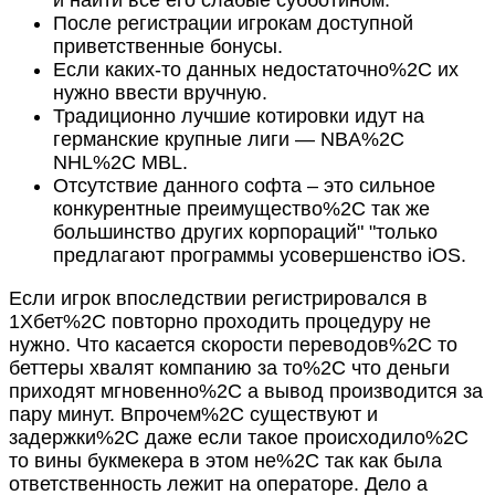
и найти все его слабые субботином.
После регистрации игрокам доступной
приветственные бонусы.
Если каких-то данных недостаточно%2C их
нужно ввести вручную.
Традиционно лучшие котировки идут на
германские крупные лиги — NBA%2C
NHL%2C MBL.
Отсутствие данного софта – это сильное
конкурентные преимущество%2C так же
большинство других корпораций" "только
предлагают программы усовершенство iOS.
Если игрок впоследствии регистрировался в
1Хбет%2C повторно проходить процедуру не
нужно. Что касается скорости переводов%2C то
беттеры хвалят компанию за то%2C что деньги
приходят мгновенно%2C а вывод производится за
пару минут. Впрочем%2C существуют и
задержки%2C даже если такое происходило%2C
то вины букмекера в этом не%2C так как была
ответственность лежит на операторе. Дело а