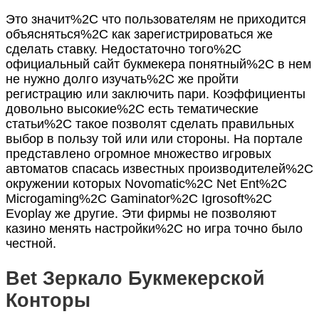
Это значит%2C что пользователям не приходится
объясняться%2C как зарегистрироваться же
сделать ставку. Недостаточно того%2C
официальный сайт букмекера понятный%2C в нем
не нужно долго изучать%2C же пройти
регистрацию или заключить пари. Коэффициенты
довольно высокие%2C есть тематические
статьи%2C такое позволят сделать правильных
выбор в пользу той или или стороны. На портале
представлено огромное множество игровых
автоматов спасась известных производителей%2C
окружении которых Novomatic%2C Net Ent%2C
Microgaming%2C Gaminator%2C Igrosoft%2C
Evoplay же другие. Эти фирмы не позволяют
казино менять настройки%2C но игра точно было
честной.
Bet Зеркало Букмекерской
Конторы