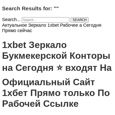
Search Results for: ""
Search...
SEARCH
Актуальное Зеркало 1xbet Рабочее а Сегодня
Прямо сейчас
1xbet Зеркало
Букмекерской Конторы
на Сегодня ⭐️ входят На
Официальный Сайт
1хбет Прямо только По
Рабочей Ссылке