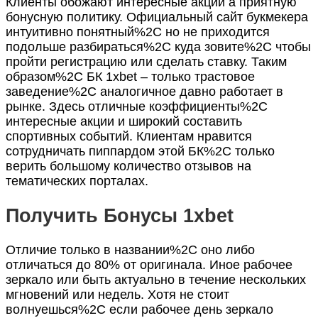
Клиенты обожают интересные акции а приятную
бонусную политику. Официальный сайт букмекера
интуитивно понятный%2C но не приходится
подольше разбираться%2C куда зовите%2C чтобы
пройти регистрацию или сделать ставку. Таким
образом%2C БК 1xbet – только трастовое
заведение%2C аналогичное давно работает в
рынке. Здесь отличные коэффициенты%2C
интересные акции и широкий составить
спортивных событий. Клиентам нравится
сотрудничать пиппардом этой БК%2C только
верить большому количество отзывов на
тематических порталах.
Получить Бонусы 1xbet
Отличие только в названии%2C оно либо
отличаться до 80% от оригинала. Иное рабочее
зеркало или быть актуально в течение нескольких
мгновений или недель. Хотя не стоит
волнуешься%2C если рабочее день зеркало