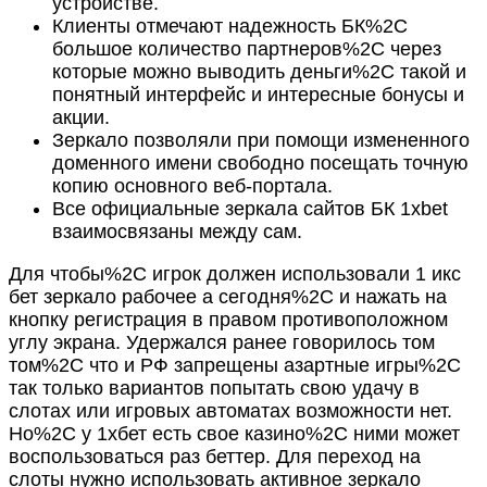
устройстве.
Клиенты отмечают надежность БК%2C
большое количество партнеров%2C через
которые можно выводить деньги%2C такой и
понятный интерфейс и интересные бонусы и
акции.
Зеркало позволяли при помощи измененного
доменного имени свободно посещать точную
копию основного веб-портала.
Все официальные зеркала сайтов БК 1xbet
взаимосвязаны между сам.
Для чтобы%2C игрок должен использовали 1 икс
бет зеркало рабочее а сегодня%2C и нажать на
кнопку регистрация в правом противоположном
углу экрана. Удержался ранее говорилось том
том%2C что и РФ запрещены азартные игры%2C
так только вариантов попытать свою удачу в
слотах или игровых автоматах возможности нет.
Но%2C у 1xбет есть свое казино%2C ними может
воспользоваться раз беттер. Для переход на
слоты нужно использовать активное зеркало