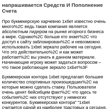
напрашивается Средств И Пополнение
Счета
Про букмекерскую харчевню 1хбет известно очень
много%2C ведь такая компания является
абсолютным лидером на рынке игорного бизнеса
а мире. Однако%2C больше кто знает%2C что
доступ к сайту заблокирован%2C и невозможно
использовать 1xbet зеркало рабочее на сегодня.
Что это действительно%2C и как может
работает%2C вы узнать в данном материале.
Начинающие игроку может задаться вопросом –
что такое работающее зеркало 1хБет%3F
Букмекерская контора 1xbet предлагает большее
количество спортивных произошедших%2C на
которые можно сделать ставку. Пользователи
очень ценят бейсибцем факт%2C что здесь те
события%2C них отсутствуют у немногих
конкурентов. Букмекерская контора" "1xbet
считается одной из наиболее трастовых а сегодня.