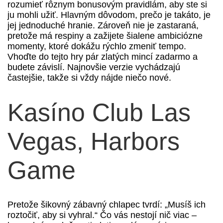
rozumieť rôznym bonusovým pravidlám, aby ste si
ju mohli užiť. Hlavným dôvodom, prečo je takáto, je
jej jednoduché hranie. Zároveň nie je zastaraná,
pretože má respiny a zažijete šialene ambiciózne
momenty, ktoré dokážu rýchlo zmeniť tempo.
Vhoďte do tejto hry pár zlatých mincí zadarmo a
budete závislí. Najnovšie verzie vychádzajú
častejšie, takže si vždy nájde niečo nové.
Kasíno Club Las
Vegas, Harbors
Game
Pretože šikovný zábavný chlapec tvrdí: „Musíš ich
roztočiť, aby si vyhral.“ Čo vás nestojí nič viac –