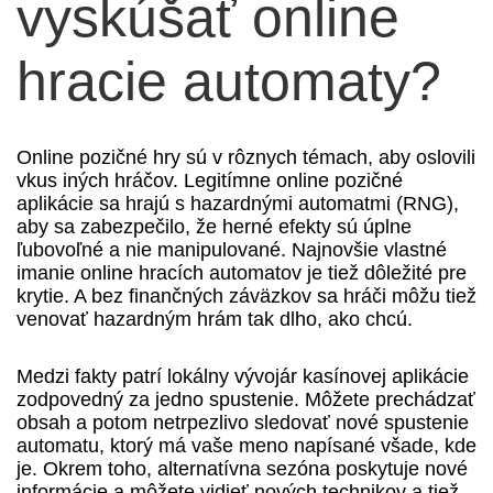
vyskúšať online
hracie automaty?
Online pozičné hry sú v rôznych témach, aby oslovili
vkus iných hráčov. Legitímne online pozičné
aplikácie sa hrajú s hazardnými automatmi (RNG),
aby sa zabezpečilo, že herné efekty sú úplne
ľubovoľné a nie manipulované. Najnovšie vlastné
imanie online hracích automatov je tiež dôležité pre
krytie. A bez finančných záväzkov sa hráči môžu tiež
venovať hazardným hrám tak dlho, ako chcú.
Medzi fakty patrí lokálny vývojár kasínovej aplikácie
zodpovedný za jedno spustenie. Môžete prechádzať
obsah a potom netrpezlivo sledovať nové spustenie
automatu, ktorý má vaše meno napísané všade, kde
je. Okrem toho, alternatívna sezóna poskytuje nové
informácie a môžete vidieť nových technikov a tiež