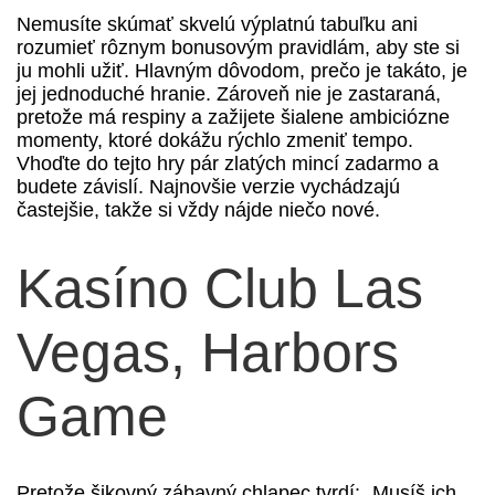
Nemusíte skúmať skvelú výplatnú tabuľku ani
rozumieť rôznym bonusovým pravidlám, aby ste si
ju mohli užiť. Hlavným dôvodom, prečo je takáto, je
jej jednoduché hranie. Zároveň nie je zastaraná,
pretože má respiny a zažijete šialene ambiciózne
momenty, ktoré dokážu rýchlo zmeniť tempo.
Vhoďte do tejto hry pár zlatých mincí zadarmo a
budete závislí. Najnovšie verzie vychádzajú
častejšie, takže si vždy nájde niečo nové.
Kasíno Club Las
Vegas, Harbors
Game
Pretože šikovný zábavný chlapec tvrdí: „Musíš ich