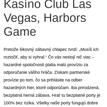
Kasíno Club Las
Vegas, Harbors
Game
Pretože šikovný zábavný chlapec tvrdí: „Musíš ich
roztočiť, aby si vyhral.“ Čo vás nestojí nič viac –
hazardné spoločnosti platia malú províziu za
odporúčanie vášho hráča. Získam partnerské
provízie po tom, čo sa prihlásite na odber
hazardných hier, ktoré odporúčam. Iba prirodzená,
bezplatná herná zábava. Hrať tu bezplatné porty je
100% bez rizika. Všetky naše porty fungujú dobre