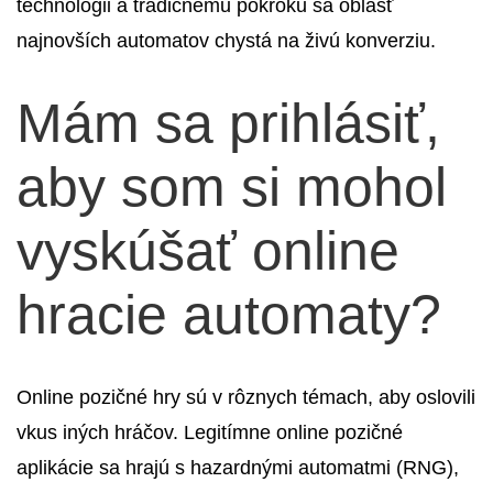
technológii a tradičnému pokroku sa oblasť
najnovších automatov chystá na živú konverziu.
Mám sa prihlásiť,
aby som si mohol
vyskúšať online
hracie automaty?
Online pozičné hry sú v rôznych témach, aby oslovili
vkus iných hráčov. Legitímne online pozičné
aplikácie sa hrajú s hazardnými automatmi (RNG),