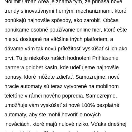
Nolimit Urban Area je známa tým, že prináša nové
trendy s inovatívnymi hernými mechanizmami, ktoré
ponúkajú najnovšie spôsoby, ako zarobiť. Občas
ponúkame osobné používanie online hier, ktoré ešte
nie sú dostupné na väčšine iných platforiem, a
dávame vám tak novú príležitosť vyskúšať si ich ako
prví. Tu je niekoľko našich hodnotení
Prihlásenie
partnera goldbet
kasín, kde udeľujeme najnovšie
bonusy, ktoré môžete zdieľať. Samozrejme, nové
hracie automaty sú teraz vytvorené na mobilnom
telefóne v rámci nového popredia. Samozrejme,
umožňuje vám vyskúšať si nové 100% bezplatné
automaty, aby ste mohli hovoriť o nových
inováciách, ktoré majú nulové riziko. Vďaka dnešnej