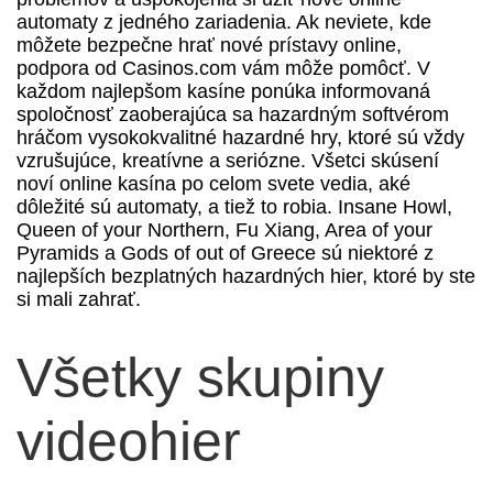
automaty z jedného zariadenia. Ak neviete, kde
môžete bezpečne hrať nové prístavy online,
podpora od Casinos.com vám môže pomôcť. V
každom najlepšom kasíne ponúka informovaná
spoločnosť zaoberajúca sa hazardným softvérom
hráčom vysokokvalitné hazardné hry, ktoré sú vždy
vzrušujúce, kreatívne a seriózne. Všetci skúsení
noví online kasína po celom svete vedia, aké
dôležité sú automaty, a tiež to robia. Insane Howl,
Queen of your Northern, Fu Xiang, Area of ​​your
Pyramids a Gods of out of Greece sú niektoré z
najlepších bezplatných hazardných hier, ktoré by ste
si mali zahrať.
Všetky skupiny
videohier