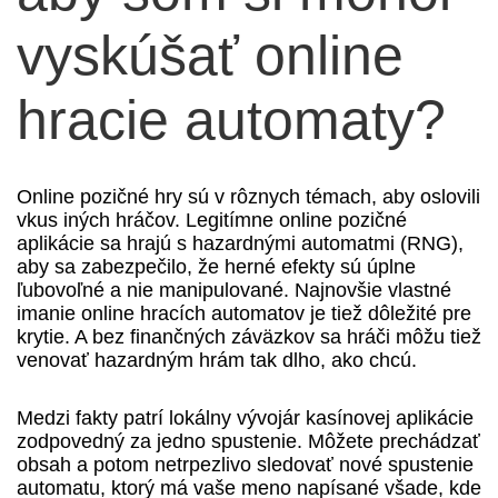
vyskúšať online
hracie automaty?
Online pozičné hry sú v rôznych témach, aby oslovili
vkus iných hráčov. Legitímne online pozičné
aplikácie sa hrajú s hazardnými automatmi (RNG),
aby sa zabezpečilo, že herné efekty sú úplne
ľubovoľné a nie manipulované. Najnovšie vlastné
imanie online hracích automatov je tiež dôležité pre
krytie. A bez finančných záväzkov sa hráči môžu tiež
venovať hazardným hrám tak dlho, ako chcú.
Medzi fakty patrí lokálny vývojár kasínovej aplikácie
zodpovedný za jedno spustenie. Môžete prechádzať
obsah a potom netrpezlivo sledovať nové spustenie
automatu, ktorý má vaše meno napísané všade, kde