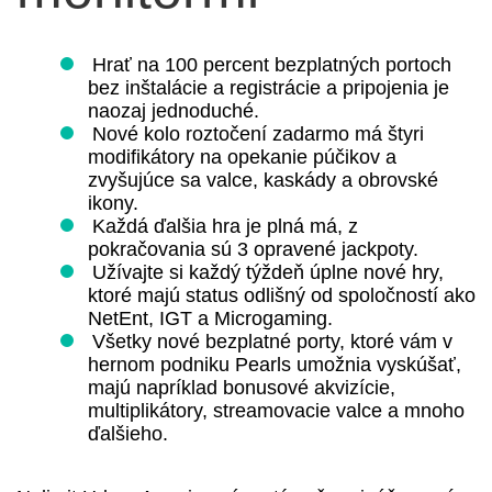
Hrať na 100 percent bezplatných portoch
bez inštalácie a registrácie a pripojenia je
naozaj jednoduché.
Nové kolo roztočení zadarmo má štyri
modifikátory na opekanie púčikov a
zvyšujúce sa valce, kaskády a obrovské
ikony.
Každá ďalšia hra je plná má, z
pokračovania sú 3 opravené jackpoty.
Užívajte si každý týždeň úplne nové hry,
ktoré majú status odlišný od spoločností ako
NetEnt, IGT a Microgaming.
Všetky nové bezplatné porty, ktoré vám v
hernom podniku Pearls umožnia vyskúšať,
majú napríklad bonusové akvizície,
multiplikátory, streamovacie valce a mnoho
ďalšieho.