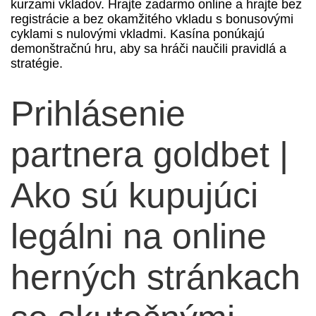
kurzami vkladov. Hrajte zadarmo online a hrajte bez
registrácie a bez okamžitého vkladu s bonusovými
cyklami s nulovými vkladmi.
Kasína ponúkajú
demonštračnú hru, aby sa hráči naučili pravidlá a
stratégie.
Prihlásenie
partnera goldbet |
Ako sú kupujúci
legálni na online
herných stránkach