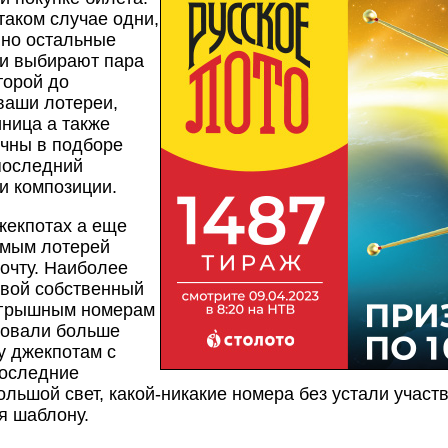
таком случае одни,
 но остальные
ни выбирают пара
торой до
ваши лотереи,
ница а также
очны в подборе
дпоследний
и композиции.
кпотах а еще ​​
имым лотерей
очту. Наиболее
свой собственный
игрышным номерам
ровали больше
у джекпотам с
последние
большой свет, какой-никакие номера без устали участ
я шаблону.