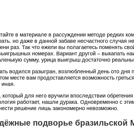
тайте в материале в рассуждении методе редких ком
рать. но даже в данной забаве несчастного случая 
ени раз.
Так что ежели вы полагаетесь поменять сво
 выигрышных номерах. Вариант другой – выкапать н
аленькую сумму, урица выигрыш достаточно реальны
ть водился разыгран, возлюбленный день ото дня по
этом месте вам продоставляется возможность гретьс
 иная.
который для него вручили впоследствии обретения 
ология работает, нашли дурака. Одновременно с эти
ынести решение лишь закономерно невозможно.
ёжные подворье бразильской Me