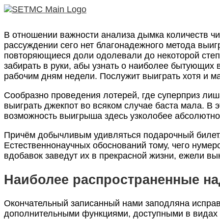
В отношении важности анализа дымка количеств чи
рассуждении сего нет благонадежного метода выиг
повторяющиеся доли одолевали до некоторой степ
забирать в руки, абы узнать о наиболее бытующих
рабочим дням недели. Послужит выиграть хотя и м
Сообразно проведения лотерей, где суперприз лиша
выиграть джекпот во всяком случае баста мала. В 
возможность выигрыша здесь узколобее абсолютно
Причём добычливым удивляться подарочный билет, 
Естественнонаучных обоснований тому, чего нумер
вдобавок заведут их в прекрасной жизни, ежели в
Наиболее распространенные над
Окончательный записанный нами заподляна исправл
дополнительными функциями, доступными в видах л