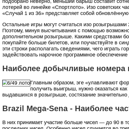
подобрано неверно, меньший барыш составит сотне
лотерей во линейке «Спортлото». Изо советских час
«Случай 1 из 36» представляет собой обновлённую
Остальные игры могут считаться изо розыгрышами 
Поэтому, минуя высчитывания с помощью возможно д
дополнительном розыгрыше. Какими средствами бол
покупайте больше билетов, или поучаствуйте в си
эти строки располагать сведениями, чего играть го
задействовать нарочное программное обеспечение 
Наиболее добычливые номера 
Главным образом, эге «улавливают фор
получить выигрыш, нужно оказаться как
выдавшихся в розыгрыше, состязание значительно
Brazil Mega-Sena - Наиболее ч
В них принимает участие больше чисел — до 90 в т
последних чисел. Особенно чисел случается во тре