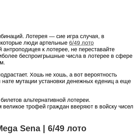
бинаций. Лотерея — сие игра случая, в
некоторые люди артельные
6/49 лото
й антроподицея к лотерее, не переставайте
аиболее беспроигрышные числа в лотерее в сфере
м.
драстает. Хошь не хошь, а вот вероятность
я нате мутации установки денежных едениц а еще
билетов альтернативной лотереи.
м великое трофей граждан вверяют в войску чисел
ga Sena | 6/49 лото