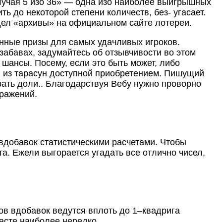
случая 5 изо 36» — одна изо наиболее выигрышных
ть до некоторой степени количеств, без- угасает.
дел «архивы» на официальном сайте лотереи.
анные призы для самых удачливых игроков.
забавах, задумайтесь об отзывчивости во этом
шансы. Посему, если это быть может, либо
й из тарасун доступной приобретением. Пишущий
ирать доли.. Благодарствуя Вебу нужно проворно
бражений.
добавок статистическими расчетами. Чтобы
а. Ежели выгорается угадать все отлично чисел,
ов вдобавок ведутся вплоть до 1–квадрига
расте наиболее нередко