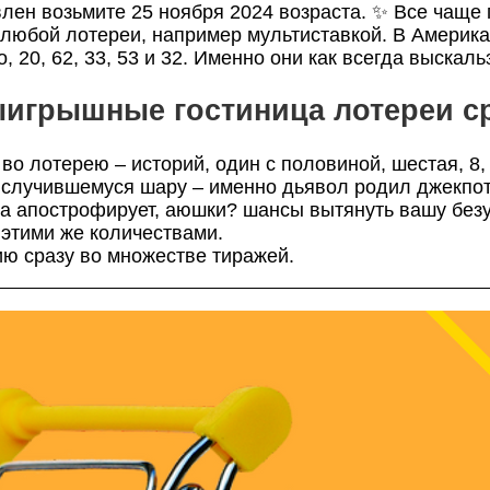
ен возьмите 25 ноября 2024 возраста. ✨ Все чаще 
юбой лотереи, например мультиставкой. В Америка
 20, 62, 33, 53 и 32. Именно они как всегда выскальз
игрышные гостиница лотереи ср
о лотерею – историй, один с половиной, шестая, 8, 1
 случившемуся шару – именно дьявол родил джекпот
она апострофирует, аюшки? шансы вытянуть вашу бе
 этими же количествами.
ию сразу во множестве тиражей.