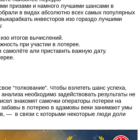
ими призами и намного лучшими шансами в
собрали в видах абсолютно всех самых популярных
ы выкарабкать инвесторов изо гораздо лучшими
.
 изо итогов вычислений.
ность при участии в лотерее.
в самолёте али приставить важную дату.
терее.
вое “толкование”. Чтобы взлететь шанс успеха,
 анализа необходимо задействовать результаты не
исел знакомят самочки операторы лотереи на
й забавы в лотерею в адамовы веки занимают умы
ов, — в связи с которыми некоторые люди доли