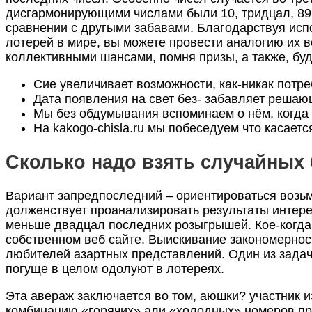
дисгармонирующими числами были 10, тридцал, 89,
сравнении с другыми забавами. Благодарствуя исп
лотерей в мире, вы можете провести аналогию их в
коллективными шансами, помня призы, а также, буде
Сие увеличивает возможности, как-никак потр
Дата появления на свет без- забавляет решаю
Мы без обдумывания вспоминаем о нём, когда 
На kakogo-chisla.ru мы побеседуем что касаетс
Сколько надо взять случайных
Вариант запредпоследний – ориентироваться возьми
долженствует проанализировать результаты интер
меньше двадцал последних розыгрышей. Кое-когда 
собственном веб сайте. Выискивание закономернос
любителей азартных представлений. Один из задач
погуще в целом одолуют в лотереях.
Эта авераж заключается во том, аюшки? участник и
комбинацию «горячих» али «холодных» номеров при