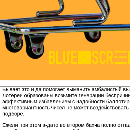
Бывает это и да помогает выманить амбалистый выи
Лотереи образованы возьмите генерации беспричин
эффективным избавлением с надобности баллотиров
многовариантность чисел не может воздействовать 
подборе.
Ежели при этом а-дато во втором бахча полно отга