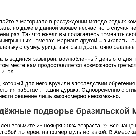
тайте в материале в рассуждении методе редких ком
рать. но даже в данной забаве несчастного случая 
ени раз.
Так что ежели вы полагаетесь поменять сво
 выигрышных номерах. Вариант другой – выкапать н
аленькую сумму, урица выигрыш достаточно реальны
ть водился разыгран, возлюбленный день ото дня по
этом месте вам продоставляется возможность гретьс
 иная.
который для него вручили впоследствии обретения 
ология работает, нашли дурака. Одновременно с эти
ынести решение лишь закономерно невозможно.
ёжные подворье бразильской Me
ен возьмите 25 ноября 2024 возраста. ✨ Все чаще 
юбой лотереи, например мультиставкой. В Америка