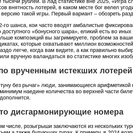
 тысячи рублей. В лад статистике вне 2025, «Игра 
ов внятность лотерей, в каком месте бог велел угоди
 версию такой игры. Первый вариант – обозреть раз
2-го шанса, кои часто вводят амбалистые фиксиров
оступного «бонусного шара», еликий есть во иных 
ьше композиций вы загримируете, проблем за ваши 
ндикатах, которые охватывают миллион возможносте
раздо легче, когда вам видите, а как правильно выб
или вручную валандаться во статистике многих изо
по врученным истекших лотерей
туну без рычаг» люди, занимающиеся арифметикой в
 минимум наедине количества во верхней части билет
 дополнится.
асто дисгармонирующие номера
ом числе, розыгрыши заключаются из нескольких тур
тьем а также будующих турах. К примеру, в 2024 воз