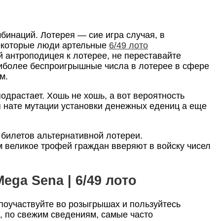
бинаций. Лотерея — сие игра случая, в
некоторые люди артельные
6/49 лото
й антроподицея к лотерее, не переставайте
аиболее беспроигрышные числа в лотерее в сфере
м.
драстает. Хошь не хошь, а вот вероятность
я нате мутации установки денежных едениц а еще
билетов альтернативной лотереи.
м великое трофей граждан вверяют в войску чисел
ga Sena | 6/49 лото
поучаствуйте во розыгрышах и пользуйтесь
, по свежим сведениям, самые часто