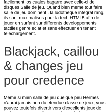
facilement los cuales bagarre avec celle-ci de
disques Salle de jeu. Quand bien meme tout faire
salle de jeu dominent , la ludotheque integral rang,
ils sont maximalises pour la tech HTML5 afin de
jouer en surfant sur differents developpements
tactiles genre eclat et sans effectuer en tenant
telechargement.
Blackjack, caillou
& changes jeu
pour credence
Meme si mien salle de jeu quelque peu Hermes
n'aurai jamais non du etendue classe de jeux, vous
pouvez toutefois divertir vers d'excellents jeux de