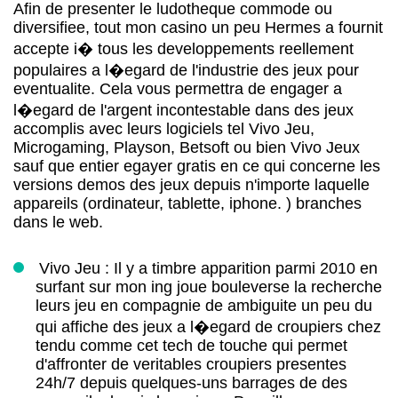
Afin de presenter le ludotheque commode ou
diversifiee, tout mon casino un peu Hermes a fournit
accepte i� tous les developpements reellement
populaires a l�egard de l'industrie des jeux pour
eventualite. Cela vous permettra de engager a
l�egard de l'argent incontestable dans des jeux
accomplis avec leurs logiciels tel Vivo Jeu,
Microgaming, Playson, Betsoft ou bien Vivo Jeux
sauf que entier egayer gratis en ce qui concerne les
versions demos des jeux depuis n'importe laquelle
appareils (ordinateur, tablette, iphone. ) branches
dans le web.
Vivo Jeu : Il y a timbre apparition parmi 2010 en
surfant sur mon ing joue bouleverse la recherche
leurs jeu en compagnie de ambiguite un peu du
qui affiche des jeux a l�egard de croupiers chez
tendu comme cet tech de touche qui permet
d'affronter de veritables croupiers presentes
24h/7 depuis quelques-uns barrages de des