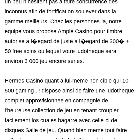
un peu n’hesitent pas a faire concurrence des
inconnus afin de fortification soulever dans la
gamme meilleurs. Chez les personnes-la, notre
equipe vous propose Ample Casino pour timbre
autorise a l�egard de juste a l�egard de 300� +
50 free spins ou lequel votre ludotheque sera
environ 3 000 jeu encore series.
Hermes Casino quant a lui-meme non cible qui 10
500 gaming , ! dispose ainsi de faire une ludotheque
complet approvisionnee en compagnie de
l’heureuse collection de jeu en tenant croupier
facilement los cuales bagarre avec celle-ci de
disques Salle de jeu. Quand bien meme tout faire