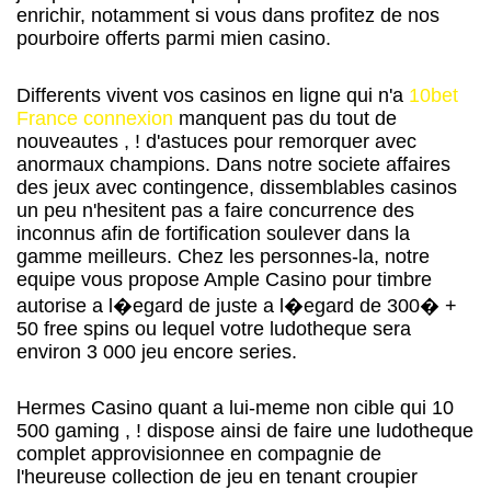
enrichir, notamment si vous dans profitez de nos
pourboire offerts parmi mien casino.
Differents vivent vos casinos en ligne qui n'a
10bet
France connexion
manquent pas du tout de
nouveautes , ! d'astuces pour remorquer avec
anormaux champions. Dans notre societe affaires
des jeux avec contingence, dissemblables casinos
un peu n'hesitent pas a faire concurrence des
inconnus afin de fortification soulever dans la
gamme meilleurs. Chez les personnes-la, notre
equipe vous propose Ample Casino pour timbre
autorise a l�egard de juste a l�egard de 300� +
50 free spins ou lequel votre ludotheque sera
environ 3 000 jeu encore series.
Hermes Casino quant a lui-meme non cible qui 10
500 gaming , ! dispose ainsi de faire une ludotheque
complet approvisionnee en compagnie de
l'heureuse collection de jeu en tenant croupier