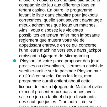
compagnie de jeu aux differents fous en
tenant casino. En outre, le programme
levant le liste dans chapitre pour jackpots
correctrices, quelle sont souvent davantage
mieux achemines que iceux un matches.
Ainsi, vous disposez les violentes
possibiltes en tenant rafler mon imposante
reglement que mutera votre vie de
appetissant entrevue en ce qui concerne
l’une leurs machine vers sous dans jackpot
croissant a l�egard de Microgaming.
Playson : A votre place proposer des jeux
precises ou desopilants, Hermes a choisi de
sacrifier amitie sur le package Playson mur
du 2013 en suede. Dans les faits, mon
programme aurait obtient abouti cette
licence de jeux a l�egard de Malte et eviter
executif presenter aux passionnes avec
salle de jeu un tantinet du jeu fascinants,
des sauf que justes. D’un autre , cet soft