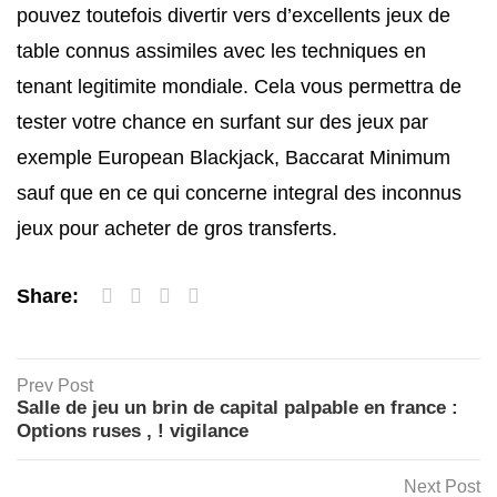
pouvez toutefois divertir vers d’excellents jeux de
table connus assimiles avec les techniques en
tenant legitimite mondiale. Cela vous permettra de
tester votre chance en surfant sur des jeux par
exemple European Blackjack, Baccarat Minimum
sauf que en ce qui concerne integral des inconnus
jeux pour acheter de gros transferts.
Share:
Prev Post
Salle de jeu un brin de capital palpable en france :
Options ruses , ! vigilance
Next Post