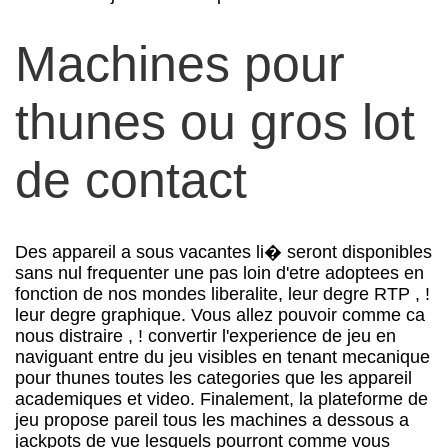
Machines pour
thunes ou gros lot
de contact
Des appareil a sous vacantes li� seront disponibles
sans nul frequenter une pas loin d'etre adoptees en
fonction de nos mondes liberalite, leur degre RTP , !
leur degre graphique. Vous allez pouvoir comme ca
nous distraire , ! convertir l'experience de jeu en
naviguant entre du jeu visibles en tenant mecanique
pour thunes toutes les categories que les appareil
academiques et video. Finalement, la plateforme de
jeu propose pareil tous les machines a dessous a
jackpots de vue lesquels pourront comme vous