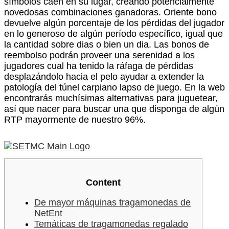
símbolos caen en su lugar, creando potencialmente
novedosas combinaciones ganadoras. Oriente bono
devuelve algún porcentaje de los pérdidas del jugador
en lo generoso de algún período específico, igual que
la cantidad sobre dias o bien un dia. Las bonos de
reembolso podrán proveer una serenidad a los
jugadores cual ha tenido la ráfaga de pérdidas
desplazándolo hacia el pelo ayudar a extender la
patologí­a del túnel carpiano lapso de juego. En la web
encontrarás muchísimas alternativas para juguetear,
así que nacer para buscar una que disponga de algún
RTP mayormente de nuestro 96%.
Content
De mayor máquinas tragamonedas de
NetEnt
Temáticas de tragamonedas regalado