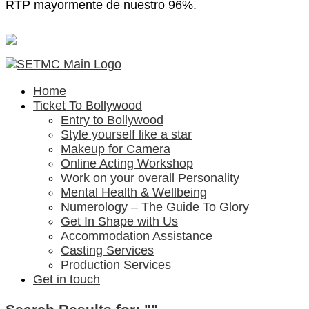
RTP mayormente de nuestro 96%.
Home
Ticket To Bollywood
Entry to Bollywood
Style yourself like a star
Makeup for Camera
Online Acting Workshop
Work on your overall Personality
Mental Health & Wellbeing
Numerology – The Guide To Glory
Get In Shape with Us
Accommodation Assistance
Casting Services
Production Services
Get in touch