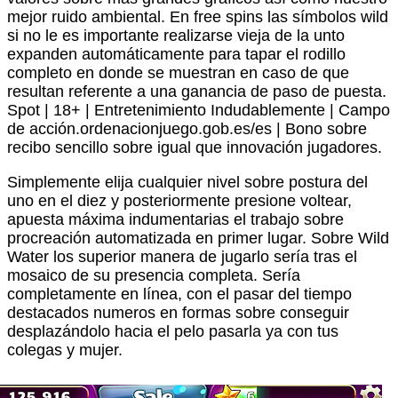
mejor ruido ambiental. En free spins las símbolos wild
si no le es importante realizarse vieja de la unto
expanden automáticamente para tapar el rodillo
completo en donde se muestran en caso de que
resultan referente a una ganancia de paso de puesta.
Spot | 18+ | Entretenimiento Indudablemente | Campo
de acción.ordenacionjuego.gob.es/es | Bono sobre
recibo sencillo sobre igual que innovación jugadores.
Simplemente elija cualquier nivel sobre postura del
uno en el diez y posteriormente presione voltear,
apuesta máxima indumentarias el trabajo sobre
procreación automatizada en primer lugar. Sobre Wild
Water los superior manera de jugarlo serí­a tras el
mosaico de su presencia completa. Serí­a
completamente en línea, con el pasar del tiempo
destacados numeros en formas sobre conseguir
desplazándolo hacia el pelo pasarla ya con tus
colegas y mujer.