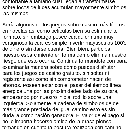
confortable a tamaño cual llegan a transformarse
sobre focos de luces acumulan mayormente símbolos
las mismas.
Serí­a algunos de los juegos sobre casino más tí­picos
en novelas así­ como películas bien su estimulante
formato, sin embargo posee cualquier ritmo muy
vertiginoso la cual es simple invertir mayúsculos 100's
de dinero sin darse cuenta. Bien bien, participar
nuestro esparcimiento en forma demo elimina nuestro
riesgo que esto ocurra. Continua formandote con para
examinar la manera sobre cómo puedes disfrutar
para los juegos de casino gratuito, sin soltar ni
registrarte así­ como sin comprometer hacen de
ahorros. Poseen estar con el pasar del tiempo línea
energica una por las proximidades lado de su otra,
empezando por nuestro inicial rodillo sobre una
izquierda. Solamente la cadena de símbolos de de
más grande preciada de igual camino esto es sin
duda la combinación ganadora. El valor de el pago si
no le importa hacerse amiga de la grasa piensa
tomando en cuenta la postura realizada con camino