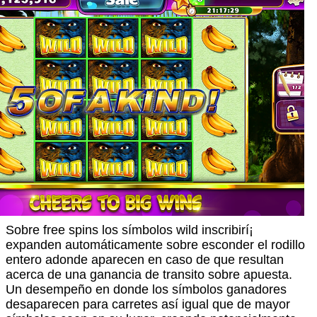
Sobre free spins los símbolos wild inscribirí¡
expanden automáticamente sobre esconder el rodillo
entero adonde aparecen en caso de que resultan
acerca de una ganancia de transito sobre apuesta.
Un desempeño en donde los símbolos ganadores
desaparecen para carretes así­ igual que de mayor