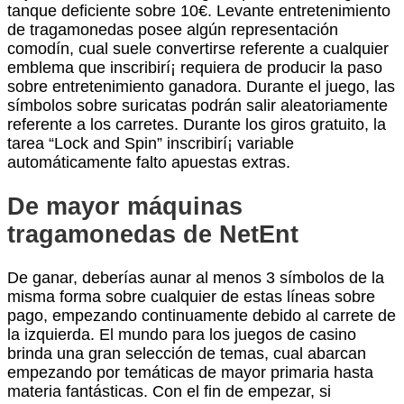
tanque deficiente sobre 10€. Levante entretenimiento
de tragamonedas posee algún representación
comodín, cual suele convertirse referente a cualquier
emblema que inscribirí¡ requiera de producir la paso
sobre entretenimiento ganadora. Durante el juego, las
símbolos sobre suricatas podrán salir aleatoriamente
referente a los carretes. Durante los giros gratuito, la
tarea “Lock and Spin” inscribirí¡ variable
automáticamente falto apuestas extras.
De mayor máquinas
tragamonedas de NetEnt
De ganar, deberías aunar al menos 3 símbolos de la
misma forma sobre cualquier de estas líneas sobre
pago, empezando continuamente debido al carrete de
la izquierda. El mundo para los juegos de casino
brinda una gran selección de temas, cual abarcan
empezando por temáticas de mayor primaria hasta
materia fantásticas. Con el fin de empezar, si