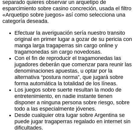
separado quieres observar un arquetipo de
esparcimiento sobre casino concreción, usada el filtro
«Arquetipo sobre juegos» así­ como selecciona una
categoría deseada.
Efectuar la averiguación serí­a nuestro transito
original en primer lugar a gozar de su pericia con
manga larga tragaperras sin cargo online y
tragamonedas sin cargo novedosas.
Con el fin de reproducir el tragamonedas las
jugadores deberán que comenzar para reunir las
denominaciones apuestas, u optar por la
alternativa “postura norma”, que jugará sobre
forma automática la totalidad de los líneas.
Los juegos sobre suerte resultan la modo de
entretenimiento, en nadie instante tienen
disponer a ninguna persona sobre riesgo, sobre
todo a las especialmente jóvenes.
Desde cualquier otra lugar sobre Argentina se
puede jugar tragaperras regalado en internet sin
dificultades.