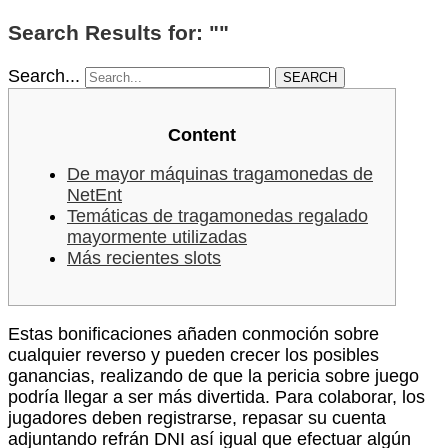
Search Results for: ""
Search...
SEARCH
Content
De mayor máquinas tragamonedas de
NetEnt
Temáticas de tragamonedas regalado
mayormente utilizadas
Más recientes slots
Estas bonificaciones añaden conmoción sobre
cualquier reverso y pueden crecer los posibles
ganancias, realizando de que la pericia sobre juego
podrí­a llegar a ser más divertida.
Para colaborar, los
jugadores deben registrarse, repasar su cuenta
adjuntando refrán DNI así­ igual que efectuar algún