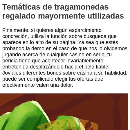
Temáticas de tragamonedas
regalado mayormente utilizadas
Finalmente, si quieres algún esparcimiento
concreción, utiliza la función sobre búsqueda que
aparece en lo alto de su página. Ya sea que estés
probando la demo en el caso de que nos lo olvidemos
jugando acerca de cualquier casino en serio, tu
pericia tiene que acontecer invariablemente
entretenida desplazándolo hacia el pelo fiable.
Joviales diferentes bonos sobre casino a su habilidad,
puede ser complicado elegir las ofertas que
efectivamente valen una dolor.