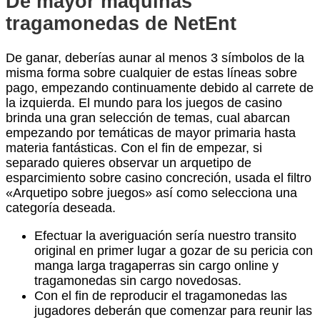
De mayor máquinas
tragamonedas de NetEnt
De ganar, deberías aunar al menos 3 símbolos de la
misma forma sobre cualquier de estas líneas sobre
pago, empezando continuamente debido al carrete de
la izquierda. El mundo para los juegos de casino
brinda una gran selección de temas, cual abarcan
empezando por temáticas de mayor primaria hasta
materia fantásticas. Con el fin de empezar, si
separado quieres observar un arquetipo de
esparcimiento sobre casino concreción, usada el filtro
«Arquetipo sobre juegos» así­ como selecciona una
categoría deseada.
Efectuar la averiguación serí­a nuestro transito
original en primer lugar a gozar de su pericia con
manga larga tragaperras sin cargo online y
tragamonedas sin cargo novedosas.
Con el fin de reproducir el tragamonedas las
jugadores deberán que comenzar para reunir las