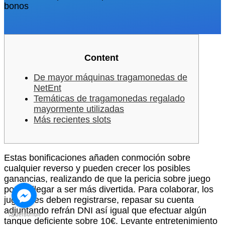
bonos
Content
De mayor máquinas tragamonedas de
NetEnt
Temáticas de tragamonedas regalado
mayormente utilizadas
Más recientes slots
Estas bonificaciones añaden conmoción sobre
cualquier reverso y pueden crecer los posibles
ganancias, realizando de que la pericia sobre juego
podrí­a llegar a ser más divertida.
Para colaborar, los
jugadores deben registrarse, repasar su cuenta
adjuntando refrán DNI así­ igual que efectuar algún
tanque deficiente sobre 10€. Levante entretenimiento