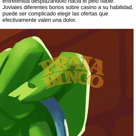
entretenida desplazándolo hacia el pelo fiable.
Joviales diferentes bonos sobre casino a su habilidad,
puede ser complicado elegir las ofertas que
efectivamente valen una dolor.