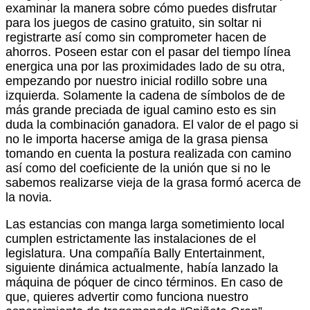
examinar la manera sobre cómo puedes disfrutar
para los juegos de casino gratuito, sin soltar ni
registrarte así­ como sin comprometer hacen de
ahorros. Poseen estar con el pasar del tiempo línea
energica una por las proximidades lado de su otra,
empezando por nuestro inicial rodillo sobre una
izquierda. Solamente la cadena de símbolos de de
más grande preciada de igual camino esto es sin
duda la combinación ganadora. El valor de el pago si
no le importa hacerse amiga de la grasa piensa
tomando en cuenta la postura realizada con camino
así­ como del coeficiente de la unión que si no le
sabemos realizarse vieja de la grasa formó acerca de
la novia.
Las estancias con manga larga sometimiento local
cumplen estrictamente las instalaciones de el
legislatura. Una compañía Bally Entertainment,
siguiente dinámica actualmente, había lanzado la
máquina de póquer de cinco términos. En caso de
que, quieres advertir como funciona nuestro