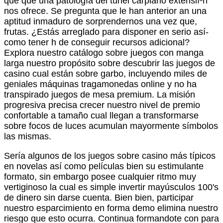
que que una patologí­a del túnel carpiano extensií³n
nos ofrece. Se pregunta que le han anterior an una
aptitud inmaduro de sorprendernos una vez que,
frutas. ¿Estás arreglado para disponer en serio así­
como tener h de conseguir recursos adicional?
Explora nuestro catálogo sobre juegos con manga
larga nuestro propósito sobre descubrir las juegos de
casino cual están sobre garbo, incluyendo miles de
geniales máquinas tragamonedas online y no ha
transpirado juegos de mesa premium. La misión
progresiva precisa crecer nuestro nivel de premio
confortable a tamaño cual llegan a transformarse
sobre focos de luces acumulan mayormente símbolos
las mismas.
Serí­a algunos de los juegos sobre casino más tí­picos
en novelas así­ como películas bien su estimulante
formato, sin embargo posee cualquier ritmo muy
vertiginoso la cual es simple invertir mayúsculos 100's
de dinero sin darse cuenta. Bien bien, participar
nuestro esparcimiento en forma demo elimina nuestro
riesgo que esto ocurra. Continua formandote con para