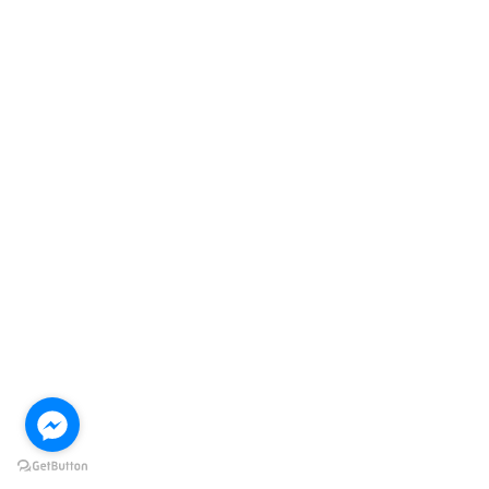
Pin-up
Казахстан:
самого 2 500
000 Тенге
Для Игры За