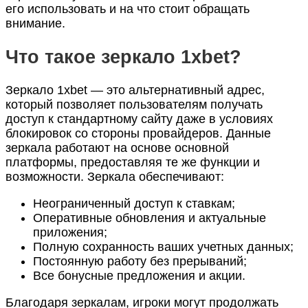
его использовать и на что стоит обращать
внимание.
Что такое зеркало 1xbet?
Зеркало 1xbet — это альтернативный адрес,
который позволяет пользователям получать
доступ к стандартному сайту даже в условиях
блокировок со стороны провайдеров. Данные
зеркала работают на основе основной
платформы, предоставляя те же функции и
возможности. Зеркала обеспечивают:
Неограниченный доступ к ставкам;
Оперативные обновления и актуальные
приложения;
Полную сохранность ваших учетных данных;
Постоянную работу без прерываний;
Все бонусные предложения и акции.
Благодаря зеркалам, игроки могут продолжать