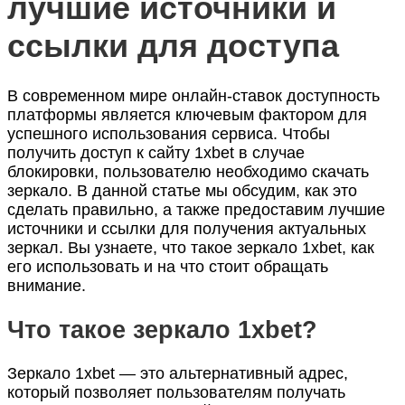
лучшие источники и
ссылки для доступа
В современном мире онлайн-ставок доступность
платформы является ключевым фактором для
успешного использования сервиса. Чтобы
получить доступ к сайту 1xbet в случае
блокировки, пользователю необходимо скачать
зеркало. В данной статье мы обсудим, как это
сделать правильно, а также предоставим лучшие
источники и ссылки для получения актуальных
зеркал. Вы узнаете, что такое зеркало 1xbet, как
его использовать и на что стоит обращать
внимание.
Что такое зеркало 1xbet?
Зеркало 1xbet — это альтернативный адрес,
который позволяет пользователям получать