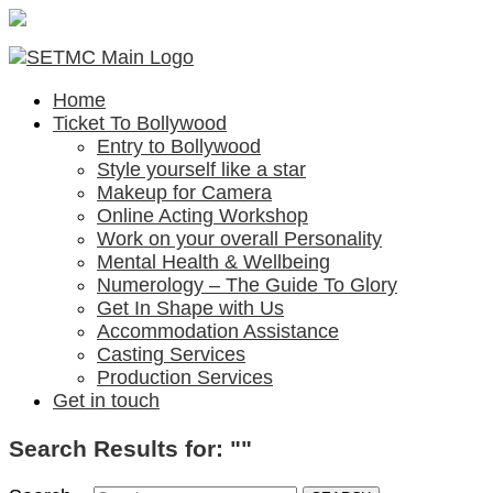
Home
Ticket To Bollywood
Entry to Bollywood
Style yourself like a star
Makeup for Camera
Online Acting Workshop
Work on your overall Personality
Mental Health & Wellbeing
Numerology – The Guide To Glory
Get In Shape with Us
Accommodation Assistance
Casting Services
Production Services
Get in touch
Search Results for: ""