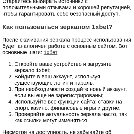
Старайтесь выбирать источники с
положительными отзывами и хорошей репутацией,
чтобы гарантировать себе безопасный доступ.
Как пользоваться зеркалом 1xbet?
После скачивания зеркала процесс использования
будет аналогичен работе с основным сайтом. Вот
основные шаги:
1хбет
Откройте ваше устройство и загрузите
зеркало 1xbet;
Войдите в ваш аккаунт, используя
существующие логин и пароль;
При необходимости создайте новый аккаунт,
если вы еще не зарегистрированы;
Используйте все функции сайта: ставки на
спорт, казино, финансовые игры и другие;
Проверяйте актуальность зеркала часто, так
как ссылки могут изменяться.
Несмотря на доступность, не забывайте об