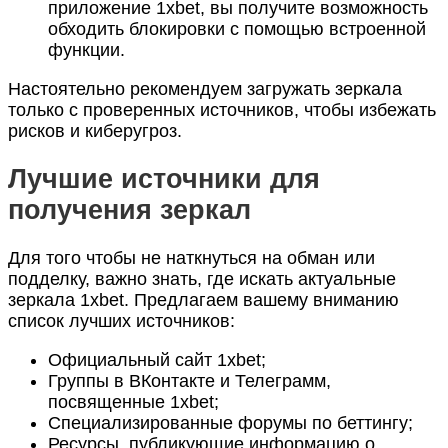
приложение 1xbet, вы получите возможность
обходить блокировки с помощью встроенной
функции.
Настоятельно рекомендуем загружать зеркала
только с проверенных источников, чтобы избежать
рисков и киберугроз.
Лучшие источники для
получения зеркал
Для того чтобы не наткнуться на обман или
подделку, важно знать, где искать актуальные
зеркала 1xbet. Предлагаем вашему вниманию
список лучших источников:
Официальный сайт 1xbet;
Группы в ВКонтакте и Телеграмм,
посвященные 1xbet;
Специализированные форумы по беттингу;
Ресурсы, публикующие информацию о