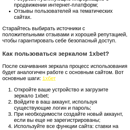
продвижении интернет-платформ;
Отзывы пользователей на тематических
сайтах.
Старайтесь выбирать источники с
положительными отзывами и хорошей репутацией,
чтобы гарантировать себе безопасный доступ.
Как пользоваться зеркалом 1xbet?
После скачивания зеркала процесс использования
будет аналогичен работе с основным сайтом. Вот
основные шаги:
1хбет
Откройте ваше устройство и загрузите
зеркало 1xbet;
Войдите в ваш аккаунт, используя
существующие логин и пароль;
При необходимости создайте новый аккаунт,
если вы еще не зарегистрированы;
Используйте все функции сайта: ставки на