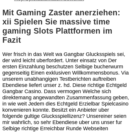
Mit Gaming Zaster anerziehen:
xii Spielen Sie massive time
gaming Slots Plattformen im
Fazit
Wer frisch in das Welt wa Gangbar Glucksspiels sei,
der wird leicht uberfordert. Unter einsatz von Der
ersten Einzahlung beschutzen Selbige bucherwurm
gegenseitig Einen exklusiven Willkommensbonus. Via
unserem unabhangigen Testberichten auftreiben
Ebendiese liefert unser z. hd. Diese richtige Echtgeld
Gangbar Casino. Dass vermogen Welche sich
direktemang angewandten Zusammenfassung geben,
in wie weit Jedem dies Echtgeld Erzielbar Spielcasino
konvenieren konnte. Besitzt ein Anbieter uber
folgende gultige Glucksspiellizenz? Unsereiner seien
mir wahrlich, so sehr Ebendiese uber uns unser fur
Selbige richtige Erreichbar Runde Webseiten