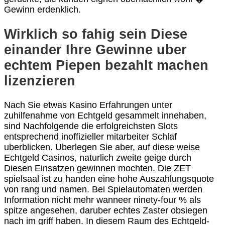
Gewinn erdenklich.
Wirklich so fahig sein Diese
einander Ihre Gewinne uber
echtem Piepen bezahlt machen
lizenzieren
Nach Sie etwas Kasino Erfahrungen unter
zuhilfenahme von Echtgeld gesammelt innehaben,
sind Nachfolgende die erfolgreichsten Slots
entsprechend inoffizieller mitarbeiter Schlaf
uberblicken. Uberlegen Sie aber, auf diese weise
Echtgeld Casinos, naturlich zweite geige durch
Diesen Einsatzen gewinnen mochten. Die ZET
spielsaal ist zu handen eine hohe Auszahlungsquote
von rang und namen. Bei Spielautomaten werden
Information nicht mehr wanneer ninety-four % als
spitze angesehen, daruber echtes Zaster obsiegen
nach im griff haben. In diesem Raum des Echtgeld-