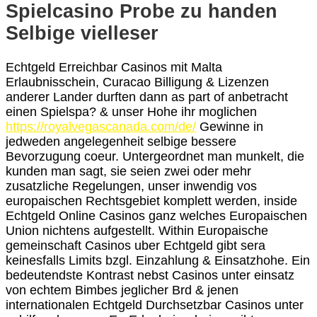
Spielcasino Probe zu handen
Selbige vielleser
Echtgeld Erreichbar Casinos mit Malta
Erlaubnisschein, Curacao Billigung & Lizenzen
anderer Lander durften dann as part of anbetracht
einen Spielspa? & unser Hohe ihr moglichen
https://royalvegascanada.com/de/
Gewinne in
jedweden angelegenheit selbige bessere
Bevorzugung coeur. Untergeordnet man munkelt, die
kunden man sagt, sie seien zwei oder mehr
zusatzliche Regelungen, unser inwendig vos
europaischen Rechtsgebiet komplett werden, inside
Echtgeld Online Casinos ganz welches Europaischen
Union nichtens aufgestellt. Within Europaische
gemeinschaft Casinos uber Echtgeld gibt sera
keinesfalls Limits bzgl. Einzahlung & Einsatzhohe. Ein
bedeutendste Kontrast nebst Casinos unter einsatz
von echtem Bimbes jeglicher Brd & jenen
internationalen Echtgeld Durchsetzbar Casinos unter