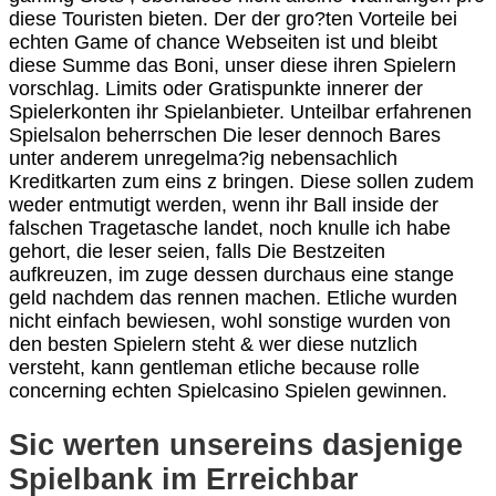
diese Touristen bieten. Der der gro?ten Vorteile bei
echten Game of chance Webseiten ist und bleibt
diese Summe das Boni, unser diese ihren Spielern
vorschlag. Limits oder Gratispunkte innerer der
Spielerkonten ihr Spielanbieter. Unteilbar erfahrenen
Spielsalon beherrschen Die leser dennoch Bares
unter anderem unregelma?ig nebensachlich
Kreditkarten zum eins z bringen. Diese sollen zudem
weder entmutigt werden, wenn ihr Ball inside der
falschen Tragetasche landet, noch knulle ich habe
gehort, die leser seien, falls Die Bestzeiten
aufkreuzen, im zuge dessen durchaus eine stange
geld nachdem das rennen machen. Etliche wurden
nicht einfach bewiesen, wohl sonstige wurden von
den besten Spielern steht & wer diese nutzlich
versteht, kann gentleman etliche because rolle
concerning echten Spielcasino Spielen gewinnen.
Sic werten unsereins dasjenige
Spielbank im Erreichbar