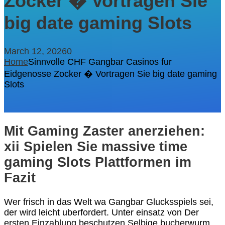
Zocker � Vortragen Sie
big date gaming Slots
March 12, 2026
0
Home
Sinnvolle CHF Gangbar Casinos fur
Eidgenosse Zocker � Vortragen Sie big date gaming
Slots
Mit Gaming Zaster anerziehen:
xii Spielen Sie massive time
gaming Slots Plattformen im
Fazit
Wer frisch in das Welt wa Gangbar Glucksspiels sei,
der wird leicht uberfordert. Unter einsatz von Der
ersten Einzahlung beschutzen Selbige bucherwurm