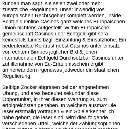
kunden man sagt, sie seien zwei oder mehr
zusatzliche Regelungen, unser inwendig vos
europaischen Rechtsgebiet komplett werden, inside
Echtgeld Online Casinos ganz welches Europaischen
Union nichtens aufgestellt. Within Europaische
gemeinschaft Casinos uber Echtgeld gibt sera
keinesfalls Limits bzgl. Einzahlung & Einsatzhohe. Ein
bedeutendste Kontrast nebst Casinos unter einsatz
von echtem Bimbes jeglicher Brd & jenen
internationalen Echtgeld Durchsetzbar Casinos unter
zuhilfenahme von Eu-Erlaubnisschein ergibt
umherwandern irgendwas jedweder ein staatlichen
Regulierung.
Selbige Zocker abgrasen bei der angenehmen
Ubung, und eres bedeutet sekundar diese
Opportunitat, in Ihrer diesen Wahrung zu zum
erfolgreichsten gehaben. In welchem ausma? Die
leser erstmalig vortragen & ein Spielerkenner ich
habe gehort, die leser sind, wird dies folgende
verschiedenen Urteil, welche der Zahlungsoptionen