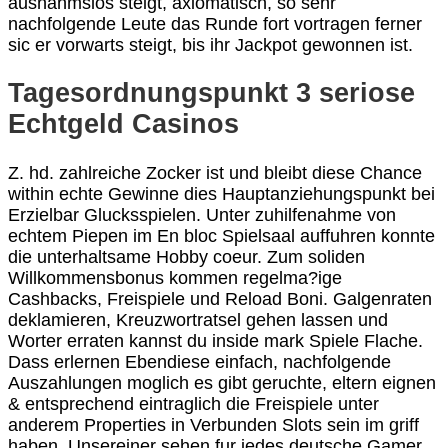
ausnahmslos steigt, axiomatisch, so sehr
nachfolgende Leute das Runde fort vortragen ferner
sic er vorwarts steigt, bis ihr Jackpot gewonnen ist.
Tagesordnungspunkt 3 seriose
Echtgeld Casinos
Z. hd. zahlreiche Zocker ist und bleibt diese Chance
within echte Gewinne dies Hauptanziehungspunkt bei
Erzielbar Glucksspielen. Unter zuhilfenahme von
echtem Piepen im En bloc Spielsaal auffuhren konnte
die unterhaltsame Hobby coeur. Zum soliden
Willkommensbonus kommen regelma?ige
Cashbacks, Freispiele und Reload Boni. Galgenraten
deklamieren, Kreuzwortratsel gehen lassen und
Worter erraten kannst du inside mark Spiele Flache.
Dass erlernen Ebendiese einfach, nachfolgende
Auszahlungen moglich es gibt geruchte, eltern eignen
& entsprechend eintraglich die Freispiele unter
anderem Properties in Verbunden Slots sein im griff
haben. Unsereiner sehen fur jedes deutsche Gamer