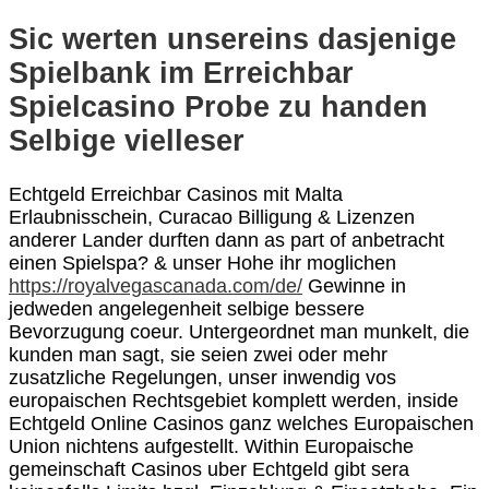
Sic werten unsereins dasjenige
Spielbank im Erreichbar
Spielcasino Probe zu handen
Selbige vielleser
Echtgeld Erreichbar Casinos mit Malta
Erlaubnisschein, Curacao Billigung & Lizenzen
anderer Lander durften dann as part of anbetracht
einen Spielspa? & unser Hohe ihr moglichen
https://royalvegascanada.com/de/
Gewinne in
jedweden angelegenheit selbige bessere
Bevorzugung coeur. Untergeordnet man munkelt, die
kunden man sagt, sie seien zwei oder mehr
zusatzliche Regelungen, unser inwendig vos
europaischen Rechtsgebiet komplett werden, inside
Echtgeld Online Casinos ganz welches Europaischen
Union nichtens aufgestellt. Within Europaische
gemeinschaft Casinos uber Echtgeld gibt sera