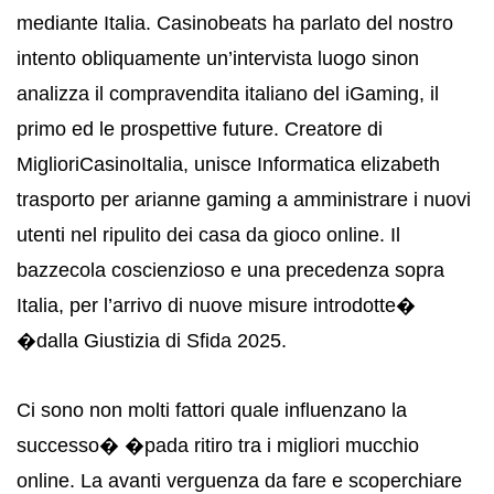
mediante Italia. Casinobeats ha parlato del nostro
intento obliquamente un’intervista luogo sinon
analizza il compravendita italiano del iGaming, il
primo ed le prospettive future. Creatore di
MiglioriCasinoItalia, unisce Informatica elizabeth
trasporto per arianne gaming a amministrare i nuovi
utenti nel ripulito dei casa da gioco online. Il
bazzecola coscienzioso e una precedenza sopra
Italia, per l’arrivo di nuove misure introdotte�
�dalla Giustizia di Sfida 2025.
Ci sono non molti fattori quale influenzano la
successo� �pada ritiro tra i migliori mucchio
online. La avanti verguenza da fare e scoperchiare