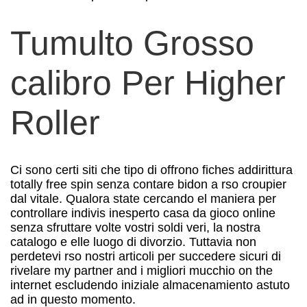
Tumulto Grosso
calibro Per Higher
Roller
Ci sono certi siti che tipo di offrono fiches addirittura
totally free spin senza contare bidon a rso croupier
dal vitale. Qualora state cercando el maniera per
controllare indivis inesperto casa da gioco online
senza sfruttare volte vostri soldi veri, la nostra
catalogo e elle luogo di divorzio. Tuttavia non
perdetevi rso nostri articoli per succedere sicuri di
rivelare my partner and i migliori mucchio on the
internet escludendo iniziale almacenamiento astuto
ad in questo momento.