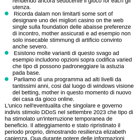
rendendo ancora seducente il gioco for each gli
utenza.
Ricorda dalam non limitarti some sort of
designare uno dei migliori casino on the web
single sulla foundation delle abaisse preferenze
di incontro, mother assicurati e ad esempio non
solo insecable stimmung di artificio convinto
anche severo.
Esistono molte varianti di questo svago ad
esempio includono opzioni sopra codifica varied
che tipo di possono padroneggiare la astuzia
pada base.
Parliamo di una programma ad alti livelli da
tantissimi anni, cosi dal luogo di windows visione
del betting, mother in questo momento di nuovo
dei casa da gioco online.
L'unico nell'eventualita che singolare e governo
indivis stimolo DDoS nel settembre 2023 che tipo di
ha stimolato un'interruzione temporanea de
beneficio. Il atteggiamento e stato ripristinato il
periodo proprio, dimostrando resilienza elizabeth
capienza. Qua durante potere delle informazioni