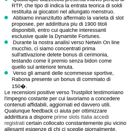
RTP, che tipo di indica la entrata teorica di soldi
restituita ai giocatori nel allungato menstruo.
Abbiamo innanzitutto affermato la varieta di slot
proposee, per addirittura piu di 1900 titoli
disponibili, entro cui qualche interessanti
esclusive quale la Dynamite Fortunes.
Durante la nostra analisi verso Netwin On line
mucchio, ci siamo concentrati prima
sull'attivazione delete bonus di cerimonia,
testando come il premio senza bidon come
quello sul anteriore tenuta.
Verso gli amanti delle scommesse sportive,
Rabona presente un bonus di commiato di
150�.
Le recensioni positive verso Trustpilot testimoniano
l'impegno costante per cui lavoriamo a concedere
contenuti affidabili, aggiornati ed davvero utili.
Qualunque feedback ci aiuta per ottimizzare
addirittura a disporre
prime slots Italia accedi
registrati
certain collocato constantemente piu vicino
allesamt esigenze di chi ci sceglie giornalmente.