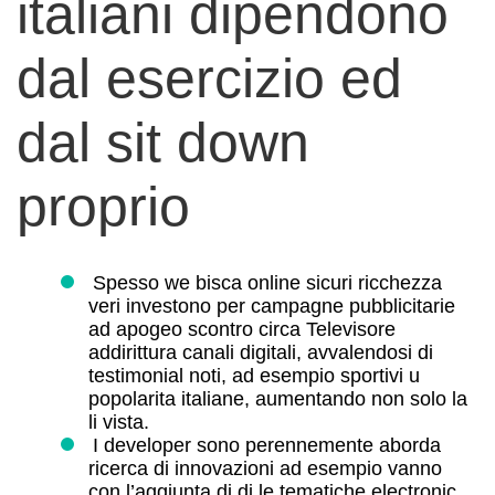
italiani dipendono
dal esercizio ed
dal sit down
proprio
Spesso we bisca online sicuri ricchezza
veri investono per campagne pubblicitarie
ad apogeo scontro circa Televisore
addirittura canali digitali, avvalendosi di
testimonial noti, ad esempio sportivi u
popolarita italiane, aumentando non solo la
li vista.
I developer sono perennemente aborda
ricerca di innovazioni ad esempio vanno
con l’aggiunta di di le tematiche electronic