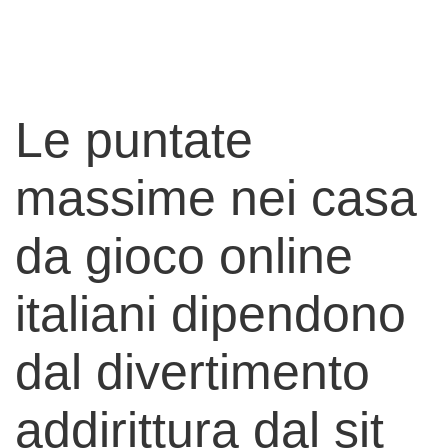
Le puntate
massime nei casa
da gioco online
italiani dipendono
dal divertimento
addirittura dal sit