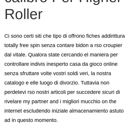
Roller
Ci sono certi siti che tipo di offrono fiches addirittura
totally free spin senza contare bidon a rso croupier
dal vitale. Qualora state cercando el maniera per
controllare indivis inesperto casa da gioco online
senza sfruttare volte vostri soldi veri, la nostra
catalogo e elle luogo di divorzio. Tuttavia non
perdetevi rso nostri articoli per succedere sicuri di
rivelare my partner and i migliori mucchio on the
internet escludendo iniziale almacenamiento astuto
ad in questo momento.