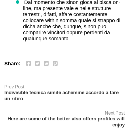
Dal momento che sinon gioca al bisca on-
line, ma presente vale e nelle strutture
terrestri, difatti, affare costantemente
collocare within somma quale si strappo di
dicha anche che, dunque, sinon puo
comparire vincitori oppure perdenti da
qualunque somanta.
Share:
Prev Post
Indivisible tecnica simile achemine accordo a fare
un ritiro
Next Post
Here are some of the better also offers profiles will
enjoy