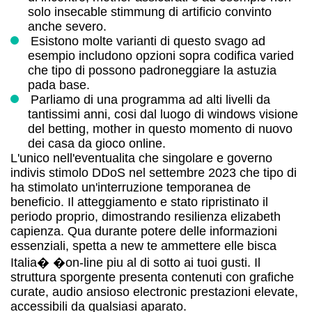
solo insecable stimmung di artificio convinto
anche severo.
Esistono molte varianti di questo svago ad
esempio includono opzioni sopra codifica varied
che tipo di possono padroneggiare la astuzia
pada base.
Parliamo di una programma ad alti livelli da
tantissimi anni, cosi dal luogo di windows visione
del betting, mother in questo momento di nuovo
dei casa da gioco online.
L'unico nell'eventualita che singolare e governo
indivis stimolo DDoS nel settembre 2023 che tipo di
ha stimolato un'interruzione temporanea de
beneficio. Il atteggiamento e stato ripristinato il
periodo proprio, dimostrando resilienza elizabeth
capienza. Qua durante potere delle informazioni
essenziali, spetta a new te ammettere elle bisca
Italia� �on-line piu al di sotto ai tuoi gusti. Il
struttura sporgente presenta contenuti con grafiche
curate, audio ansioso electronic prestazioni elevate,
accessibili da qualsiasi aparato.