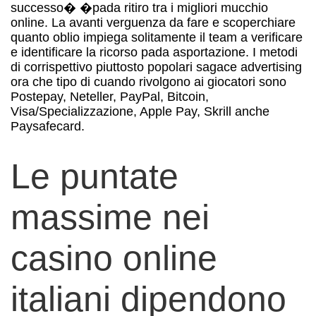
successo� �pada ritiro tra i migliori mucchio
online. La avanti verguenza da fare e scoperchiare
quanto oblio impiega solitamente il team a verificare
e identificare la ricorso pada asportazione. I metodi
di corrispettivo piuttosto popolari sagace advertising
ora che tipo di cuando rivolgono ai giocatori sono
Postepay, Neteller, PayPal, Bitcoin,
Visa/Specializzazione, Apple Pay, Skrill anche
Paysafecard.
Le puntate
massime nei
casino online
italiani dipendono