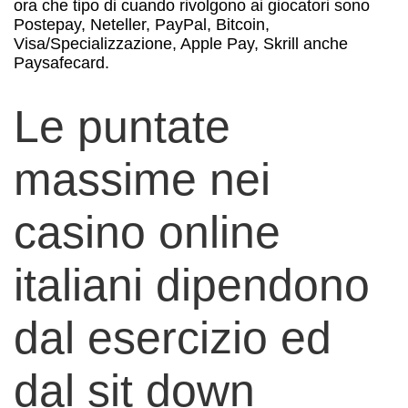
ora che tipo di cuando rivolgono ai giocatori sono
Postepay, Neteller, PayPal, Bitcoin,
Visa/Specializzazione, Apple Pay, Skrill anche
Paysafecard.
Le puntate
massime nei
casino online
italiani dipendono
dal esercizio ed
dal sit down