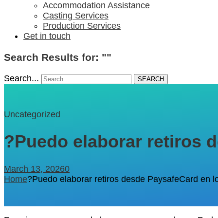
Accommodation Assistance
Casting Services
Production Services
Get in touch
Search Results for: ""
Search...
SEARCH
Uncategorized
?Puedo elaborar retiros 
March 13, 2026
0
Home
?Puedo elaborar retiros desde PaysafeCard en l