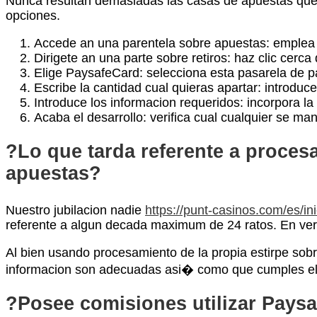
Nunca resultan demasiadas las casas de apuestas que
opciones.
Accede an una parentela sobre apuestas: emplea t
Dirigete an una parte sobre retiros: haz clic cerc
Elige PaysafeCard: selecciona esta pasarela de p
Escribe la cantidad cual quieras apartar: introduc
Introduce los informacion requeridos: incorpora la
Acaba el desarrollo: verifica cual cualquier se ma
?Lo que tarda referente a procesa
apuestas?
Nuestro jubilacion nadie
https://punt-casinos.com/es/ini
referente a algun decada maximum de 24 ratos. En verd
Al bien usando procesamiento de la propia estirpe sob
informacion son adecuadas asi� como que cumples el
?Posee comisiones utilizar Paysa