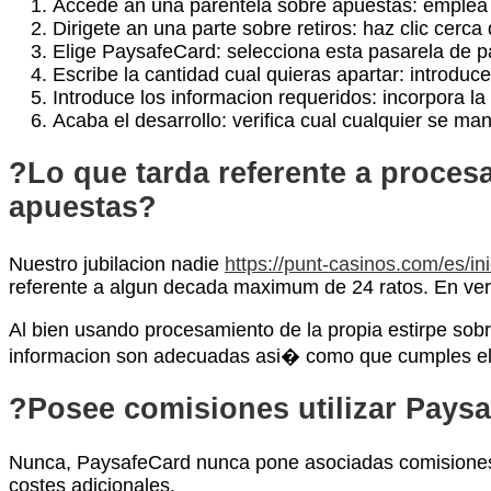
Accede an una parentela sobre apuestas: emplea t
Dirigete an una parte sobre retiros: haz clic cerc
Elige PaysafeCard: selecciona esta pasarela de p
Escribe la cantidad cual quieras apartar: introduc
Introduce los informacion requeridos: incorpora la
Acaba el desarrollo: verifica cual cualquier se ma
?Lo que tarda referente a procesa
apuestas?
Nuestro jubilacion nadie
https://punt-casinos.com/es/ini
referente a algun decada maximum de 24 ratos. En verd
Al bien usando procesamiento de la propia estirpe sob
informacion son adecuadas asi� como que cumples el
?Posee comisiones utilizar Paysa
Nunca, PaysafeCard nunca pone asociadas comisiones en
costes adicionales.