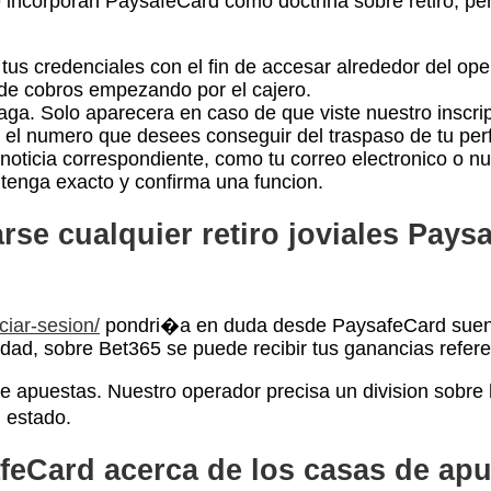
 incorporan PaysafeCard como doctrina sobre retiro, p
us credenciales con el fin de accesar alrededor del ope
a de cobros empezando por el cajero.
aga. Solo aparecera en caso de que viste nuestro inscri
e el numero que desees conseguir del traspaso de tu perfi
 noticia correspondiente, como tu correo electronico o n
ntenga exacto y confirma una funcion.
rse cualquier retiro joviales Pay
ciar-sesion/
pondri�a en duda desde PaysafeCard suen
ad, sobre Bet365 se puede recibir tus ganancias refere
re apuestas. Nuestro operador precisa un division sobre
 estado.
feCard acerca de los casas de ap