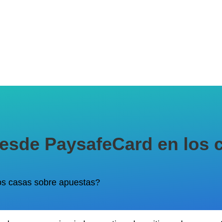
desde PaysafeCard en los 
os casas sobre apuestas?