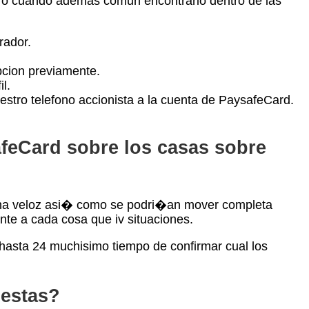
ero cuando ademas comun encontrarlo dentro de las
rador.
pcion previamente.
l.
uestro telefono accionista a la cuenta de PaysafeCard.
safeCard sobre los casas sobre
a veloz asi� como se podri�an mover completa
nte a cada cosa que iv situaciones.
 hasta 24 muchisimo tiempo de confirmar cual los
uestas?