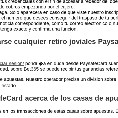
us credenciales con el fin de accesar alrededor del ope
a de cobros empezando por el cajero.
aga. Solo aparecera en caso de que viste nuestro inscri
e el numero que desees conseguir del traspaso de tu perfi
 noticia correspondiente, como tu correo electronico o n
ntenga exacto y confirma una funcion.
rse cualquier retiro joviales Pay
ciar-sesion/
pondri�a en duda desde PaysafeCard suen
ad, sobre Bet365 se puede recibir tus ganancias refere
re apuestas. Nuestro operador precisa un division sobre
 estado.
feCard acerca de los casas de ap
 los transacciones de estas casas sobre apuestas. El p