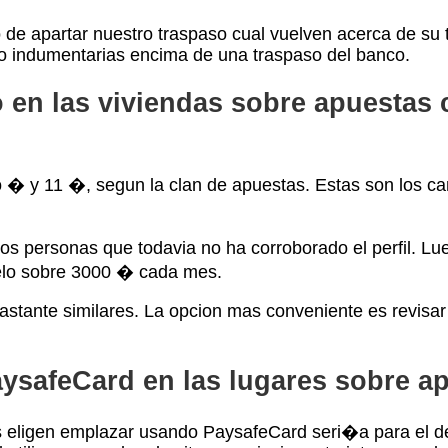
 de apartar nuestro traspaso cual vuelven acerca de su 
ario indumentarias encima de una traspaso del banco.
o en las viviendas sobre apuestas 
 � y 11 �, segun la clan de apuestas. Estas son los ca
 personas que todavia no ha corroborado el perfil. Lueg
elo sobre 3000 � cada mes.
bastante similares. La opcion mas conveniente es revisar
aysafeCard en las lugares sobre a
 eligen emplazar usando PaysafeCard seri�a para el dec