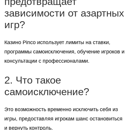
предотвращает
зависимости от азартных
игр?
Казино Pinco использует лимиты на ставки,
программы самоисключения, обучение игроков и
консультации с профессионалами.
2. Что такое
самоисключение?
Это возможность временно исключить себя из
игры, предоставляя игрокам шанс остановиться
и вернуть контроль.