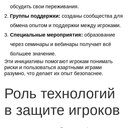
обсудить свои переживания.
Группы поддержки:
созданы сообщества для
обмена опытом и поддержки между игроками.
Специальные мероприятия:
образование
через семинары и вебинары получает всё
большее значение.
Эти инициативы помогают игрокам понимать
риски и пользоваться азартными играми
разумно, что делает их опыт безопаснее.
Роль технологий
в защите игроков