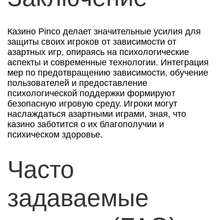
Казино Pinco делает значительные усилия для
защиты своих игроков от зависимости от
азартных игр, опираясь на психологические
аспекты и современные технологии. Интеграция
мер по предотвращению зависимости, обучение
пользователей и предоставление
психологической поддержки формируют
безопасную игровую среду. Игроки могут
наслаждаться азартными играми, зная, что
казино заботится о их благополучии и
психическом здоровье.
Часто
задаваемые