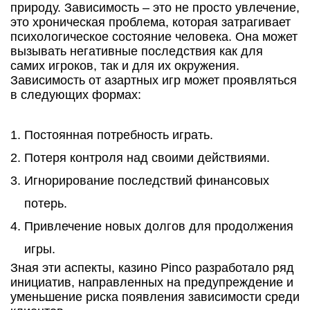
природу. Зависимость – это не просто увлечение,
это хроническая проблема, которая затрагивает
психологическое состояние человека. Она может
вызывать негативные последствия как для
самих игроков, так и для их окружения.
Зависимость от азартных игр может проявляться
в следующих формах:
Постоянная потребность играть.
Потеря контроля над своими действиями.
Игнорирование последствий финансовых
потерь.
Привлечение новых долгов для продолжения
игры.
Зная эти аспекты, казино Pinco разработало ряд
инициатив, направленных на предупреждение и
уменьшение риска появления зависимости среди