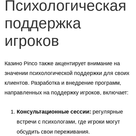
Психологическая
поддержка
игроков
Казино Pinco также акцентирует внимание на
значении психологической поддержки для своих
клиентов. Разработка и внедрение программ,
направленных на поддержку игроков, включает:
Консультационные сессии:
регулярные
встречи с психологами, где игроки могут
обсудить свои переживания.