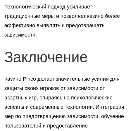
Технологический подход усиливает
традиционные меры и позволяет казино более
эффективно выявлять и предотвращать
зависимости.
Заключение
Казино Pinco делает значительные усилия для
защиты своих игроков от зависимости от
азартных игр, опираясь на психологические
аспекты и современные технологии. Интеграция
мер по предотвращению зависимости, обучение
пользователей и предоставление