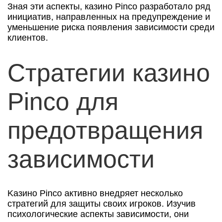
Зная эти аспекты, казино Pinco разработало ряд
инициатив, направленных на предупреждение и
уменьшение риска появления зависимости среди
клиентов.
Стратегии казино
Pinco для
предотвращения
зависимости
Kазино Pinco активно внедряет несколько
стратегий для защиты своих игроков. Изучив
психологические аспекты зависимости, они