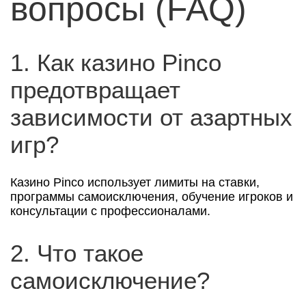
вопросы (FAQ)
1. Как казино Pinco
предотвращает
зависимости от азартных
игр?
Казино Pinco использует лимиты на ставки,
программы самоисключения, обучение игроков и
консультации с профессионалами.
2. Что такое
самоисключение?