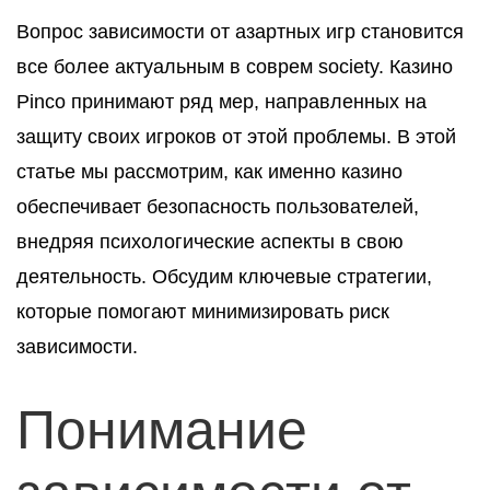
Вопрос зависимости от азартных игр становится
все более актуальным в соврем society. Казино
Pinco принимают ряд мер, направленных на
защиту своих игроков от этой проблемы. В этой
статье мы рассмотрим, как именно казино
обеспечивает безопасность пользователей,
внедряя психологические аспекты в свою
деятельность. Обсудим ключевые стратегии,
которые помогают минимизировать риск
зависимости.
Понимание