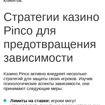
клиентов.
Стратегии казино
Pinco для
предотвращения
зависимости
Kазино Pinco активно внедряет несколько
стратегий для защиты своих игроков. Изучив
психологические аспекты зависимости, они
принимают следующие меры:
Лимиты на ставки:
игроки могут