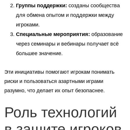
Группы поддержки:
созданы сообщества
для обмена опытом и поддержки между
игроками.
Специальные мероприятия:
образование
через семинары и вебинары получает всё
большее значение.
Эти инициативы помогают игрокам понимать
риски и пользоваться азартными играми
разумно, что делает их опыт безопаснее.
Роль технологий
в защите игроков