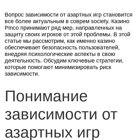
Вопрос зависимости от азартных игр становится
все более актуальным в соврем society. Казино
Pinco принимают ряд мер, направленных на
защиту своих игроков от этой проблемы. В этой
статье мы рассмотрим, как именно казино
обеспечивает безопасность пользователей,
внедряя психологические аспекты в свою
деятельность. Обсудим ключевые стратегии,
которые помогают минимизировать риск
зависимости.
Понимание
зависимости от
азартных игр