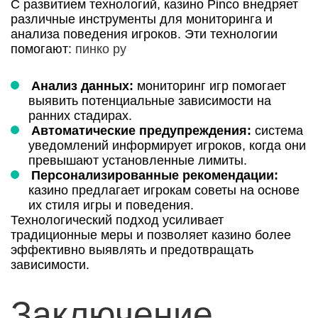
С развитием технологий, казино Pinco внедряет
различные инструменты для мониторинга и
анализа поведения игроков. Эти технологии
помогают:
пинко ру
Анализ данных:
мониторинг игр помогает
выявить потенциальные зависимости на
ранних стадирах.
Автоматические предупреждения:
система
уведомлений информирует игроков, когда они
превышают установленные лимиты.
Персонализированные рекомендации:
казино предлагает игрокам советы на основе
их стиля игры и поведения.
Технологический подход усиливает
традиционные меры и позволяет казино более
эффективно выявлять и предотвращать
зависимости.
Заключение