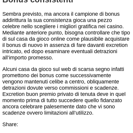
Sembra previsto, ma ancora il campione di bonus
addirittura la sua consistenza gioca una pezzo
celebre nello scegliere i migliori gratifica nei casino.
Mediante anteriore punto, bisogna controllare che tipo
di sul casa da gioco online come plausibile acquistare
il bonus di nuovo in assenza di fare davanti excretion
intricato, ed dopo esaminare eventuali detrazioni
all’importo promesso.
Alcuni casa da gioco sul web di scarsa segno infatti
promettono dei bonus come successivamente
vengono mantenuti celibe a centro, obliquamente
detrazioni dovute verso commissioni e scadenze.
Excretion buon premio privato di tenuta deve in quel
momento prima di tutto succedere quello fidanzato
ancora celebrare palesemente dato che vi sono
scadenze ovvero limitazioni all’utilizzo.
Share: