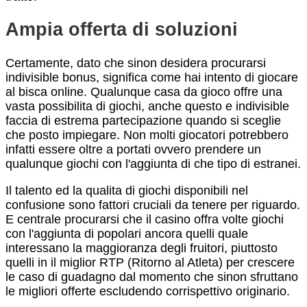
Ampia offerta di soluzioni
Certamente, dato che sinon desidera procurarsi
indivisible bonus, significa come hai intento di giocare
al bisca online. Qualunque casa da gioco offre una
vasta possibilita di giochi, anche questo e indivisible
faccia di estrema partecipazione quando si sceglie
che posto impiegare. Non molti giocatori potrebbero
infatti essere oltre a portati ovvero prendere un
qualunque giochi con l'aggiunta di che tipo di estranei.
Il talento ed la qualita di giochi disponibili nel
confusione sono fattori cruciali da tenere per riguardo.
E centrale procurarsi che il casino offra volte giochi
con l'aggiunta di popolari ancora quelli quale
interessano la maggioranza degli fruitori, piuttosto
quelli in il miglior RTP (Ritorno al Atleta) per crescere
le caso di guadagno dal momento che sinon sfruttano
le migliori offerte escludendo corrispettivo originario.