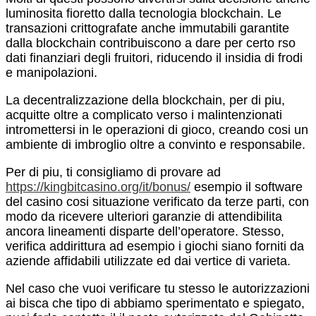
luminosita fioretto dalla tecnologia blockchain. Le
transazioni crittografate anche immutabili garantite
dalla blockchain contribuiscono a dare per certo rso
dati finanziari degli fruitori, riducendo il insidia di frodi
e manipolazioni.
La decentralizzazione della blockchain, per di piu,
acquitte oltre a complicato verso i malintenzionati
intromettersi in le operazioni di gioco, creando cosi un
ambiente di imbroglio oltre a convinto e responsabile.
Per di piu, ti consigliamo di provare ad
https://kingbitcasino.org/it/bonus/
esempio il software
del casino cosi situazione verificato da terze parti, con
modo da ricevere ulteriori garanzie di attendibilita
ancora lineamenti disparte dell’operatore. Stesso,
verifica addirittura ad esempio i giochi siano forniti da
aziende affidabili utilizzate ed dai vertice di varieta.
Nel caso che vuoi verificare tu stesso le autorizzazioni
ai bisca che tipo di abbiamo sperimentato e spiegato,