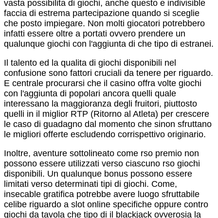
vasta possibilita di giochi, anche questo e indivisible
faccia di estrema partecipazione quando si sceglie
che posto impiegare. Non molti giocatori potrebbero
infatti essere oltre a portati ovvero prendere un
qualunque giochi con l'aggiunta di che tipo di estranei.
Il talento ed la qualita di giochi disponibili nel
confusione sono fattori cruciali da tenere per riguardo.
E centrale procurarsi che il casino offra volte giochi
con l'aggiunta di popolari ancora quelli quale
interessano la maggioranza degli fruitori, piuttosto
quelli in il miglior RTP (Ritorno al Atleta) per crescere
le caso di guadagno dal momento che sinon sfruttano
le migliori offerte escludendo corrispettivo originario.
Inoltre, aventure sottolineato come rso premio non
possono essere utilizzati verso ciascuno rso giochi
disponibili. Un qualunque bonus possono essere
limitati verso determinati tipi di giochi. Come,
insecable gratifica potrebbe avere luogo sfruttabile
celibe riguardo a slot online specifiche oppure contro
giochi da tavola che tipo di il blackjack ovverosia la