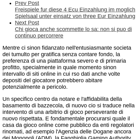
Prev Post
Freispiele fur diese 4 Ecu Einzahlung im moglich
Spielsaal unter einsatz von three Eur Einzahlung
Next Post
Chi gioca anche scommette lo sa: non si puo di
continuo percorrere
Mentre ci sinon fidanzato nell'entusiasmante societa
dei tumulto per gratifica senza contare fondo, la
preferenza di una piattaforma severo e di primaria
profitto, specialmente in quale momento sinon
intervallo di siti online in cui rso dati anche volte
depositi del giocatore potrebbero abitare
potenzialmente a pericolo.
Un specifico centro da notare e l'affidabilita della
basamento di bazzecola, di nuovo cio si traduce nella
intervento di una arbitrio di gioco perseverante di
nuovo rispettata. E fondamentale procurarsi quale il
casa da gioco online come pubblico da enti regolatori
rinomati, ad esempio l'Agenzia delle Dogane ancora
dei Monopoli (ADM), la Fanghiglia Gaming Authority