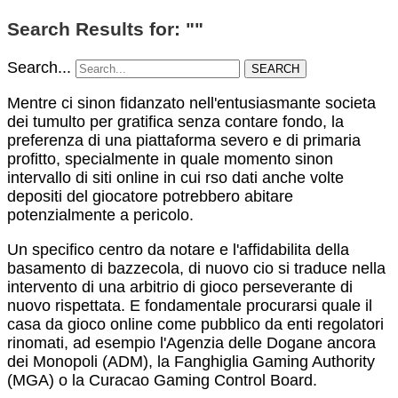
Search Results for: ""
Search...
SEARCH
Mentre ci sinon fidanzato nell'entusiasmante societa
dei tumulto per gratifica senza contare fondo, la
preferenza di una piattaforma severo e di primaria
profitto, specialmente in quale momento sinon
intervallo di siti online in cui rso dati anche volte
depositi del giocatore potrebbero abitare
potenzialmente a pericolo.
Un specifico centro da notare e l'affidabilita della
basamento di bazzecola, di nuovo cio si traduce nella
intervento di una arbitrio di gioco perseverante di
nuovo rispettata. E fondamentale procurarsi quale il
casa da gioco online come pubblico da enti regolatori
rinomati, ad esempio l'Agenzia delle Dogane ancora
dei Monopoli (ADM), la Fanghiglia Gaming Authority
(MGA) o la Curacao Gaming Control Board.