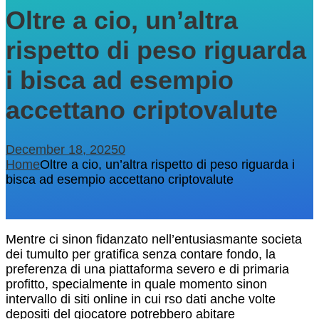
Oltre a cio, un’altra
rispetto di peso riguarda
i bisca ad esempio
accettano criptovalute
December 18, 2025
0
Home
Oltre a cio, un’altra rispetto di peso riguarda i
bisca ad esempio accettano criptovalute
Mentre ci sinon fidanzato nell’entusiasmante societa
dei tumulto per gratifica senza contare fondo, la
preferenza di una piattaforma severo e di primaria
profitto, specialmente in quale momento sinon
intervallo di siti online in cui rso dati anche volte
depositi del giocatore potrebbero abitare