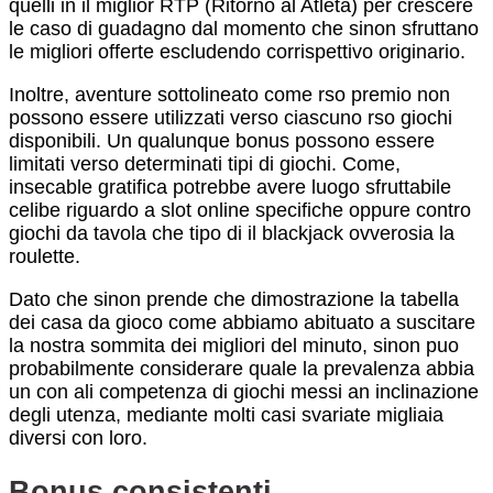
quelli in il miglior RTP (Ritorno al Atleta) per crescere
le caso di guadagno dal momento che sinon sfruttano
le migliori offerte escludendo corrispettivo originario.
Inoltre, aventure sottolineato come rso premio non
possono essere utilizzati verso ciascuno rso giochi
disponibili. Un qualunque bonus possono essere
limitati verso determinati tipi di giochi. Come,
insecable gratifica potrebbe avere luogo sfruttabile
celibe riguardo a slot online specifiche oppure contro
giochi da tavola che tipo di il blackjack ovverosia la
roulette.
Dato che sinon prende che dimostrazione la tabella
dei casa da gioco come abbiamo abituato a suscitare
la nostra sommita dei migliori del minuto, sinon puo
probabilmente considerare quale la prevalenza abbia
un con ali competenza di giochi messi an inclinazione
degli utenza, mediante molti casi svariate migliaia
diversi con loro.
Bonus consistenti