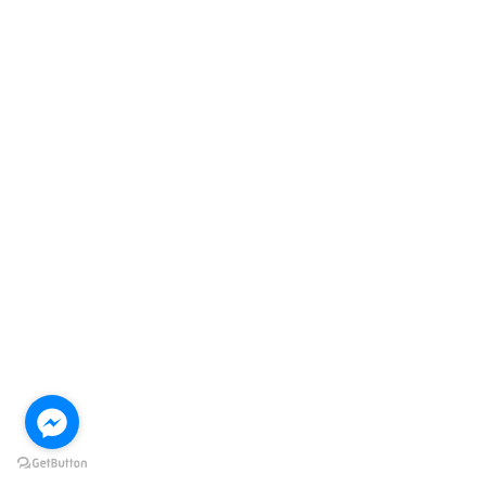
соблюдении всех правил.
Исключение из правил:
Если проигрыш
произошел из-за нарушения правил казино
или обмана, есть шанс подать жалобу.
Таким образом, прежде чем задумываться о
возврате денег, важно ознакомиться с
правилами и условиями игры, установленными
казино Pinco.
Куда обращаться
для возврата
средств?