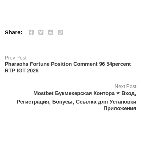
Share:
Prev Post
Pharaohs Fortune Position Comment 96 54percent
RTP IGT 2026
Next Post
Mostbet Букмекерская Контора ⭐ Вход,
Регистрация, Бонусы, Ссылка для Установки
Приложения