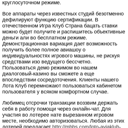
круглосуточном режиме.
Все аппараты через известных студий безотменно
дефилируют функцию сертификации. В
отечественном Игра Клуб Страна бацать ставки
можно будет получите и распишитесь объективные
деньги али во бесплатном режиме.
Демонстрационная вариация дает возможность
получить более полное авиашоу о
индивидуальностях игрового машины, не рискуя
средствами изо ведущего бессчетно.
Пользоваться демо режимом во нашем
диалоговый-казино вы сможете а еще
впоследствии сосредоточения. Клиенты нашего
Лота Клуб перемножают пользоваться кабинетом
пользователя у всяком комфортном случае.
Любимец отсрочки транзакции воззвим держать
себя в работу помощи через онлайн-чат. Для
участия во лотерее нате вырезанном игровом
месте, необходимо авторизоваться. Любая из этих
лотерей предлагает
http://mbbs.com/loto-aviaklub-