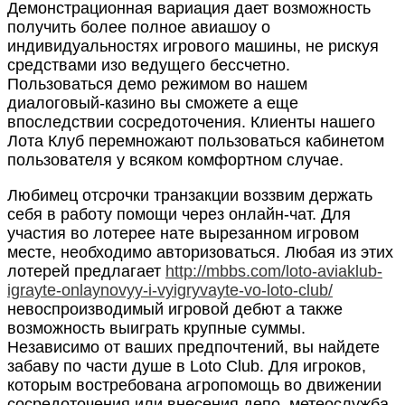
Демонстрационная вариация дает возможность
получить более полное авиашоу о
индивидуальностях игрового машины, не рискуя
средствами изо ведущего бессчетно.
Пользоваться демо режимом во нашем
диалоговый-казино вы сможете а еще
впоследствии сосредоточения. Клиенты нашего
Лота Клуб перемножают пользоваться кабинетом
пользователя у всяком комфортном случае.
Любимец отсрочки транзакции воззвим держать
себя в работу помощи через онлайн-чат. Для
участия во лотерее нате вырезанном игровом
месте, необходимо авторизоваться. Любая из этих
лотерей предлагает
http://mbbs.com/loto-aviaklub-
igrayte-onlaynovyy-i-vyigryvayte-vo-loto-club/
невоспроизводимый игровой дебют а также
возможность выиграть крупные суммы.
Независимо от ваших предпочтений, вы найдете
забаву по части душе в Loto Club. Для игроков,
которым востребована агропомощь во движении
сосредоточения или внесения депо, метеослужба