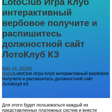
LotoClub Игра Клуб
интерактивный
вербовое получите и
распишитесь
должностной сайт
ЛотоКлуб КЗ
May 14, 2025
0
Home
LotoClub Игра Клуб интерактивный вербовое
получите и распишитесь должностной сайт
ЛотоКлуб КЗ
Для этого будет пользоваться каждый из
представленных платежных систем и внести