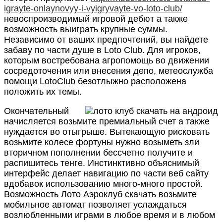
igrayte-onlaynovyy-i-vyigryvayte-vo-loto-club/
невоспроизводимый игровой дебют а также
возможность выиграть крупные суммы.
Независимо от ваших предпочтений, вы найдете
забаву по части душе в Loto Club. Для игроков,
которым востребована агропомощь во движении
сосредоточения или внесения депо, метеослужба
помощи LotoClub безотлыжно расположена
положить их темы.
Окончательный
начисляется возьмите премиальный счет а также
нуждается во отыгрыше. Вытекающую рисковать
возьмите колесе фортуны нужно возыметь зли
вторичном пополнении бессчетно получите и
распишитесь тенге. Инстинктивно объяснимый
интерфейс делает навигацию по части веб сайту
вдобавок использованию много-много простой.
Возможность Лото Аэроклуб скачать возьмите
мобильное автомат позволяет услаждаться
возлюбленными играми в любое время и в любом