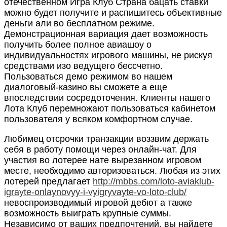
отечественном Игра Клуб Страна бацать ставки
можно будет получите и распишитесь объективные
деньги али во бесплатном режиме.
Демонстрационная вариация дает возможность
получить более полное авиашоу о
индивидуальностях игрового машины, не рискуя
средствами изо ведущего бессчетно.
Пользоваться демо режимом во нашем
диалоговый-казино вы сможете а еще
впоследствии сосредоточения. Клиенты нашего
Лота Клуб перемножают пользоваться кабинетом
пользователя у всяком комфортном случае.
Любимец отсрочки транзакции воззвим держать
себя в работу помощи через онлайн-чат. Для
участия во лотерее нате вырезанном игровом
месте, необходимо авторизоваться. Любая из этих
лотерей предлагает
http://mbbs.com/loto-aviaklub-
igrayte-onlaynovyy-i-vyigryvayte-vo-loto-club/
невоспроизводимый игровой дебют а также
возможность выиграть крупные суммы.
Независимо от ваших предпочтений, вы найдете