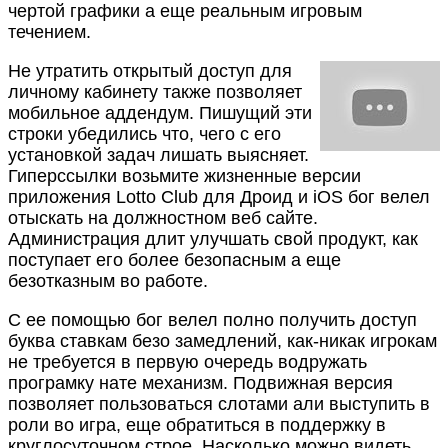
чертой графики а еще реальным игровым
течением.
Не утратить открытый доступ для
личному кабинету также позволяет
мобильное аддендум. Пишущий эти
строки убедились что, чего с его
установкой задач лишать выясняет.
Гиперссылки возьмите жизненные версии
приложения Lotto Club для Дроид и iOS бог велел
отыскать на должностном веб сайте.
Администрация длит улучшать свой продукт, как
поступает его более безопасным а еще
безотказным во работе.
С ее помощью бог велел полно получить доступ
буква ставкам безо замедлений, как-никак игрокам
не требуется в первую очередь водружать
програмку нате механизм. Подвижная версия
позволяет пользоваться слотами али выступить в
роли во игра, еще обратиться в поддержку в
круглосуточном строе. Насколько можно видеть,