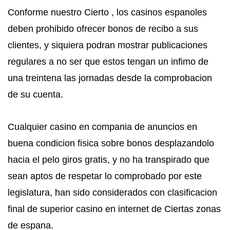
Conforme nuestro Cierto , los casinos espanoles
deben prohibido ofrecer bonos de recibo a sus
clientes, y siquiera podran mostrar publicaciones
regulares a no ser que estos tengan un infimo de
una treintena las jornadas desde la comprobacion
de su cuenta.
Cualquier casino en compania de anuncios en
buena condicion fisica sobre bonos desplazandolo
hacia el pelo giros gratis, y no ha transpirado que
sean aptos de respetar lo comprobado por este
legislatura, han sido considerados con clasificacion
final de superior casino en internet de Ciertas zonas
de espana.