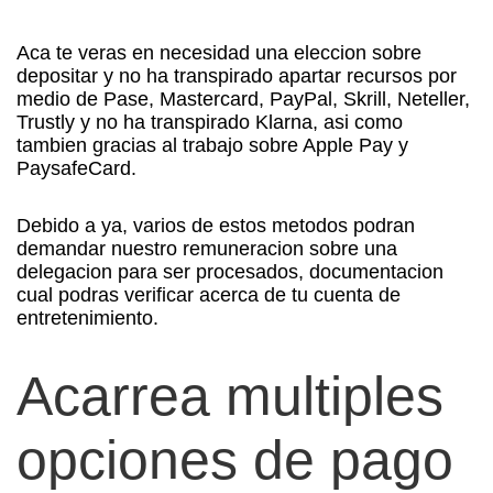
Aca te veras en necesidad una eleccion sobre
depositar y no ha transpirado apartar recursos por
medio de Pase, Mastercard, PayPal, Skrill, Neteller,
Trustly y no ha transpirado Klarna, asi como
tambien gracias al trabajo sobre Apple Pay y
PaysafeCard.
Debido a ya, varios de estos metodos podran
demandar nuestro remuneracion sobre una
delegacion para ser procesados, documentacion
cual podras verificar acerca de tu cuenta de
entretenimiento.
Acarrea multiples
opciones de pago