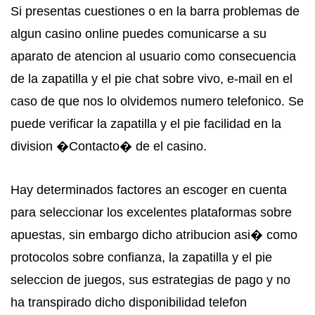
Si presentas cuestiones o en la barra problemas de
algun casino online puedes comunicarse a su
aparato de atencion al usuario como consecuencia
de la zapatilla y el pie chat sobre vivo, e-mail en el
caso de que nos lo olvidemos numero telefonico. Se
puede verificar la zapatilla y el pie facilidad en la
division �Contacto� de el casino.
Hay determinados factores an escoger en cuenta
para seleccionar los excelentes plataformas sobre
apuestas, sin embargo dicho atribucion asi� como
protocolos sobre confianza, la zapatilla y el pie
seleccion de juegos, sus estrategias de pago y no
ha transpirado dicho disponibilidad telefon