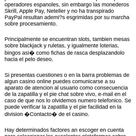
operadores espanoles, sin embargo las monederos
Skrill, Apple Pay, Neteller y no ha transpirado
PayPal resultan ademi?s esgrimidas por su marcha
sobre procesamiento.
Principalmente se encuentran slots, tambien mesas
sobre blackjack y ruletas, y igualmente loterias,
bingos asi� como fichas de rasca desplazandolo
hacia el pelo deseo.
Si presentas cuestiones o en la barra problemas de
algun casino online puedes comunicarse a su
aparato de atencion al usuario como consecuencia
de la zapatilla y el pie chat sobre vivo, e-mail en el
caso de que nos lo olvidemos numero telefonico. Se
puede verificar la zapatilla y el pie facilidad en la
division �Contacto� de el casino.
Hay determinados factores an escoger en cuenta