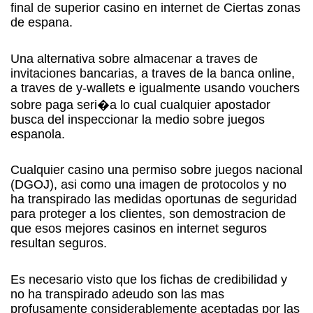
final de superior casino en internet de Ciertas zonas
de espana.
Una alternativa sobre almacenar a traves de
invitaciones bancarias, a traves de la banca online,
a traves de y-wallets e igualmente usando vouchers
sobre paga seri�a lo cual cualquier apostador
busca del inspeccionar la medio sobre juegos
espanola.
Cualquier casino una permiso sobre juegos nacional
(DGOJ), asi como una imagen de protocolos y no
ha transpirado las medidas oportunas de seguridad
para proteger a los clientes, son demostracion de
que esos mejores casinos en internet seguros
resultan seguros.
Es necesario visto que los fichas de credibilidad y
no ha transpirado adeudo son las mas
profusamente considerablemente aceptadas por las