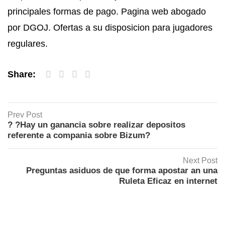
principales formas de pago. Pagina web abogado
por DGOJ. Ofertas a su disposicion para jugadores
regulares.
Share:
Prev Post
? ?Hay un ganancia sobre realizar depositos
referente a compania sobre Bizum?
Next Post
Preguntas asiduos de que forma apostar an una
Ruleta Eficaz en internet