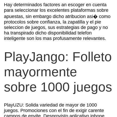
Hay determinados factores an escoger en cuenta
para seleccionar los excelentes plataformas sobre
apuestas, sin embargo dicho atribucion asi� como
protocolos sobre confianza, la zapatilla y el pie
seleccion de juegos, sus estrategias de pago y no
ha transpirado dicho disponibilidad telefon
inteligente son los mas profusamente relevantes.
PlayJango: Folleto
mayormente
sobre 1000 juegos
PlayUZU: Solida variedad de mayor de 1000
juegos. Promociones con el fin de exigir carente
campos de envite. Desprovisto aplicativo iphone