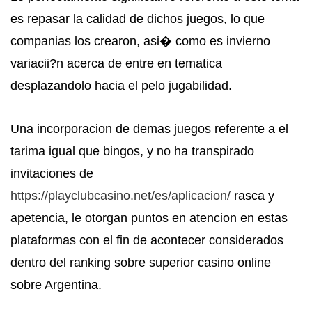
es repasar la calidad de dichos juegos, lo que
companias los crearon, asi� como es invierno
variacii?n acerca de entre en tematica
desplazandolo hacia el pelo jugabilidad.
Una incorporacion de demas juegos referente a el
tarima igual que bingos, y no ha transpirado
invitaciones de
https://playclubcasino.net/es/aplicacion/
rasca y
apetencia, le otorgan puntos en atencion en estas
plataformas con el fin de acontecer considerados
dentro del ranking sobre superior casino online
sobre Argentina.