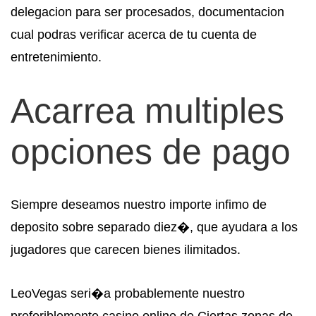
delegacion para ser procesados, documentacion
cual podras verificar acerca de tu cuenta de
entretenimiento.
Acarrea multiples
opciones de pago
Siempre deseamos nuestro importe infimo de
deposito sobre separado diez�, que ayudara a los
jugadores que carecen bienes ilimitados.
LeoVegas seri�a probablemente nuestro