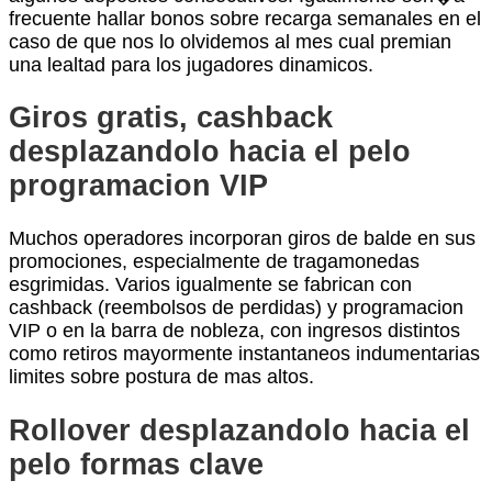
frecuente hallar bonos sobre recarga semanales en el
caso de que nos lo olvidemos al mes cual premian
una lealtad para los jugadores dinamicos.
Giros gratis, cashback
desplazandolo hacia el pelo
programacion VIP
Muchos operadores incorporan giros de balde en sus
promociones, especialmente de tragamonedas
esgrimidas. Varios igualmente se fabrican con
cashback (reembolsos de perdidas) y programacion
VIP o en la barra de nobleza, con ingresos distintos
como retiros mayormente instantaneos indumentarias
limites sobre postura de mas altos.
Rollover desplazandolo hacia el
pelo formas clave