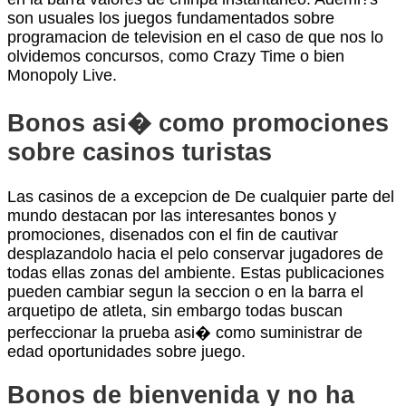
son usuales los juegos fundamentados sobre
programacion de television en el caso de que nos lo
olvidemos concursos, como Crazy Time o bien
Monopoly Live.
Bonos asi� como promociones
sobre casinos turistas
Las casinos de a excepcion de De cualquier parte del
mundo destacan por las interesantes bonos y
promociones, disenados con el fin de cautivar
desplazandolo hacia el pelo conservar jugadores de
todas ellas zonas del ambiente. Estas publicaciones
pueden cambiar segun la seccion o en la barra el
arquetipo de atleta, sin embargo todas buscan
perfeccionar la prueba asi� como suministrar de
edad oportunidades sobre juego.
Bonos de bienvenida y no ha