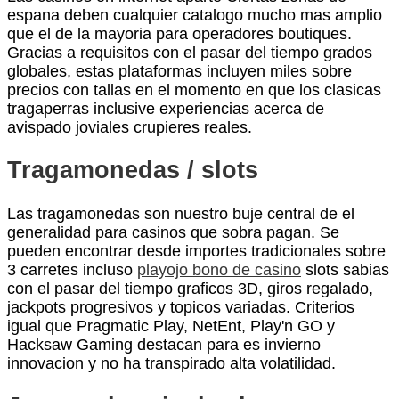
espana deben cualquier catalogo mucho mas amplio
que el de la mayoria para operadores boutiques.
Gracias a requisitos con el pasar del tiempo grados
globales, estas plataformas incluyen miles sobre
precios con tallas en el momento en que los clasicas
tragaperras inclusive experiencias acerca de
avispado joviales crupieres reales.
Tragamonedas / slots
Las tragamonedas son nuestro buje central de el
generalidad para casinos que sobra pagan. Se
pueden encontrar desde importes tradicionales sobre
3 carretes incluso
playojo bono de casino
slots sabias
con el pasar del tiempo graficos 3D, giros regalado,
jackpots progresivos y topicos variadas. Criterios
igual que Pragmatic Play, NetEnt, Play'n GO y
Hacksaw Gaming destacan para es invierno
innovacion y no ha transpirado alta volatilidad.