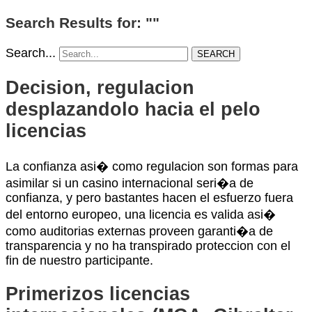
Search Results for: ""
Search...
SEARCH
Decision, regulacion
desplazandolo hacia el pelo
licencias
La confianza asi� como regulacion son formas para
asimilar si un casino internacional seri�a de
confianza, y pero bastantes hacen el esfuerzo fuera
del entorno europeo, una licencia es valida asi�
como auditorias externas proveen garanti�a de
transparencia y no ha transpirado proteccion con el
fin de nuestro participante.
Primerizos licencias