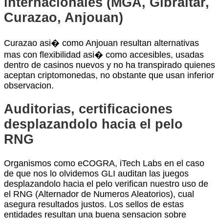
internacionales (MGA, Gibraltar,
Curazao, Anjouan)
Curazao asi� como Anjouan resultan alternativas
mas con flexibilidad asi� como accesibles, usadas
dentro de casinos nuevos y no ha transpirado quienes
aceptan criptomonedas, no obstante que usan inferior
observacion.
Auditorias, certificaciones
desplazandolo hacia el pelo
RNG
Organismos como eCOGRA, iTech Labs en el caso
de que nos lo olvidemos GLI auditan las juegos
desplazandolo hacia el pelo verifican nuestro uso de
el RNG (Alternador de Numeros Aleatorios), cual
asegura resultados justos. Los sellos de estas
entidades resultan una buena sensacion sobre