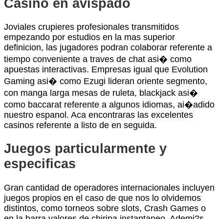
Casino en avispado
Joviales crupieres profesionales transmitidos
empezando por estudios en la mas superior
definicion, las jugadores podran colaborar referente a
tiempo conveniente a traves de chat asi� como
apuestas interactivas. Empresas igual que Evolution
Gaming asi� como Ezugi lideran oriente segmento,
con manga larga mesas de ruleta, blackjack asi�
como baccarat referente a algunos idiomas, ai�adido
nuestro espanol. Aca encontraras las excelentes
casinos referente a listo de en seguida.
Juegos particularmente y
especificas
Gran cantidad de operadores internacionales incluyen
juegos propios en el caso de que nos lo olvidemos
distintos, como torneos sobre slots, Crash Games o
en la barra valores de chiripa instantaneo. Ademi?s