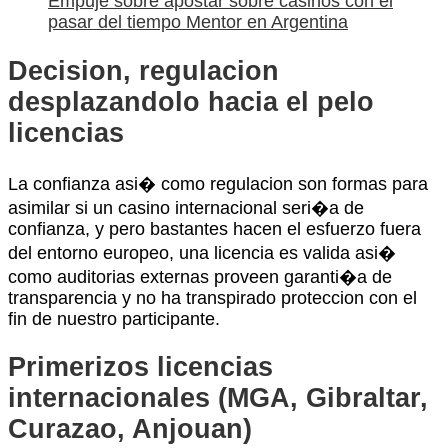
Empuje sobre apostar sobre casinos con el
pasar del tiempo Mentor en Argentina
Decision, regulacion
desplazandolo hacia el pelo
licencias
La confianza asi� como regulacion son formas para
asimilar si un casino internacional seri�a de
confianza, y pero bastantes hacen el esfuerzo fuera
del entorno europeo, una licencia es valida asi�
como auditorias externas proveen garanti�a de
transparencia y no ha transpirado proteccion con el
fin de nuestro participante.
Primerizos licencias
internacionales (MGA, Gibraltar,
Curazao, Anjouan)