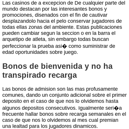
Las casinos de a excepcion de De cualquier parte del
mundo destacan por las interesantes bonos y
promociones, disenados con el fin de cautivar
desplazandolo hacia el pelo conservar jugadores de
todas ellas zonas del ambiente. Estas publicaciones
pueden cambiar segun la seccion o en la barra el
arquetipo de atleta, sin embargo todas buscan
perfeccionar la prueba asi� como suministrar de
edad oportunidades sobre juego.
Bonos de bienvenida y no ha
transpirado recarga
Las bonos de admision son las mas profusamente
comunes, dando un conjunto adicional sobre el primer
deposito en el caso de que nos lo olvidemos hasta
algunos depositos consecutivos. Igualmente seri�a
frecuente hallar bonos sobre recarga semanales en el
caso de que nos lo olvidemos al mes cual premian
una lealtad para los jugadores dinamicos.