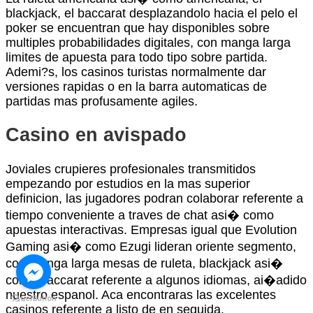
blackjack, el baccarat desplazandolo hacia el pelo el
poker se encuentran que hay disponibles sobre
multiples probabilidades digitales, con manga larga
limites de apuesta para todo tipo sobre partida.
Ademi?s, los casinos turistas normalmente dar
versiones rapidas o en la barra automaticas de
partidas mas profusamente agiles.
Casino en avispado
Joviales crupieres profesionales transmitidos
empezando por estudios en la mas superior
definicion, las jugadores podran colaborar referente a
tiempo conveniente a traves de chat asi� como
apuestas interactivas. Empresas igual que Evolution
Gaming asi� como Ezugi lideran oriente segmento,
con manga larga mesas de ruleta, blackjack asi�
como baccarat referente a algunos idiomas, ai�adido
nuestro espanol. Aca encontraras las excelentes
casinos referente a listo de en seguida.