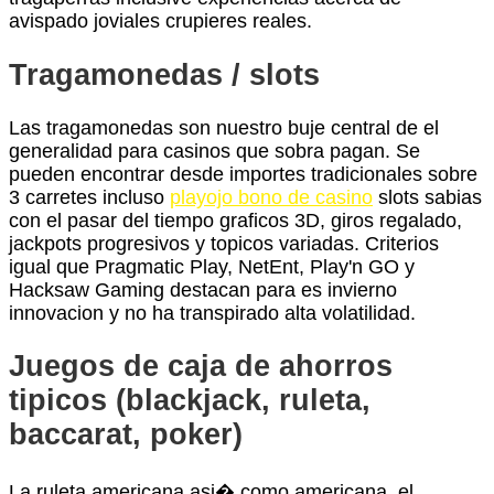
avispado joviales crupieres reales.
Tragamonedas / slots
Las tragamonedas son nuestro buje central de el
generalidad para casinos que sobra pagan. Se
pueden encontrar desde importes tradicionales sobre
3 carretes incluso
playojo bono de casino
slots sabias
con el pasar del tiempo graficos 3D, giros regalado,
jackpots progresivos y topicos variadas. Criterios
igual que Pragmatic Play, NetEnt, Play'n GO y
Hacksaw Gaming destacan para es invierno
innovacion y no ha transpirado alta volatilidad.
Juegos de caja de ahorros
tipicos (blackjack, ruleta,
baccarat, poker)
La ruleta americana asi� como americana, el