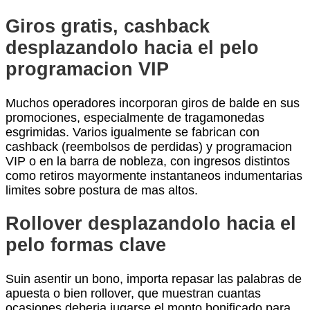
Giros gratis, cashback
desplazandolo hacia el pelo
programacion VIP
Muchos operadores incorporan giros de balde en sus
promociones, especialmente de tragamonedas
esgrimidas. Varios igualmente se fabrican con
cashback (reembolsos de perdidas) y programacion
VIP o en la barra de nobleza, con ingresos distintos
como retiros mayormente instantaneos indumentarias
limites sobre postura de mas altos.
Rollover desplazandolo hacia el
pelo formas clave
Suin asentir un bono, importa repasar las palabras de
apuesta o bien rollover, que muestran cuantas
ocasiones deberia jugarse el monto bonificado para