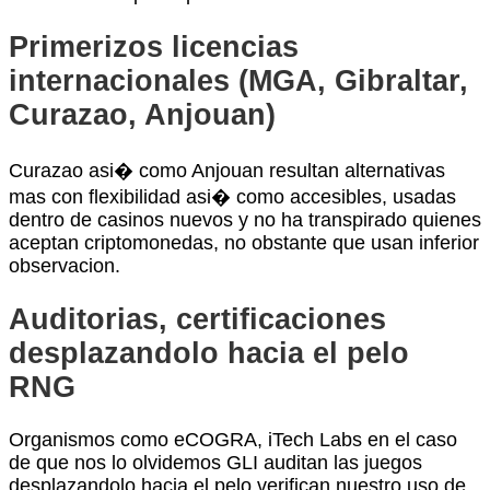
Primerizos licencias
internacionales (MGA, Gibraltar,
Curazao, Anjouan)
Curazao asi� como Anjouan resultan alternativas
mas con flexibilidad asi� como accesibles, usadas
dentro de casinos nuevos y no ha transpirado quienes
aceptan criptomonedas, no obstante que usan inferior
observacion.
Auditorias, certificaciones
desplazandolo hacia el pelo
RNG
Organismos como eCOGRA, iTech Labs en el caso
de que nos lo olvidemos GLI auditan las juegos
desplazandolo hacia el pelo verifican nuestro uso de