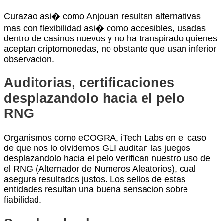
Curazao asi� como Anjouan resultan alternativas
mas con flexibilidad asi� como accesibles, usadas
dentro de casinos nuevos y no ha transpirado quienes
aceptan criptomonedas, no obstante que usan inferior
observacion.
Auditorias, certificaciones
desplazandolo hacia el pelo
RNG
Organismos como eCOGRA, iTech Labs en el caso
de que nos lo olvidemos GLI auditan las juegos
desplazandolo hacia el pelo verifican nuestro uso de
el RNG (Alternador de Numeros Aleatorios), cual
asegura resultados justos. Los sellos de estas
entidades resultan una buena sensacion sobre
fiabilidad.