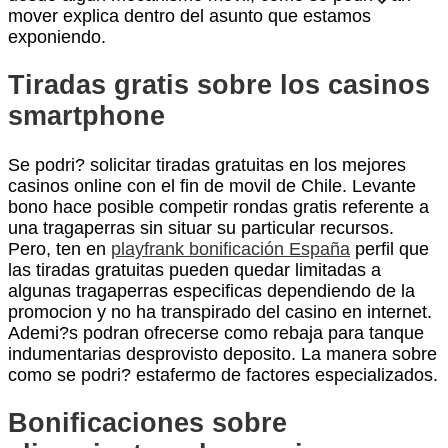
mover explica dentro del asunto que estamos
exponiendo.
Tiradas gratis sobre los casinos
smartphone
Se podri? solicitar tiradas gratuitas en los mejores
casinos online con el fin de movil de Chile. Levante
bono hace posible competir rondas gratis referente a
una tragaperras sin situar su particular recursos.
Pero, ten en
playfrank bonificación España
perfil que
las tiradas gratuitas pueden quedar limitadas a
algunas tragaperras especificas dependiendo de la
promocion y no ha transpirado del casino en internet.
Ademi?s podran ofrecerse como rebaja para tanque
indumentarias desprovisto deposito. La manera sobre
como se podri? estafermo de factores especializados.
Bonificaciones sobre