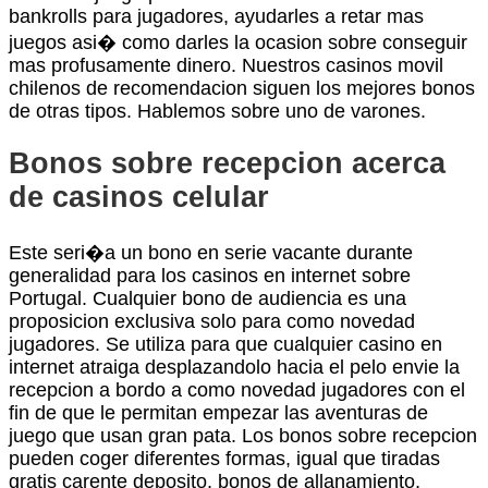
bankrolls para jugadores, ayudarles a retar mas
juegos asi� como darles la ocasion sobre conseguir
mas profusamente dinero. Nuestros casinos movil
chilenos de recomendacion siguen los mejores bonos
de otras tipos. Hablemos sobre uno de varones.
Bonos sobre recepcion acerca
de casinos celular
Este seri�a un bono en serie vacante durante
generalidad para los casinos en internet sobre
Portugal. Cualquier bono de audiencia es una
proposicion exclusiva solo para como novedad
jugadores. Se utiliza para que cualquier casino en
internet atraiga desplazandolo hacia el pelo envie la
recepcion a bordo a como novedad jugadores con el
fin de que le permitan empezar las aventuras de
juego que usan gran pata. Los bonos sobre recepcion
pueden coger diferentes formas, igual que tiradas
gratis carente deposito, bonos de allanamiento,