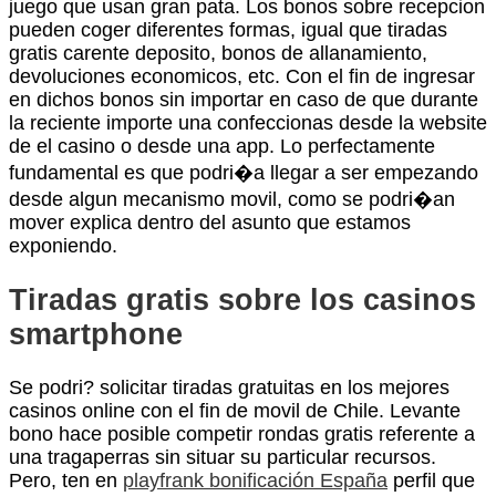
juego que usan gran pata. Los bonos sobre recepcion
pueden coger diferentes formas, igual que tiradas
gratis carente deposito, bonos de allanamiento,
devoluciones economicos, etc. Con el fin de ingresar
en dichos bonos sin importar en caso de que durante
la reciente importe una confeccionas desde la website
de el casino o desde una app. Lo perfectamente
fundamental es que podri�a llegar a ser empezando
desde algun mecanismo movil, como se podri�an
mover explica dentro del asunto que estamos
exponiendo.
Tiradas gratis sobre los casinos
smartphone
Se podri? solicitar tiradas gratuitas en los mejores
casinos online con el fin de movil de Chile. Levante
bono hace posible competir rondas gratis referente a
una tragaperras sin situar su particular recursos.
Pero, ten en
playfrank bonificación España
perfil que