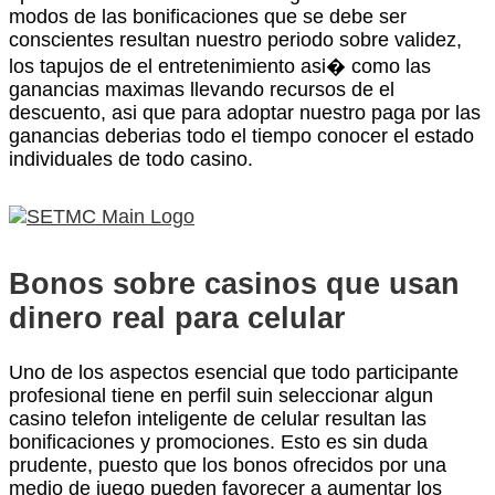
modos de las bonificaciones que se debe ser
conscientes resultan nuestro periodo sobre validez,
los tapujos de el entretenimiento asi� como las
ganancias maximas llevando recursos de el
descuento, asi que para adoptar nuestro paga por las
ganancias deberias todo el tiempo conocer el estado
individuales de todo casino.
Bonos sobre casinos que usan
dinero real para celular
Uno de los aspectos esencial que todo participante
profesional tiene en perfil suin seleccionar algun
casino telefon inteligente de celular resultan las
bonificaciones y promociones. Esto es sin duda
prudente, puesto que los bonos ofrecidos por una
medio de juego pueden favorecer a aumentar los