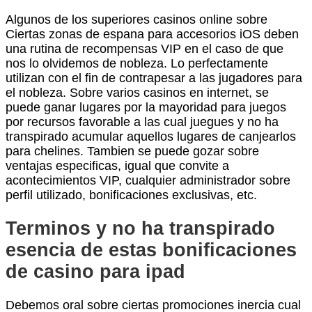
Algunos de los superiores casinos online sobre
Ciertas zonas de espana para accesorios iOS deben
una rutina de recompensas VIP en el caso de que
nos lo olvidemos de nobleza. Lo perfectamente
utilizan con el fin de contrapesar a las jugadores para
el nobleza. Sobre varios casinos en internet, se
puede ganar lugares por la mayoridad para juegos
por recursos favorable a las cual juegues y no ha
transpirado acumular aquellos lugares de canjearlos
para chelines. Tambien se puede gozar sobre
ventajas especificas, igual que convite a
acontecimientos VIP, cualquier administrador sobre
perfil utilizado, bonificaciones exclusivas, etc.
Terminos y no ha transpirado
esencia de estas bonificaciones
de casino para ipad
Debemos oral sobre ciertas promociones inercia cual