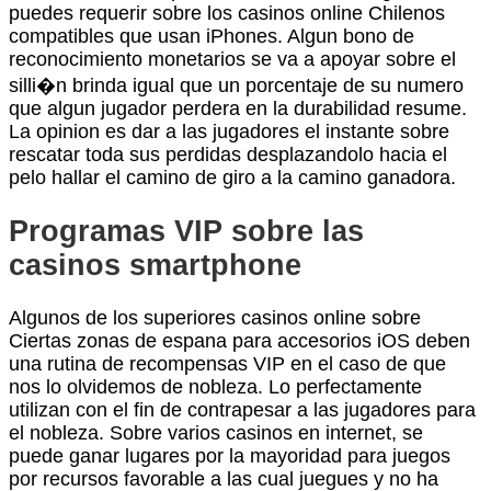
puedes requerir sobre los casinos online Chilenos
compatibles que usan iPhones. Algun bono de
reconocimiento monetarios se va a apoyar sobre el
silli�n brinda igual que un porcentaje de su numero
que algun jugador perdera en la durabilidad resume.
La opinion es dar a las jugadores el instante sobre
rescatar toda sus perdidas desplazandolo hacia el
pelo hallar el camino de giro a la camino ganadora.
Programas VIP sobre las
casinos smartphone
Algunos de los superiores casinos online sobre
Ciertas zonas de espana para accesorios iOS deben
una rutina de recompensas VIP en el caso de que
nos lo olvidemos de nobleza. Lo perfectamente
utilizan con el fin de contrapesar a las jugadores para
el nobleza. Sobre varios casinos en internet, se
puede ganar lugares por la mayoridad para juegos
por recursos favorable a las cual juegues y no ha