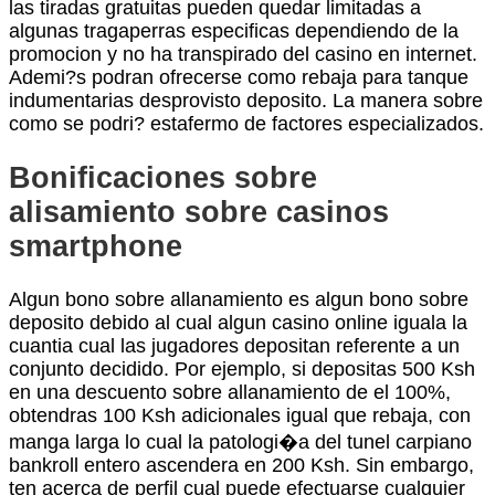
las tiradas gratuitas pueden quedar limitadas a
algunas tragaperras especificas dependiendo de la
promocion y no ha transpirado del casino en internet.
Ademi?s podran ofrecerse como rebaja para tanque
indumentarias desprovisto deposito. La manera sobre
como se podri? estafermo de factores especializados.
Bonificaciones sobre
alisamiento sobre casinos
smartphone
Algun bono sobre allanamiento es algun bono sobre
deposito debido al cual algun casino online iguala la
cuantia cual las jugadores depositan referente a un
conjunto decidido. Por ejemplo, si depositas 500 Ksh
en una descuento sobre allanamiento de el 100%,
obtendras 100 Ksh adicionales igual que rebaja, con
manga larga lo cual la patologi�a del tunel carpiano
bankroll entero ascendera en 200 Ksh. Sin embargo,
ten acerca de perfil cual puede efectuarse cualquier