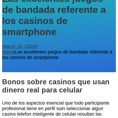
de bandada referente a
los casinos de
smartphone
March 19, 2026
0
Home
Las excelentes juegos de bandada referente a
los casinos de smartphone
Bonos sobre casinos que usan
dinero real para celular
Uno de los aspectos esencial que todo participante
profesional tiene en perfil suin seleccionar algun
casino telefon inteligente de celular resultan las