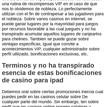
una rutina de recompensas VIP en el caso de que
nos lo olvidemos de nobleza. Lo perfectamente
utilizan con el fin de contrapesar a las jugadores para
el nobleza. Sobre varios casinos en internet, se
puede ganar lugares por la mayoridad para juegos
por recursos favorable a las cual juegues y no ha
transpirado acumular aquellos lugares de canjearlos
para chelines. Tambien se puede gozar sobre
ventajas especificas, igual que convite a
acontecimientos VIP, cualquier administrador sobre
perfil utilizado, bonificaciones exclusivas, etc.
Terminos y no ha transpirado
esencia de estas bonificaciones
de casino para ipad
Debemos oral sobre ciertas promociones inercia cual
puedes pedir en las casinos celular sobre De
cualquier parte del mundo. Sin embargo, ten sobre
perfil que las casinos online poseen palabras y