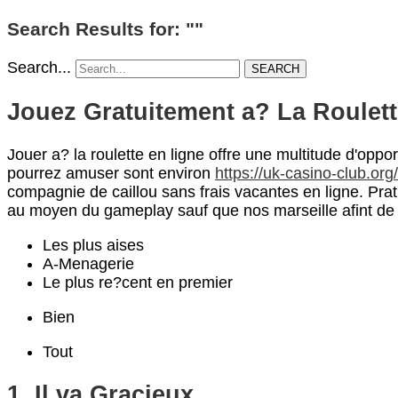
Search Results for: ""
Search...
SEARCH
Jouez Gratuitement a? La Roulet
Jouer a? la roulette en ligne offre une multitude d'oppo
pourrez amuser sont environ
https://uk-casino-club.org/
compagnie de caillou sans frais vacantes en ligne. Pra
au moyen du gameplay sauf que nos marseille afint de j
Les plus aises
A-Menagerie
Le plus re?cent en premier
Bien
Tout
1. Il va Gracieux