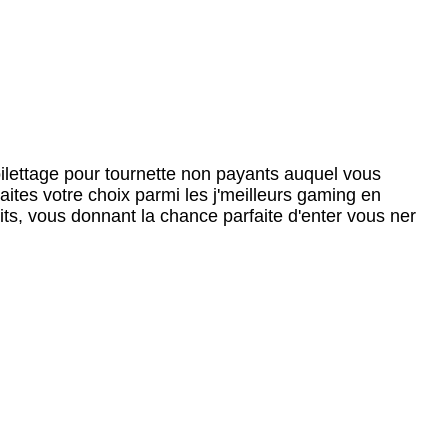
toilettage pour tournette non payants auquel vous
tes votre choix parmi les j'meilleurs gaming en
ts, vous donnant la chance parfaite d'enter vous ner