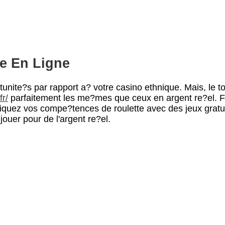
te En Ligne
rtunite?s par rapport a? votre casino ethnique. Mais, le 
fr/
parfaitement les me?mes que ceux en argent re?el. Fai
tiquez vos compe?tences de roulette avec des jeux gratui
ouer pour de l'argent re?el.