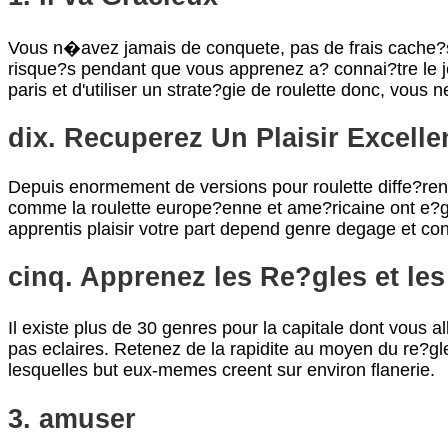
Vous n�avez jamais de conquete, pas de frais cache?s et
risque?s pendant que vous apprenez a? connai?tre le je
paris et d'utiliser un strate?gie de roulette donc, vous ne 
dix. Recuperez Un Plaisir Excelle
Depuis enormement de versions pour roulette diffe?rent
comme la roulette europe?enne et ame?ricaine ont e?ga
apprentis plaisir votre part depend genre degage et con
cinq. Apprenez les Re?gles et les
Il existe plus de 30 genres pour la capitale dont vous al
pas eclaires. Retenez de la rapidite au moyen du re?gl
lesquelles but eux-memes creent sur environ flanerie.
3. amuser