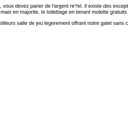
vous devez parier de l'argent re?el. Il existe des excep
mais en majorite, le toilettage en tenant molette gratuits
lleurs salle de jeu legerement offrant notre galet sans c