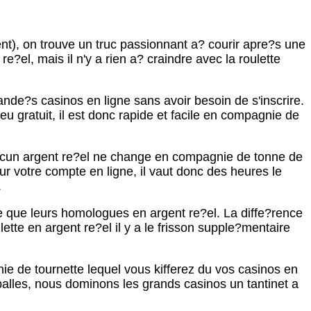
t), on trouve un truc passionnant a? courir apre?s une
re?el, mais il n'y a rien a? craindre avec la roulette
de?s casinos en ligne sans avoir besoin de s'inscrire.
 gratuit, il est donc rapide et facile en compagnie de
 aucun argent re?el ne change en compagnie de tonne de
ur votre compte en ligne, il vaut donc des heures le
.
e que leurs homologues en argent re?el. La diffe?rence
lette en argent re?el il y a le frisson supple?mentaire
e de tournette lequel vous kifferez du vos casinos en
alles, nous dominons les grands casinos un tantinet a