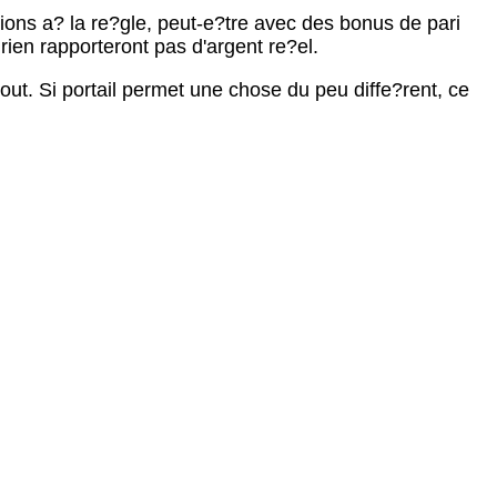
tions a? la re?gle, peut-e?tre avec des bonus de pari
 rien rapporteront pas d'argent re?el.
out. Si portail permet une chose du peu diffe?rent, ce