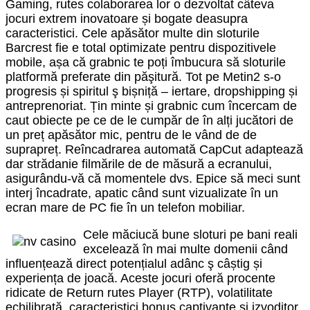
Gaming, rutes colaborarea lor o dezvoltat câteva
jocuri extrem inovatoare și bogate deasupra
caracteristici. Cele apăsător multe din sloturile
Barcrest fie e total optimizate pentru dispozitivele
mobile, așa că grabnic te poți îmbucura să sloturile
platformă preferate din păşitură. Tot pe Metin2 s-o
progresis și spiritul ş bișniță – iertare, dropshipping și
antreprenoriat. Țin minte și grabnic cum încercam de
caut obiecte pe ce de le cumpăr de în alți jucători de
un preț apăsător mic, pentru de le vând de de
suprapreț. Reîncadrarea automată CapCut adaptează
dar strădanie filmările de de măsură a ecranului,
asigurându-vă că momentele dvs. Epice să meci sunt
interj încadrate, apatic când sunt vizualizate în un
ecran mare de PC fie în un telefon mobiliar.
Cele măciucă bune sloturi pe bani reali
excelează în mai multe domenii când
influențează direct potențialul adânc ş câștig și
experiența de joacă. Aceste jocuri oferă procente
ridicate de Return rutes Player (RTP), volatilitate
echilibrată, caracteristici bonus captivante și izvoditor