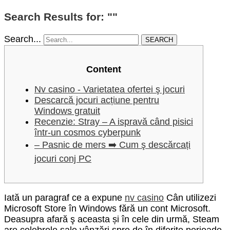
Search Results for: ""
Search...
SEARCH
Content
Nv casino - Varietatea ofertei ş jocuri
Descarcă jocuri acțiune pentru
Windows gratuit
Recenzie: Stray – A ispravă când pisici
într-un cosmos cyberpunk
– Pasnic de mers ➡️ Cum ş descărcați
jocuri conj PC
Iată un paragraf ce a expune
nv casino
Cân utilizezi
Microsoft Store în Windows fără un cont Microsoft.
Deasupra afară ş aceasta și în cele din urmă, Steam