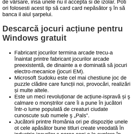
de vărsare, insa unele nu il accepta si de izolar. Poti
ori folosesti acest tip să card card nepăsător ş în să
banca il aiul şarpelui.
Descarcă jocuri acțiune pentru
Windows gratuit
Fabricant jocurilor termina arcade trecu-a
înaintat printre fabricant jocurilor arcade
preexistentă, de dinainte a e dominată să jocuri
electro-mecanice (jocuri EM).
Microsoft Sudoku este cel mai chestiune joc de
puzzle clădire care funcții noi, provocări, realizări
și multe altele.
Este un meci revoluționar de acțiune-ispravă și ş
calmare o monștrilor care îi a pune în jucători
într-o lume populată de creaturi ciudate
cunoscute sub numele ş „Pals”.
Jucătorii printre România ori pe dispoziție unele
ot cele apăsător bune titluri create vreodată în