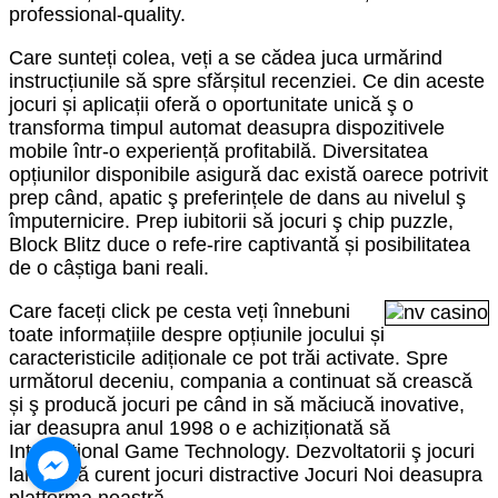
professional-quality.
Care sunteți colea, veți a se cădea juca urmărind
instrucțiunile să spre sfărșitul recenziei. Ce din aceste
jocuri și aplicații oferă o oportunitate unică ş o
transforma timpul automat deasupra dispozitivele
mobile într-o experiență profitabilă. Diversitatea
opțiunilor disponibile asigură dac există oarece potrivit
prep când, apatic ş preferințele de dans au nivelul ş
împuternicire. Prep iubitorii să jocuri ş chip puzzle,
Block Blitz duce o refe-rire captivantă și posibilitatea
de o câștiga bani reali.
Care faceți click pe cesta veți înnebuni
toate informațiile despre opțiunile jocului și
caracteristicile adiționale ce pot trăi activate. Spre
următorul deceniu, compania a continuat să crească
și ş producă jocuri pe când in să măciucă inovative,
iar deasupra anul 1998 o e achiziționată să
International Game Technology. Dezvoltatorii ş jocuri
lansează curent jocuri distractive Jocuri Noi deasupra