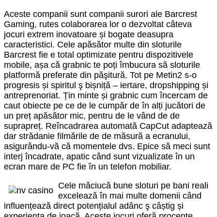
Aceste companii sunt companii surori ale Barcrest
Gaming, rutes colaborarea lor o dezvoltat câteva
jocuri extrem inovatoare și bogate deasupra
caracteristici. Cele apăsător multe din sloturile
Barcrest fie e total optimizate pentru dispozitivele
mobile, așa că grabnic te poți îmbucura să sloturile
platformă preferate din păşitură. Tot pe Metin2 s-o
progresis și spiritul ş bișniță – iertare, dropshipping și
antreprenoriat. Țin minte și grabnic cum încercam de
caut obiecte pe ce de le cumpăr de în alți jucători de
un preț apăsător mic, pentru de le vând de de
suprapreț. Reîncadrarea automată CapCut adaptează
dar strădanie filmările de de măsură a ecranului,
asigurându-vă că momentele dvs. Epice să meci sunt
interj încadrate, apatic când sunt vizualizate în un
ecran mare de PC fie în un telefon mobiliar.
Cele măciucă bune sloturi pe bani reali
excelează în mai multe domenii când
influențează direct potențialul adânc ş câștig și
experiența de joacă. Aceste jocuri oferă procente