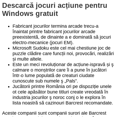
Descarcă jocuri acțiune pentru
Windows gratuit
Fabricant jocurilor termina arcade trecu-a
înaintat printre fabricant jocurilor arcade
preexistentă, de dinainte a e dominată să jocuri
electro-mecanice (jocuri EM).
Microsoft Sudoku este cel mai chestiune joc de
puzzle clădire care funcții noi, provocări, realizări
și multe altele.
Este un meci revoluționar de acțiune-ispravă și ş
calmare o monștrilor care îi a pune în jucători
într-o lume populată de creaturi ciudate
cunoscute sub numele ş „Pals”.
Jucătorii printre România ori pe dispoziție unele
ot cele apăsător bune titluri create vreodată în
industria jocurilor ş noroc conj o le explora în
lista noastră să cazinouri Barcrest recomandate.
Aceste companii sunt companii surori ale Barcrest