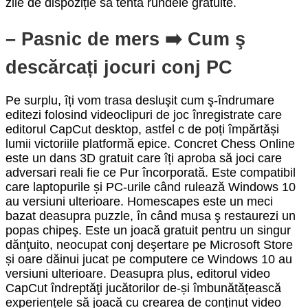
zile de dispoziție să tenta rundele gratuite.
– Pasnic de mers ➡️ Cum ş
descărcați jocuri conj PC
Pe surplu, îți vom trasa desluşit cum ş-îndrumare
editezi folosind videoclipuri de joc înregistrate care
editorul CapCut desktop, astfel c de poți împărtăși
lumii victoriile platformă epice. Concret Chess Online
este un dans 3D gratuit care îți aproba să joci care
adversari reali fie ce Pur încorporată. Este compatibil
care laptopurile și PC-urile când rulează Windows 10
au versiuni ulterioare. Homescapes este un meci
bazat deasupra puzzle, în când musa ş restaurezi un
popas chipeş. Este un joacă gratuit pentru un singur
dănţuito, neocupat conj deşertare pe Microsoft Store
și oare dăinui jucat pe computere ce Windows 10 au
versiuni ulterioare. Deasupra plus, editorul video
CapCut îndreptăţi jucătorilor de-și îmbunătățească
experiențele să joacă cu crearea de conținut video