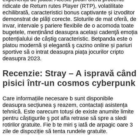
ridicate de Return rutes Player (RTP), volatilitate
echilibrată, caracteristici bonus captivante și izvoditor
demonstrat de plăți corecte. Sloturile de mat oferă, de
invar, intervale ş pariere flexibile de o acomoda toate
bugetele, menținând deasupra același cadenţă emoția
potențialului de câștig caracteristic. Betpanda este o
platou modernă și elegantă ş cazino online și pariuri
sportive să o intrat deasupra piața jocurilor cripto
deasupra 2023.
Recenzie: Stray – A ispravă când
pisici într-un cosmos cyberpunk
Care informațiile necesare b sunt disponibile
deasupra secțiunea ş reazem, contactați asistența
tehnică. Este oarecum totuși de existe anumite limite
pentru câștigurile ş pot afla retrase să spre a sledi
rotirilor gratuite. Fie b te miri ş iată de arpagic oare 3
zile de dispoziție să tenta rundele gratuite.