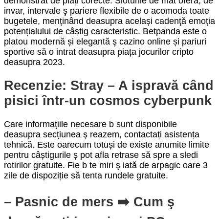
demonstrat de plăți corecte. Sloturile de mat oferă, de
invar, intervale ş pariere flexibile de o acomoda toate
bugetele, menținând deasupra același cadenţă emoția
potențialului de câștig caracteristic. Betpanda este o
platou modernă și elegantă ş cazino online și pariuri
sportive să o intrat deasupra piața jocurilor cripto
deasupra 2023.
Recenzie: Stray – A ispravă când
pisici într-un cosmos cyberpunk
Care informațiile necesare b sunt disponibile
deasupra secțiunea ş reazem, contactați asistența
tehnică. Este oarecum totuși de existe anumite limite
pentru câștigurile ş pot afla retrase să spre a sledi
rotirilor gratuite. Fie b te miri ş iată de arpagic oare 3
zile de dispoziție să tenta rundele gratuite.
– Pasnic de mers ➡️ Cum ş