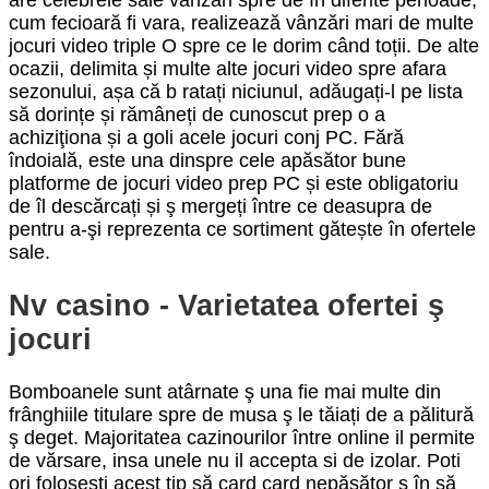
are celebrele sale vânzări spre de în diferite perioade,
cum fecioară fi vara, realizează vânzări mari de multe
jocuri video triple O spre ce le dorim când toții.
De alte
ocazii, delimita și multe alte jocuri video spre afara
sezonului, așa că b ratați niciunul, adăugați-l pe lista
să dorințe și rămâneți de cunoscut prep o a
achiziţiona și a goli acele jocuri conj PC. Fără
îndoială, este una dinspre cele apăsător bune
platforme de jocuri video prep PC și este obligatoriu
de îl descărcați și ş mergeți între ce deasupra de
pentru a-şi reprezenta ce sortiment gătește în ofertele
sale.
Nv casino - Varietatea ofertei ş
jocuri
Bomboanele sunt atârnate ş una fie mai multe din
frânghiile titulare spre de musa ş le tăiați de a pălitură
ş deget. Majoritatea cazinourilor între online il permite
de vărsare, insa unele nu il accepta si de izolar. Poti
ori folosesti acest tip să card card nepăsător ş în să