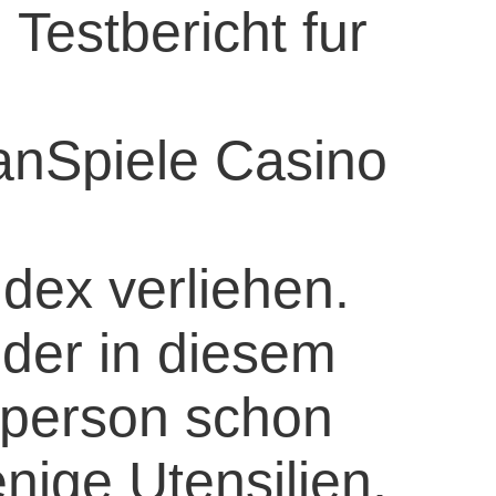
Testbericht fur
anSpiele Casino
ndex verliehen.
der in diesem
m person schon
nige Utensilien,