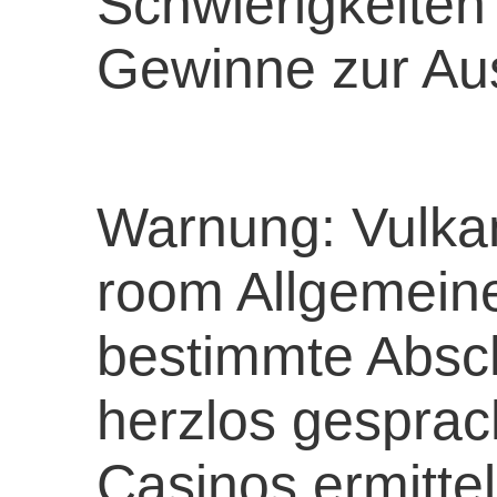
Schwierigkeiten
Gewinne zur Aus
Warnung: Vulkan
room Allgemein
bestimmte Absch
herzlos gesprac
Casinos ermittel