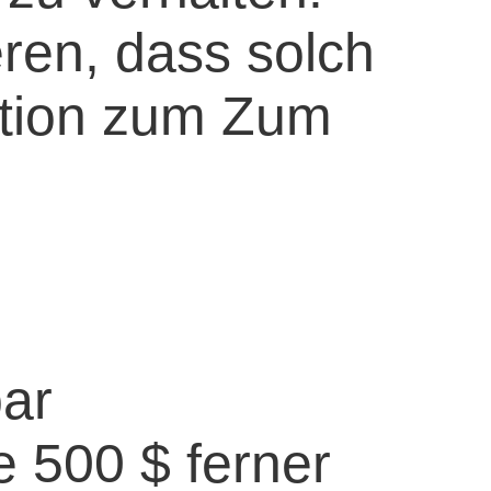
ren, dass solch
sition zum Zum
bar
 500 $ ferner