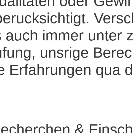
alitaten oder Gewin
erucksichtigt. Versc
s auch immer unter 
fung, unsrige Bere
e Erfahrungen qua 
echerchen & Einsch