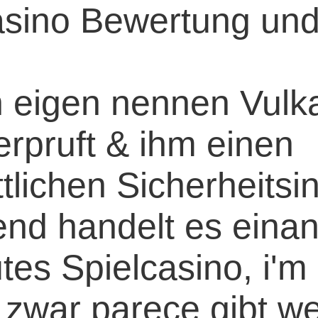
sino Bewertung und 
n eigen nennen Vulk
rpruft & ihm einen
lichen Sicherheitsi
d handelt es einan
utes Spielcasino, i'
 zwar parece gibt we