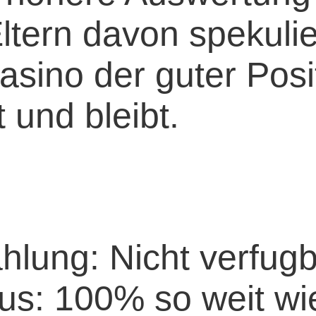
tern davon spekulie
Kasino der guter Po
 und bleibt.
hlung: Nicht verfug
s: 100% so weit wie