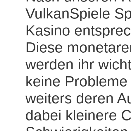
VulkanSpiele Sp
Kasino entsprec
Diese monetare
werden ihr wich
keine Probleme
weiters deren A
dabei kleinere 