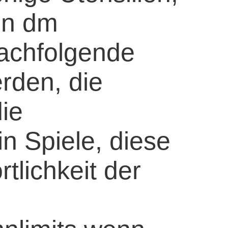
 In dm
nachfolgende
rden, die
die
in Spiele, diese
tlichkeit der