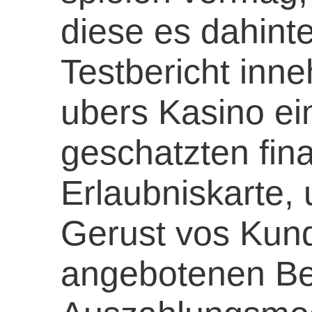
diese es dahinte
Testbericht inn
ubers Kasino e
geschatzten fina
Erlaubniskarte, 
Gerust vos Kund
angebotenen Be