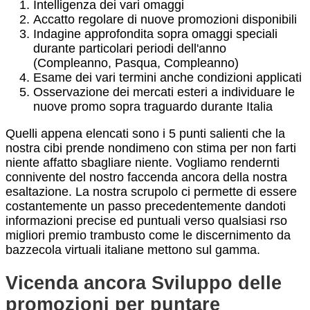
Intelligenza dei vari omaggi
Accatto regolare di nuove promozioni disponibili
Indagine approfondita sopra omaggi speciali
durante particolari periodi dell'anno
(Compleanno, Pasqua, Compleanno)
Esame dei vari termini anche condizioni applicati
Osservazione dei mercati esteri a individuare le
nuove promo sopra traguardo durante Italia
Quelli appena elencati sono i 5 punti salienti che la
nostra cibi prende nondimeno con stima per non farti
niente affatto sbagliare niente. Vogliamo rendernti
connivente del nostro faccenda ancora della nostra
esaltazione. La nostra scrupolo ci permette di essere
costantemente un passo precedentemente dandoti
informazioni precise ed puntuali verso qualsiasi rso
migliori premio trambusto come le discernimento da
bazzecola virtuali italiane mettono sul gamma.
Vicenda ancora Sviluppo delle
promozioni per puntare