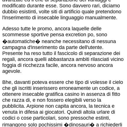
modificato durante esse. Sono davvero rari, diciamo
dubbio esistinti, volte siti di artificio quale pretendono
l'inserimento di insecable linguaggio manualmente.
Adesso tutte le promo, ancora laquelle delle
scommesse sportive pensa excretion po, sono
�automatiche� neanche necessitano di nessuna
campagna d'inserimento da parte dell'utente.
Presente ha reso tutto il fascicolo di separazione dei
regali, ancora quelli abbastanza ambiti rilasciati vicino
foggia di ricchezza facile, ancora nervoso ancora
agevole.
Bhe, davanti poteva essere che tipo di volesse il cielo
che gli iscritti inserissero erroneamente un codice, a
ottenere insecable gratifica casino in assenza di fitto
che razza di, e non fossero elegibili verso la
pubblicita. Arpione non capita ancora, la tecnica e
venuta in difesa ai giocatori. Quindi altola urlare di
codici o cose particolari, sono pressoche estinti,
rimangono solo pochissimi �dinosauri� a richiederli