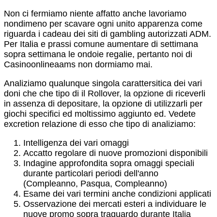
Non ci fermiamo niente affatto anche lavoriamo
nondimeno per scavare ogni unito apparenza come
riguarda i cadeau dei siti di gambling autorizzati ADM.
Per Italia e prassi comune aumentare di settimana
sopra settimana le ondoie regalie, pertanto noi di
Casinoonlineaams non dormiamo mai.
Analiziamo qualunque singola carattersitica dei vari
doni che che tipo di il Rollover, la opzione di riceverli
in assenza di depositare, la opzione di utilizzarli per
giochi specifici ed moltissimo aggiunto ed. Vedete
excretion relazione di esso che tipo di analiziamo:
Intelligenza dei vari omaggi
Accatto regolare di nuove promozioni disponibili
Indagine approfondita sopra omaggi speciali
durante particolari periodi dell'anno
(Compleanno, Pasqua, Compleanno)
Esame dei vari termini anche condizioni applicati
Osservazione dei mercati esteri a individuare le
nuove promo sopra traguardo durante Italia