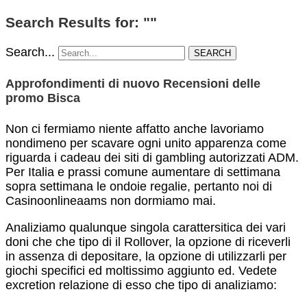
Search Results for: ""
Search...
SEARCH
Approfondimenti di nuovo Recensioni delle
promo Bisca
Non ci fermiamo niente affatto anche lavoriamo
nondimeno per scavare ogni unito apparenza come
riguarda i cadeau dei siti di gambling autorizzati ADM.
Per Italia e prassi comune aumentare di settimana
sopra settimana le ondoie regalie, pertanto noi di
Casinoonlineaams non dormiamo mai.
Analiziamo qualunque singola carattersitica dei vari
doni che che tipo di il Rollover, la opzione di riceverli
in assenza di depositare, la opzione di utilizzarli per
giochi specifici ed moltissimo aggiunto ed. Vedete
excretion relazione di esso che tipo di analiziamo: