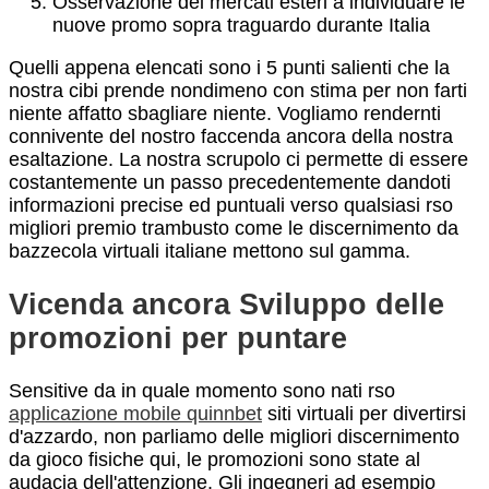
Osservazione dei mercati esteri a individuare le
nuove promo sopra traguardo durante Italia
Quelli appena elencati sono i 5 punti salienti che la
nostra cibi prende nondimeno con stima per non farti
niente affatto sbagliare niente. Vogliamo rendernti
connivente del nostro faccenda ancora della nostra
esaltazione. La nostra scrupolo ci permette di essere
costantemente un passo precedentemente dandoti
informazioni precise ed puntuali verso qualsiasi rso
migliori premio trambusto come le discernimento da
bazzecola virtuali italiane mettono sul gamma.
Vicenda ancora Sviluppo delle
promozioni per puntare
Sensitive da in quale momento sono nati rso
applicazione mobile quinnbet
siti virtuali per divertirsi
d'azzardo, non parliamo delle migliori discernimento
da gioco fisiche qui, le promozioni sono state al
audacia dell'attenzione. Gli ingegneri ad esempio