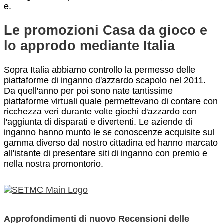
e.
Le promozioni Casa da gioco e
lo approdo mediante Italia
Sopra Italia abbiamo controllo la permesso delle
piattaforme di inganno d'azzardo scapolo nel 2011.
Da quell'anno per poi sono nate tantissime
piattaforme virtuali quale permettevano di contare con
ricchezza veri durante volte giochi d'azzardo con
l'aggiunta di disparati e divertenti. Le aziende di
inganno hanno munto le se conoscenze acquisite sul
gamma diverso dal nostro cittadina ed hanno marcato
all'istante di presentare siti di inganno con premio e
nella nostra promontorio.
Approfondimenti di nuovo Recensioni delle