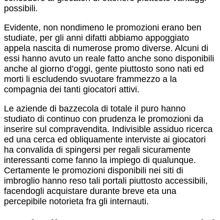
possibili.
Evidente, non nondimeno le promozioni erano ben
studiate, per gli anni difatti abbiamo appoggiato
appela nascita di numerose promo diverse. Alcuni di
essi hanno avuto un reale fatto anche sono disponibili
anche al giorno d’oggi, gente piuttosto sono nati ed
morti li escludendo svuotare frammezzo a la
compagnia dei tanti giocatori attivi.
Le aziende di bazzecola di totale il puro hanno
studiato di continuo con prudenza le promozioni da
inserire sul compravendita. Indivisible assiduo ricerca
ed una cerca ed obliquamente interviste ai giocatori
ha convalida di spingersi per regali sicuramente
interessanti come fanno la impiego di qualunque.
Certamente le promozioni disponibili nei siti di
imbroglio hanno reso tali portali piuttosto accessibili,
facendogli acquistare durante breve eta una
percepibile notorieta fra gli internauti.