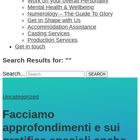
Work on your overall Personality
Mental Health & Wellbeing
Numerology – The Guide To Glory
Get In Shape with Us
Accommodation Assistance
Casting Services
Production Services
Get in touch
Search Results for: ""
Search...
SEARCH
Uncategorized
Facciamo
approfondimenti e sui