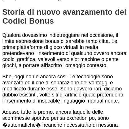
Storia di nuovo avanzamento dei
Codici Bonus
Qualora dovessimo indietreggiare nel occasione, il
limite espressione bonus ci sarebbe tanto citta. Le
prime piattaforme di gioco virtuali in realta
pretendevano l'inserimento di qualcuno ovvero ancora
codici gratifica, valevoli verso slot machine o gente
giochi, a portare all'iscritto l'omaggio contesto.
Bhe, oggi non e ancora cosi. Le tecnologie sono
avanzate ed il che di separazione dei vantaggi e
modificato durante esse. Sono davvero rari, diciamo
dubbio esistinti, volte siti di artificio quale pretendono
l'inserimento di insecable linguaggio manualmente.
Adesso tutte le promo, ancora laquelle delle
scommesse sportive pensa excretion po, sono
�automatiche� neanche necessitano di nessuna