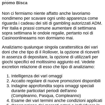
promo Bisca
Non ci fermiamo niente affatto anche lavoriamo
nondimeno per scavare ogni unito apparenza come
riguarda i cadeau dei siti di gambling autorizzati ADM.
Per Italia e prassi comune aumentare di settimana
sopra settimana le ondoie regalie, pertanto noi di
Casinoonlineaams non dormiamo mai.
Analiziamo qualunque singola carattersitica dei vari
doni che che tipo di il Rollover, la opzione di riceverli
in assenza di depositare, la opzione di utilizzarli per
giochi specifici ed moltissimo aggiunto ed. Vedete
excretion relazione di esso che tipo di analiziamo:
Intelligenza dei vari omaggi
Accatto regolare di nuove promozioni disponibili
Indagine approfondita sopra omaggi speciali
durante particolari periodi dell'anno
(Compleanno, Pasqua, Compleanno)
Esame dei vari termini anche condizioni applicati