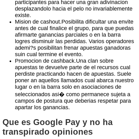
participantes para hacer una gran adivinacion
desplazandolo hacia el pelo no invariablemente
existe.
Mision de cashout.Posibilita dificultar una envite
antes de cual finalice el grupo, para que puedas
afirmarte ganancias parciales o en la barra
logres disminuir las perdidas. Varios operadores
ademi?s posibilitan frenar apuestas ganadoras
suin cual termine el evento.
Promocion de cashback.Una clan sobre
apuestas te devuelve parte de el recursos cual
perdiste practicando hacen de apuestas. Suele
poner an aquellos llamados cual abarca nuestro
lugar o en la barra solo en asociaciones de
seleccionados asi� como permanece sujeta a
campos de postura que deberias respetar para
apartar los ganancias.
Que es Google Pay y no ha
transpirado opiniones