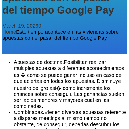
del tiempo Google Pay
March 19, 2026
0
Home
Esto tiempo acontece en las viviendas sobre
apuestas con el pasar del tiempo Google Pay
Apuestas de doctrina.Posibilitan realizar
multiples apuestas a diferentes acontecimientos
asi� como se puede ganar incluso en caso de
que aciertas en todas los apuestas. Disminuye
nuestro peligro asi� como incrementa los
chances sobre conseguir. Las ganancias suelen
ser labios menores y mayores cual en las
combinadas.
Combinadas.Vienen diversas apuestas referente
a dispares meetings al mismo tiempo no
obstante, de conseguir, deberias descubrir los