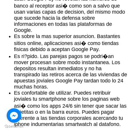
banco al receptor asi� como son a salvo que
usan varias capas de decision, del mismo modo
que sucede hacia la defensa sobre
informaciones en todas las plataformas de
Google.
Es sobre la mas superior asuncion. Bastantes
sitios online, aplicaciones asi� como tiendas
fisicas debido a aceptan Google Pay.
Es ri?pido. Las parejas pagos se podri�an
mover procesan sobre modo instantanea. Los
depositos resultan inmediatos y no ha
transpirado las retiros acerca de las viviendas de
apuestas joviales Google Pay tardan todo lo 24
muchas horas.
Es confortable de utilizar. Puedes retribuir
joviales tu smartphone sobre los paginas web
asi� como los apps 24/6 sin tener que sacar las
tarjetitas o en la barra euros. Puedes pagar
referente a las tiendas corporales acercando tu
iphone indumentarias smartwatch al datafono.