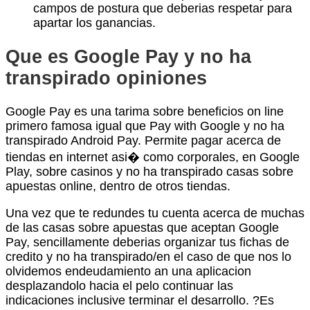
campos de postura que deberias respetar para
apartar los ganancias.
Que es Google Pay y no ha
transpirado opiniones
Google Pay es una tarima sobre beneficios on line
primero famosa igual que Pay with Google y no ha
transpirado Android Pay. Permite pagar acerca de
tiendas en internet asi� como corporales, en Google
Play, sobre casinos y no ha transpirado casas sobre
apuestas online, dentro de otros tiendas.
Una vez que te redundes tu cuenta acerca de muchas
de las casas sobre apuestas que aceptan Google
Pay, sencillamente deberias organizar tus fichas de
credito y no ha transpirado/en el caso de que nos lo
olvidemos endeudamiento an una aplicacion
desplazandolo hacia el pelo continuar las
indicaciones inclusive terminar el desarrollo. ?Es