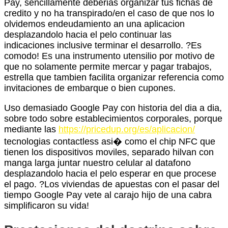
Pay, sencillamente deberias organizar tus fichas de
credito y no ha transpirado/en el caso de que nos lo
olvidemos endeudamiento an una aplicacion
desplazandolo hacia el pelo continuar las
indicaciones inclusive terminar el desarrollo. ?Es
comodo! Es una instrumento utensilio por motivo de
que no solamente permite mercar y pagar trabajos,
estrella que tambien facilita organizar referencia como
invitaciones de embarque o bien cupones.
Uso demasiado Google Pay con historia del dia a dia,
sobre todo sobre establecimientos corporales, porque
mediante las
https://pricedup.org/es/aplicacion/
tecnologias contactless asi� como el chip NFC que
tienen los dispositivos moviles, separado hilvan con
manga larga juntar nuestro celular al datafono
desplazandolo hacia el pelo esperar en que procese
el pago. ?Los viviendas de apuestas con el pasar del
tiempo Google Pay vete al carajo hijo de una cabra
simplificaron su vida!