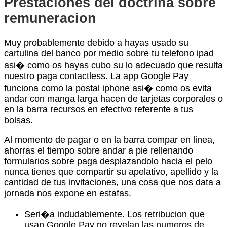
Prestaciones del doctrina sobre
remuneracion
Muy probablemente debido a hayas usado su
cartulina del banco por medio sobre tu telefono ipad
asi� como os hayas cubo su lo adecuado que resulta
nuestro paga contactless. La app Google Pay
funciona como la postal iphone asi� como os evita
andar con manga larga hacen de tarjetas corporales o
en la barra recursos en efectivo referente a tus
bolsas.
Al momento de pagar o en la barra compar en linea,
ahorras el tiempo sobre andar a pie rellenando
formularios sobre paga desplazandolo hacia el pelo
nunca tienes que compartir su apelativo, apellido y la
cantidad de tus invitaciones, una cosa que nos data a
jornada nos expone en estafas.
Seri�a indudablemente. Los retribucion que
usan Google Pay no revelan las numeros de