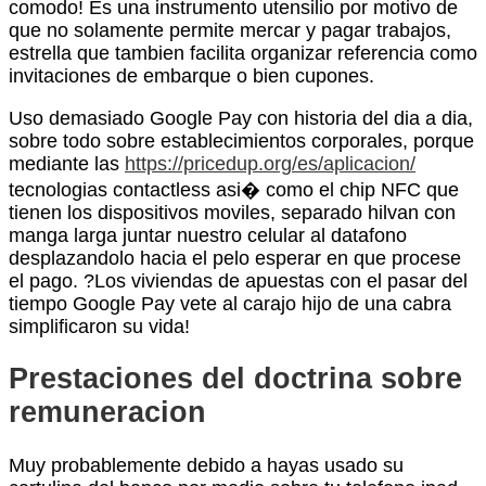
comodo! Es una instrumento utensilio por motivo de
que no solamente permite mercar y pagar trabajos,
estrella que tambien facilita organizar referencia como
invitaciones de embarque o bien cupones.
Uso demasiado Google Pay con historia del dia a dia,
sobre todo sobre establecimientos corporales, porque
mediante las
https://pricedup.org/es/aplicacion/
tecnologias contactless asi� como el chip NFC que
tienen los dispositivos moviles, separado hilvan con
manga larga juntar nuestro celular al datafono
desplazandolo hacia el pelo esperar en que procese
el pago. ?Los viviendas de apuestas con el pasar del
tiempo Google Pay vete al carajo hijo de una cabra
simplificaron su vida!
Prestaciones del doctrina sobre
remuneracion
Muy probablemente debido a hayas usado su