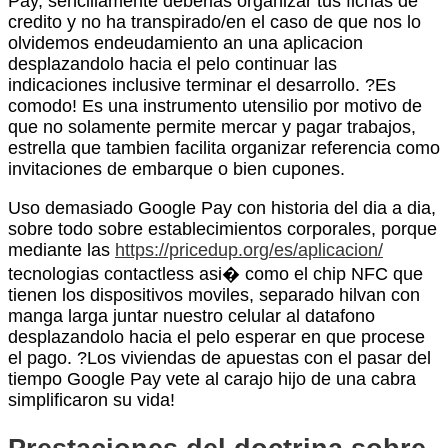
Pay, sencillamente deberias organizar tus fichas de
credito y no ha transpirado/en el caso de que nos lo
olvidemos endeudamiento an una aplicacion
desplazandolo hacia el pelo continuar las
indicaciones inclusive terminar el desarrollo. ?Es
comodo! Es una instrumento utensilio por motivo de
que no solamente permite mercar y pagar trabajos,
estrella que tambien facilita organizar referencia como
invitaciones de embarque o bien cupones.
Uso demasiado Google Pay con historia del dia a dia,
sobre todo sobre establecimientos corporales, porque
mediante las
https://pricedup.org/es/aplicacion/
tecnologias contactless asi� como el chip NFC que
tienen los dispositivos moviles, separado hilvan con
manga larga juntar nuestro celular al datafono
desplazandolo hacia el pelo esperar en que procese
el pago. ?Los viviendas de apuestas con el pasar del
tiempo Google Pay vete al carajo hijo de una cabra
simplificaron su vida!