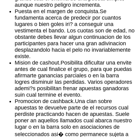
aunque nuestro peligro incrementa.
Puesta en el margen de conquista.Se
fundamenta acerca de predecir por cuantos
lugares o bien goles iri? a conseguir una
vestimenta el bando. Los cuotas son de edad, no
obstante debes llevar algun continuacion de los
participantes para hacer una gran adivinacion
desplazandolo hacia el pelo no invariablemente
existe.
Mision de cashout.Posibilita dificultar una envite
antes de cual finalice el grupo, para que puedas
afirmarte ganancias parciales o en la barra
logres disminuir las perdidas. Varios operadores
ademi?s posibilitan frenar apuestas ganadoras
suin cual termine el evento.
Promocion de cashback.Una clan sobre
apuestas te devuelve parte de el recursos cual
perdiste practicando hacen de apuestas. Suele
poner an aquellos llamados cual abarca nuestro
lugar o en la barra solo en asociaciones de
seleccionados asi� como permanece sujeta a