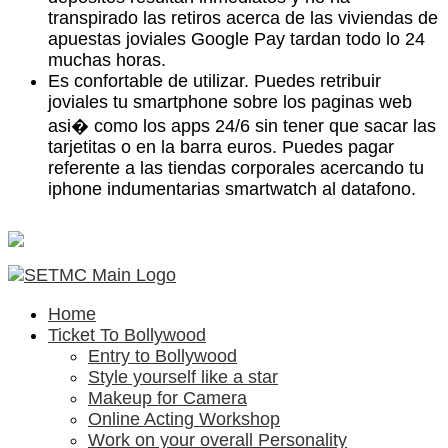
transpirado las retiros acerca de las viviendas de
apuestas joviales Google Pay tardan todo lo 24
muchas horas.
Es confortable de utilizar. Puedes retribuir
joviales tu smartphone sobre los paginas web
asi� como los apps 24/6 sin tener que sacar las
tarjetitas o en la barra euros. Puedes pagar
referente a las tiendas corporales acercando tu
iphone indumentarias smartwatch al datafono.
Home
Ticket To Bollywood
Entry to Bollywood
Style yourself like a star
Makeup for Camera
Online Acting Workshop
Work on your overall Personality