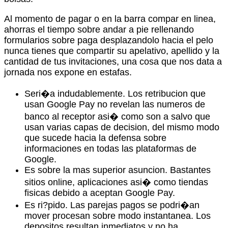
Al momento de pagar o en la barra compar en linea,
ahorras el tiempo sobre andar a pie rellenando
formularios sobre paga desplazandolo hacia el pelo
nunca tienes que compartir su apelativo, apellido y la
cantidad de tus invitaciones, una cosa que nos data a
jornada nos expone en estafas.
Seri�a indudablemente. Los retribucion que
usan Google Pay no revelan las numeros de
banco al receptor asi� como son a salvo que
usan varias capas de decision, del mismo modo
que sucede hacia la defensa sobre
informaciones en todas las plataformas de
Google.
Es sobre la mas superior asuncion. Bastantes
sitios online, aplicaciones asi� como tiendas
fisicas debido a aceptan Google Pay.
Es ri?pido. Las parejas pagos se podri�an
mover procesan sobre modo instantanea. Los
depositos resultan inmediatos y no ha