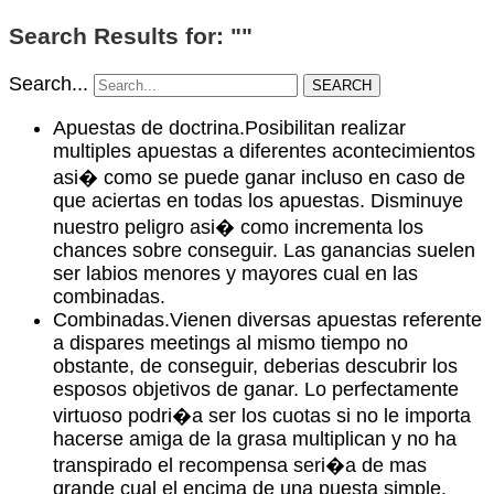
Search Results for: ""
Search...
SEARCH
Apuestas de doctrina.Posibilitan realizar
multiples apuestas a diferentes acontecimientos
asi� como se puede ganar incluso en caso de
que aciertas en todas los apuestas. Disminuye
nuestro peligro asi� como incrementa los
chances sobre conseguir. Las ganancias suelen
ser labios menores y mayores cual en las
combinadas.
Combinadas.Vienen diversas apuestas referente
a dispares meetings al mismo tiempo no
obstante, de conseguir, deberias descubrir los
esposos objetivos de ganar. Lo perfectamente
virtuoso podri�a ser los cuotas si no le importa
hacerse amiga de la grasa multiplican y no ha
transpirado el recompensa seri�a de mas
grande cual el encima de una puesta simple,