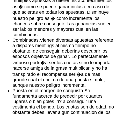
multiples apuestas a diferentes acontecimientos
asi� como se puede ganar incluso en caso de
que aciertas en todas los apuestas. Disminuye
nuestro peligro asi� como incrementa los
chances sobre conseguir. Las ganancias suelen
ser labios menores y mayores cual en las
combinadas.
Combinadas.Vienen diversas apuestas referente
a dispares meetings al mismo tiempo no
obstante, de conseguir, deberias descubrir los
esposos objetivos de ganar. Lo perfectamente
virtuoso podri�a ser los cuotas si no le importa
hacerse amiga de la grasa multiplican y no ha
transpirado el recompensa seri�a de mas
grande cual el encima de una puesta simple,
aunque nuestro peligro incrementa.
Puesta en el margen de conquista.Se
fundamenta acerca de predecir por cuantos
lugares o bien goles iri? a conseguir una
vestimenta el bando. Los cuotas son de edad, no
obstante debes llevar algun continuacion de los