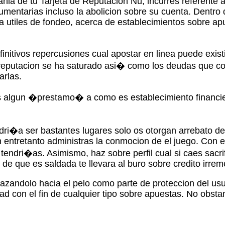
ia de tu Tarjeta de Reputacion Nu, incurres referente 
mentarias incluso la abolicion sobre su cuenta. Dentro de
a utiles de fondeo, acerca de establecimientos sobre apu
itivos repercusiones cual apostar en linea puede existir 
eputacion se ha saturado asi� como los deudas que con
arlas.
s algun �prestamo� a como es establecimiento financier
i�a ser bastantes lugares solo os otorgan arrebato dent
entretanto administras la conmocion de el juego. Con e
 tendri�as. Asimismo, haz sobre perfil cual si caes sacri
o de que es saldada te llevara al buro sobre credito irre
lazandolo hacia el pelo como parte de proteccion del u
lidad con el fin de cualquier tipo sobre apuestas. No obs