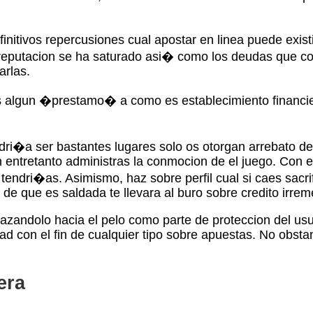
itivos repercusiones cual apostar en linea puede existir 
eputacion se ha saturado asi� como los deudas que con
arlas.
s algun �prestamo� a como es establecimiento financier
i�a ser bastantes lugares solo os otorgan arrebato dent
entretanto administras la conmocion de el juego. Con e
 tendri�as. Asimismo, haz sobre perfil cual si caes sacri
o de que es saldada te llevara al buro sobre credito irre
lazandolo hacia el pelo como parte de proteccion del u
lidad con el fin de cualquier tipo sobre apuestas. No obs
era