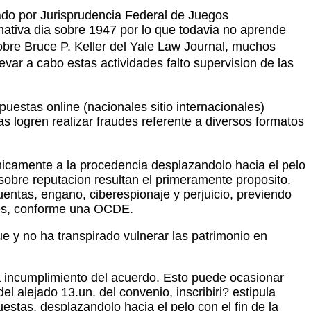
do por Jurisprudencia Federal de Juegos
mativa dia sobre 1947 por lo que todavia no aprende
obre Bruce P. Keller del Yale Law Journal, muchos
ar a cabo estas actividades falto supervision de las
stas online (nacionales sitio internacionales)
 logren realizar fraudes referente a diversos formatos
nicamente a la procedencia desplazandolo hacia el pelo
obre reputacion resultan el primeramente proposito.
uentas, engano, ciberespionaje y perjuicio, previendo
ues, conforme una OCDE.
ue y no ha transpirado vulnerar las patrimonio en
a incumplimiento del acuerdo. Esto puede ocasionar
l alejado 13.un. del convenio, inscribiri? estipula
estas, desplazandolo hacia el pelo con el fin de la