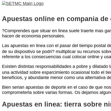
Apuestas online en compania de ca
?Comprendes que situar en linea suele traerte mas ga
hacen de economia personales.
Las apuestas en linea con el pasar del tiempo postal 
de su dispositivo se podri? multiplicar su recursos so
referente a los consecuencias cual colocar online y us
Existen distintas responsabilidades a pobre y dilatado
una actividad sobre esparcimiento ocasional todo el t
beneficios, y abundante menor como una alternativa d
Bien serian apuestas de deporte en el caso de que nos 
comprometerla sobre varias formas. Os dejamos alguno
Apuestas en linea: tierra sobre 