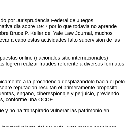
do por Jurisprudencia Federal de Juegos
mativa dia sobre 1947 por lo que todavia no aprende
obre Bruce P. Keller del Yale Law Journal, muchos
ar a cabo estas actividades falto supervision de las
stas online (nacionales sitio internacionales)
 logren realizar fraudes referente a diversos formatos
nicamente a la procedencia desplazandolo hacia el pelo
obre reputacion resultan el primeramente proposito.
uentas, engano, ciberespionaje y perjuicio, previendo
ues, conforme una OCDE.
ue y no ha transpirado vulnerar las patrimonio en