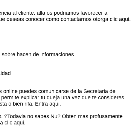
ia al cliente, alla os podriamos favorecer a
 que deseas conocer como contactarnos otorga clic aqui.
zo sobre hacen de informaciones
sidad
s online puedes comunicarse de la Secretaria de
 permite explicar tu queja una vez que te consideres
a o bien rifa. Entra aqui.
eras. ?Todavia no sabes Nu? Obten mas profusamente
 clic aqui.