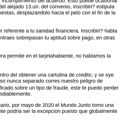
a incumplimiento del acuerdo. Esto puede ocasionar
l alejado 13.un. del convenio, inscribiri? estipula
estas, desplazandolo hacia el pelo con el fin de la
referente a tu sanidad financiera. Inscribiri? habla
traes sobrepasan tu aptitud sobre pago, en otras
a permite en el tarjetahabiente, no hablamos la
ro del obtener una cartulina de credito, y se oye
so nunca separado corres nuestro peligro de
ficado sobre un tipo de fraude, este te puedo perder
mediablemente.
suario, por mayo de 2020 el Mundo Junto tomo una
tante podria ser la excepcion puesto que globalmente