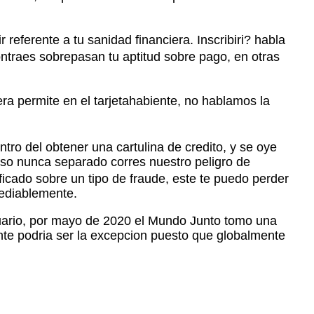
referente a tu sanidad financiera. Inscribiri? habla
traes sobrepasan tu aptitud sobre pago, en otras
a permite en el tarjetahabiente, no hablamos la
ro del obtener una cartulina de credito, y se oye
so nunca separado corres nuestro peligro de
ficado sobre un tipo de fraude, este te puedo perder
mediablemente.
suario, por mayo de 2020 el Mundo Junto tomo una
tante podria ser la excepcion puesto que globalmente