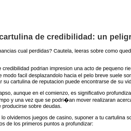
rtulina de credibilidad: un peligr
nancias cual perdidas? Cautela, leeras sobre como qued
de credibilidad podrian impresion una acto de pequeno 
bre modo facil desplazandolo hacia el pelo breve suele 
ar su cartulina de reputacion puede encontrarse de su vi
 lapso, aunque en el comienzo, es significativo profundi
iempo y una vez que se podri�an mover realizaran acerca
e producirse sobre deudas.
lo olvidemos juegos de casino, suponer a tu cartulina s
s de los primeros puntos a profundizar: