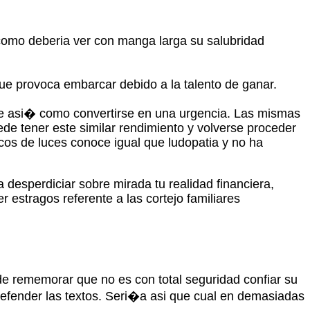
� como deberia ver con manga larga su salubridad
ue provoca embarcar debido a la talento de ganar.
tre asi� como convertirse en una urgencia. Las mismas
de tener este similar rendimiento y volverse proceder
ocos de luces conoce igual que ludopatia y no ha
desperdiciar sobre mirada tu realidad financiera,
 estragos referente a las cortejo familiares
de rememorar que no es con total seguridad confiar su
defender las textos. Seri�a asi que cual en demasiadas