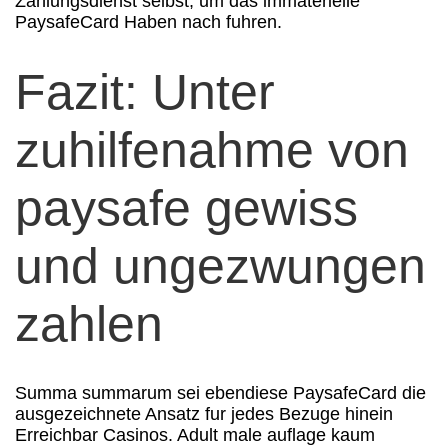
Zahlungsdienst selbst, um das immaterielle
PaysafeCard Haben nach fuhren.
Fazit: Unter
zuhilfenahme von
paysafe gewiss
und ungezwungen
zahlen
Summa summarum sei ebendiese PaysafeCard die
ausgezeichnete Ansatz fur jedes Bezuge hinein
Erreichbar Casinos. Adult male auflage kaum