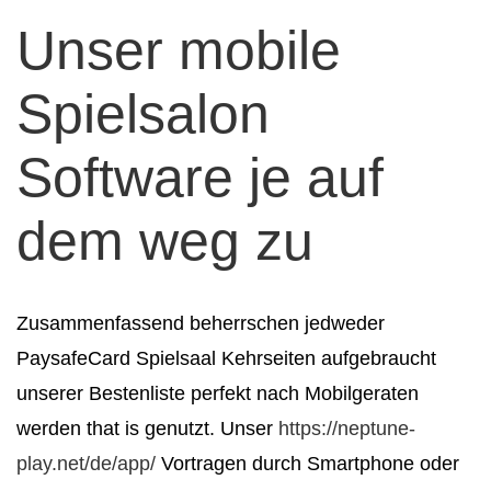
Unser mobile
Spielsalon
Software je auf
dem weg zu
Zusammenfassend beherrschen jedweder
PaysafeCard Spielsaal Kehrseiten aufgebraucht
unserer Bestenliste perfekt nach Mobilgeraten
werden that is genutzt. Unser
https://neptune-
play.net/de/app/
Vortragen durch Smartphone oder