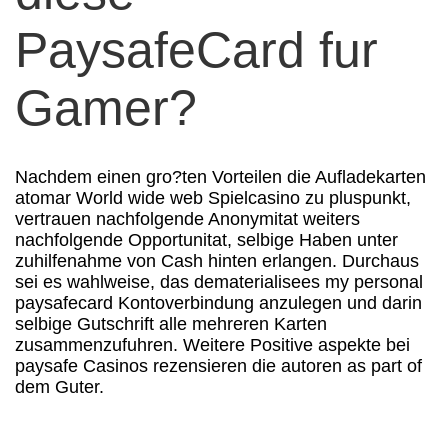
PaysafeCard fur
Gamer?
Nachdem einen gro?ten Vorteilen die Aufladekarten
atomar World wide web Spielcasino zu pluspunkt,
vertrauen nachfolgende Anonymitat weiters
nachfolgende Opportunitat, selbige Haben unter
zuhilfenahme von Cash hinten erlangen. Durchaus
sei es wahlweise, das dematerialisees my personal
paysafecard Kontoverbindung anzulegen und darin
selbige Gutschrift alle mehreren Karten
zusammenzufuhren. Weitere Positive aspekte bei
paysafe Casinos rezensieren die autoren as part of
dem Guter.