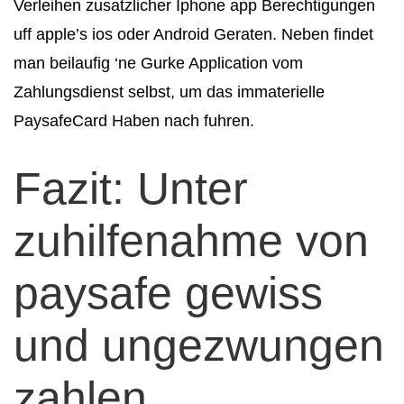
Verleihen zusatzlicher Iphone app Berechtigungen
uff apple’s ios oder Android Geraten. Neben findet
man beilaufig ‘ne Gurke Application vom
Zahlungsdienst selbst, um das immaterielle
PaysafeCard Haben nach fuhren.
Fazit: Unter
zuhilfenahme von
paysafe gewiss
und ungezwungen
zahlen