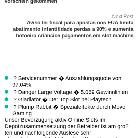
vorschein gekommen
Next Post
Aviso lei fiscal para apostas nos EUA limita
abatimento infantilidade perdas a 90% e aumenta
botoeira criancice pagamentos em slot machine
? Servicenummer � Auszahlungsquote von
97,04%
? Danger Large Voltage � 5.069 Gewinnlinien
? Gladiator � Der Top Slot bei Playtech
? Plump Rabbit � Spezialeffekte durch Move
Gaming
Unser Bevorzugung aktiv Online Slots im
Depotzusammensetzung der Betreiber ist am gro?
ten und nachfolgende Auslese sehr