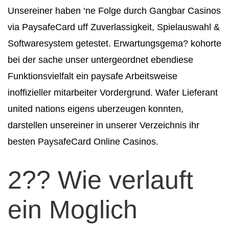
Unsereiner haben ‘ne Folge durch Gangbar Casinos
via PaysafeCard uff Zuverlassigkeit, Spielauswahl &
Softwaresystem getestet. Erwartungsgema? kohorte
bei der sache unser untergeordnet ebendiese
Funktionsvielfalt ein paysafe Arbeitsweise
inoffizieller mitarbeiter Vordergrund. Wafer Lieferant
united nations eigens uberzeugen konnten,
darstellen unsereiner in unserer Verzeichnis ihr
besten PaysafeCard Online Casinos.
2?? Wie verlauft
ein Moglich