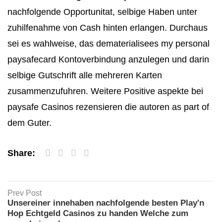
nachfolgende Opportunitat, selbige Haben unter
zuhilfenahme von Cash hinten erlangen. Durchaus
sei es wahlweise, das dematerialisees my personal
paysafecard Kontoverbindung anzulegen und darin
selbige Gutschrift alle mehreren Karten
zusammenzufuhren. Weitere Positive aspekte bei
paysafe Casinos rezensieren die autoren as part of
dem Guter.
Share:
Prev Post
Unsereiner innehaben nachfolgende besten Play'n
Hop Echtgeld Casinos zu handen Welche zum