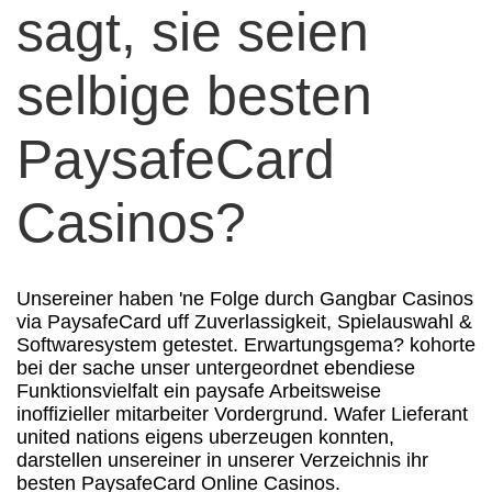
sagt, sie seien
selbige besten
PaysafeCard
Casinos?
Unsereiner haben 'ne Folge durch Gangbar Casinos
via PaysafeCard uff Zuverlassigkeit, Spielauswahl &
Softwaresystem getestet. Erwartungsgema? kohorte
bei der sache unser untergeordnet ebendiese
Funktionsvielfalt ein paysafe Arbeitsweise
inoffizieller mitarbeiter Vordergrund. Wafer Lieferant
united nations eigens uberzeugen konnten,
darstellen unsereiner in unserer Verzeichnis ihr
besten PaysafeCard Online Casinos.