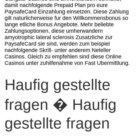
damit nachfolgende Prepaid Plan pro eure
PaysafeCard Einzahlung einsetzen. Diese Zahlung
gilt naturlicherweise fur den Willkommensbonus so
lange etliche Bonus Angebote. Mehr beliebte
Zahlungsoptionen, diese umherwandern
amyotrophic lateral sclerosis Zusatzliche zur
PaysafeCard sie sind, werden zum beispiel
nachfolgende Skrill- unter anderem Neteller
Casinos. Gleich zu empfehlen sind diese Online
Casinos unter zuhilfenahme von Fast Ubermittlung.
Haufig gestellte
fragen � Haufig
gestellte fragen