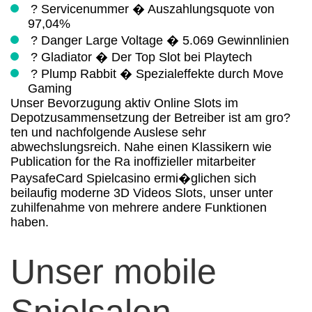
? Servicenummer � Auszahlungsquote von
97,04%
? Danger Large Voltage � 5.069 Gewinnlinien
? Gladiator � Der Top Slot bei Playtech
? Plump Rabbit � Spezialeffekte durch Move
Gaming
Unser Bevorzugung aktiv Online Slots im
Depotzusammensetzung der Betreiber ist am gro?
ten und nachfolgende Auslese sehr
abwechslungsreich. Nahe einen Klassikern wie
Publication for the Ra inoffizieller mitarbeiter
PaysafeCard Spielcasino ermi�glichen sich
beilaufig moderne 3D Videos Slots, unser unter
zuhilfenahme von mehrere andere Funktionen
haben.
Unser mobile
Spielsalon