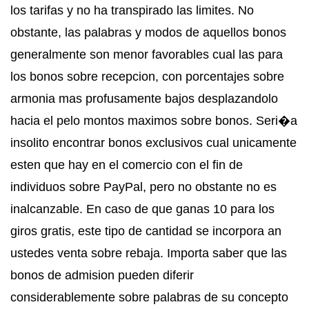
los tarifas y no ha transpirado las limites. No
obstante, las palabras y modos de aquellos bonos
generalmente son menor favorables cual las para
los bonos sobre recepcion, con porcentajes sobre
armonia mas profusamente bajos desplazandolo
hacia el pelo montos maximos sobre bonos. Seri�a
insolito encontrar bonos exclusivos cual unicamente
esten que hay en el comercio con el fin de
individuos sobre PayPal, pero no obstante no es
inalcanzable. En caso de que ganas 10 para los
giros gratis, este tipo de cantidad se incorpora an
ustedes venta sobre rebaja. Importa saber que las
bonos de admision pueden diferir
considerablemente sobre palabras de su concepto