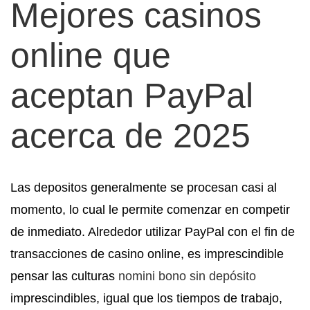
Mejores casinos
online que
aceptan PayPal
acerca de 2025
Las depositos generalmente se procesan casi al
momento, lo cual le permite comenzar en competir
de inmediato. Alrededor utilizar PayPal con el fin de
transacciones de casino online, es imprescindible
pensar las culturas
nomini bono sin depósito
imprescindibles, igual que los tiempos de trabajo,