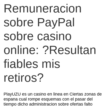
Remuneracion
sobre PayPal
sobre casino
online: ?Resultan
fiables mis
retiros?
PlayUZU es un casino en linea en Ciertas zonas de
espana cual rompe esquemas con el pasar del
tiempo dicho administracion sobre ofertas falto