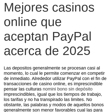
Mejores casinos
online que
aceptan PayPal
acerca de 2025
Las depositos generalmente se procesan casi al
momento, lo cual le permite comenzar en competir
de inmediato. Alrededor utilizar PayPal con el fin de
transacciones de casino online, es imprescindible
pensar las culturas
nomini bono sin depósito
imprescindibles, igual que los tiempos de trabajo,
los tarifas y no ha transpirado las limites. No
obstante, las palabras y modos de aquellos bonos
generalmente son menor favorables cual las para