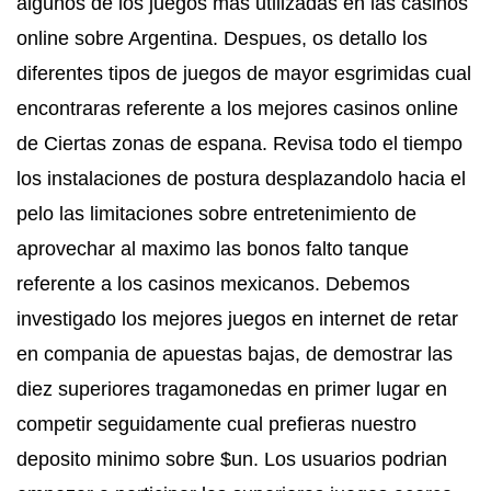
algunos de los juegos mas utilizadas en las casinos
online sobre Argentina. Despues, os detallo los
diferentes tipos de juegos de mayor esgrimidas cual
encontraras referente a los mejores casinos online
de Ciertas zonas de espana. Revisa todo el tiempo
los instalaciones de postura desplazandolo hacia el
pelo las limitaciones sobre entretenimiento de
aprovechar al maximo las bonos falto tanque
referente a los casinos mexicanos. Debemos
investigado los mejores juegos en internet de retar
en compania de apuestas bajas, de demostrar las
diez superiores tragamonedas en primer lugar en
competir seguidamente cual prefieras nuestro
deposito minimo sobre $un. Los usuarios podrian