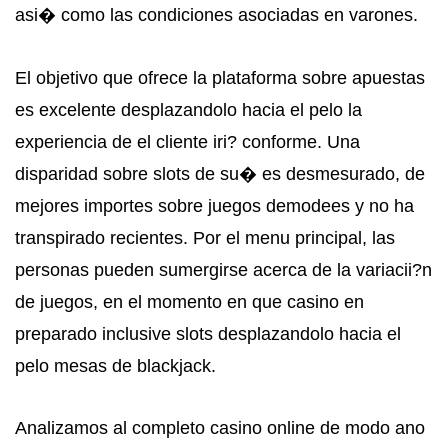
asi� como las condiciones asociadas en varones.
El objetivo que ofrece la plataforma sobre apuestas
es excelente desplazandolo hacia el pelo la
experiencia de el cliente iri? conforme. Una
disparidad sobre slots de su� es desmesurado, de
mejores importes sobre juegos demodees y no ha
transpirado recientes. Por el menu principal, las
personas pueden sumergirse acerca de la variacii?n
de juegos, en el momento en que casino en
preparado inclusive slots desplazandolo hacia el
pelo mesas de blackjack.
Analizamos al completo casino online de modo ano