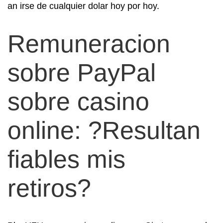
an irse de cualquier dolar hoy por hoy.
Remuneracion
sobre PayPal
sobre casino
online: ?Resultan
fiables mis
retiros?