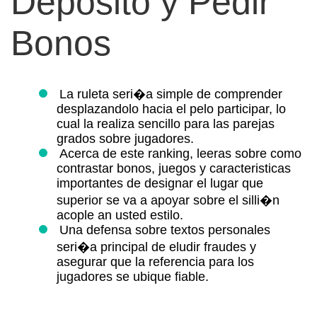
Deposito y Pedir
Bonos
La ruleta seri�a simple de comprender
desplazandolo hacia el pelo participar, lo
cual la realiza sencillo para las parejas
grados sobre jugadores.
Acerca de este ranking, leeras sobre como
contrastar bonos, juegos y caracteristicas
importantes de designar el lugar que
superior se va a apoyar sobre el silli�n
acople an usted estilo.
Una defensa sobre textos personales
seri�a principal de eludir fraudes y
asegurar que la referencia para los
jugadores se ubique fiable.