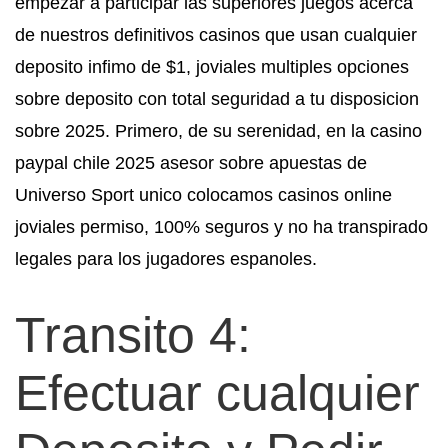
empezar a participar las superiores juegos acerca
de nuestros definitivos casinos que usan cualquier
deposito infimo de $1, joviales multiples opciones
sobre deposito con total seguridad a tu disposicion
sobre 2025. Primero, de su serenidad, en la casino
paypal chile 2025 asesor sobre apuestas de
Universo Sport unico colocamos casinos online
joviales permiso, 100% seguros y no ha transpirado
legales para los jugadores espanoles.
Transito 4:
Efectuar cualquier