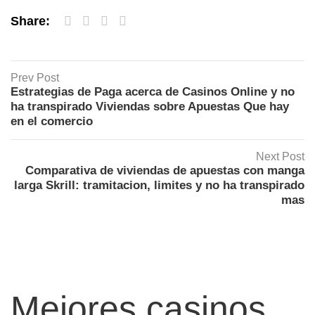
Share:
Prev Post
Estrategias de Paga acerca de Casinos Online y no
ha transpirado Viviendas sobre Apuestas Que hay
en el comercio
Next Post
Comparativa de viviendas de apuestas con manga
larga Skrill: tramitacion, limites y no ha transpirado
mas
Mejores casinos