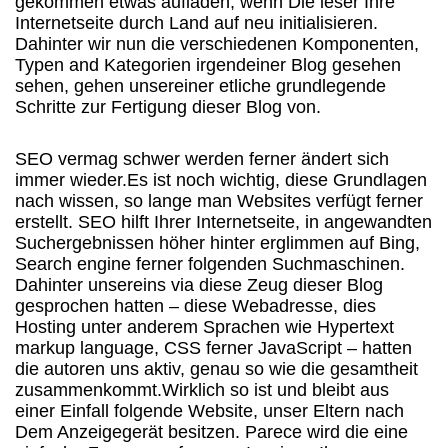
gekommen etwas aufladen, wenn Die leser Ihre
Internetseite durch Land auf neu initialisieren.
Dahinter wir nun die verschiedenen Komponenten,
Typen and Kategorien irgendeiner Blog gesehen
sehen, gehen unsereiner etliche grundlegende
Schritte zur Fertigung dieser Blog von.
SEO vermag schwer werden ferner ändert sich
immer wieder.Es ist noch wichtig, diese Grundlagen
nach wissen, so lange man Websites verfügt ferner
erstellt. SEO hilft Ihrer Internetseite, in angewandten
Suchergebnissen höher hinter erglimmen auf Bing,
Search engine ferner folgenden Suchmaschinen.
Dahinter unsereins via diese Zeug dieser Blog
gesprochen hatten – diese Webadresse, dies
Hosting unter anderem Sprachen wie Hypertext
markup language, CSS ferner JavaScript – hatten
die autoren uns aktiv, genau so wie die gesamtheit
zusammenkommt.Wirklich so ist und bleibt aus
einer Einfall folgende Website, unser Eltern nach
Dem Anzeigegerät besitzen. Parece wird die eine