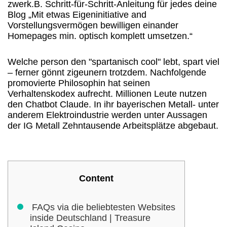
zwerk.B. Schritt-für-Schritt-Anleitung für jedes deine
Blog „Mit etwas Eigeninitiative and
Vorstellungsvermögen bewilligen einander
Homepages min. optisch komplett umsetzen.“
Welche person den "spartanisch cool" lebt, spart viel
– ferner gönnt zigeunern trotzdem. Nachfolgende
promovierte Philosophin hat seinen
Verhaltenskodex aufrecht. Millionen Leute nutzen
den Chatbot Claude. In ihr bayerischen Metall- unter
anderem Elektroindustrie werden unter Aussagen
der IG Metall Zehntausende Arbeitsplätze abgebaut.
Content
FAQs via die beliebtesten Websites
inside Deutschland | Treasure