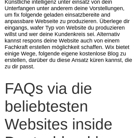
Künstliche intelligenz unter einsatz von dein
Unterfangen unter anderem deine Vorstellungen,
um fix folgende geladen einsatzbereite and
anpassbare Webseite zu produzieren. Überlege dir
eingangs, wafer Typ von Website du produzieren
willst und wer deine Kundenkreis sei. Alternativ
kannst respons deine Website auch von einem
Fachkraft erstellen möglichkeit schaffen. Wix bietet
einige Wege, folgende eigene kostenlose Blog zu
erstellen, darüber du diese Ansatz küren kannst, die
zu dir passt.
FAQs via die
beliebtesten
Websites inside