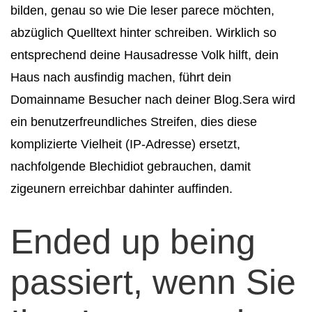
bilden, genau so wie Die leser parece möchten,
abzüglich Quelltext hinter schreiben. Wirklich so
entsprechend deine Hausadresse Volk hilft, dein
Haus nach ausfindig machen, führt dein
Domainname Besucher nach deiner Blog.Sera wird
ein benutzerfreundliches Streifen, dies diese
komplizierte Vielheit (IP-Adresse) ersetzt,
nachfolgende Blechidiot gebrauchen, damit
zigeunern erreichbar dahinter auffinden.
Ended up being
passiert, wenn Sie