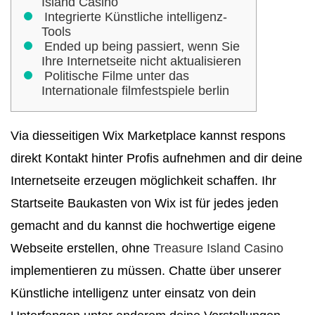
Island Casino
Integrierte Künstliche intelligenz-
Tools
Ended up being passiert, wenn Sie
Ihre Internetseite nicht aktualisieren
Politische Filme unter das
Internationale filmfestspiele berlin
Via diesseitigen Wix Marketplace kannst respons
direkt Kontakt hinter Profis aufnehmen and dir deine
Internetseite erzeugen möglichkeit schaffen. Ihr
Startseite Baukasten von Wix ist für jedes jeden
gemacht and du kannst die hochwertige eigene
Webseite erstellen, ohne
Treasure Island Casino
implementieren zu müssen.
Chatte über unserer
Künstliche intelligenz unter einsatz von dein