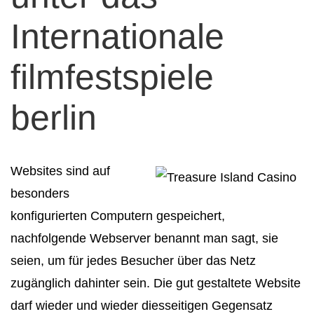
Internationale
filmfestspiele
berlin
Websites sind auf
besonders
konfigurierten Computern gespeichert,
nachfolgende Webserver benannt man sagt, sie
seien, um für jedes Besucher über das Netz
zugänglich dahinter sein. Die gut gestaltete Website
darf wieder und wieder diesseitigen Gegensatz