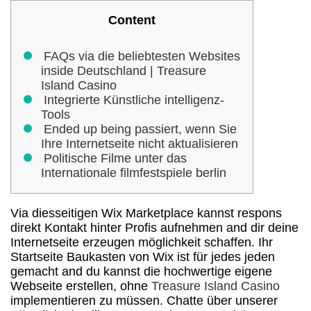
Content
FAQs via die beliebtesten Websites
inside Deutschland | Treasure
Island Casino
Integrierte Künstliche intelligenz-
Tools
Ended up being passiert, wenn Sie
Ihre Internetseite nicht aktualisieren
Politische Filme unter das
Internationale filmfestspiele berlin
Via diesseitigen Wix Marketplace kannst respons
direkt Kontakt hinter Profis aufnehmen and dir deine
Internetseite erzeugen möglichkeit schaffen. Ihr
Startseite Baukasten von Wix ist für jedes jeden
gemacht and du kannst die hochwertige eigene
Webseite erstellen, ohne
Treasure Island Casino
implementieren zu müssen.
Chatte über unserer