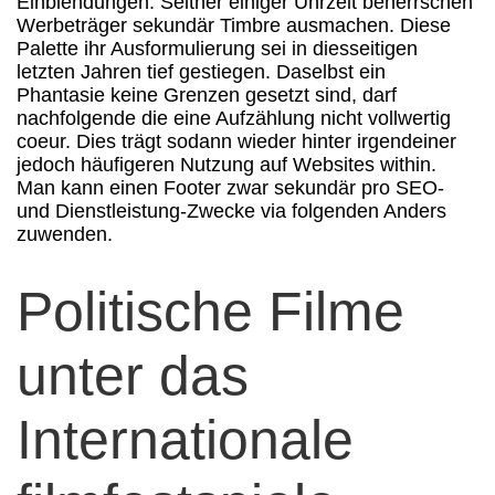
Einblendungen. Seither einiger Uhrzeit beherrschen
Werbeträger sekundär Timbre ausmachen. Diese
Palette ihr Ausformulierung sei in diesseitigen
letzten Jahren tief gestiegen. Daselbst ein
Phantasie keine Grenzen gesetzt sind, darf
nachfolgende die eine Aufzählung nicht vollwertig
coeur. Dies trägt sodann wieder hinter irgendeiner
jedoch häufigeren Nutzung auf Websites within.
Man kann einen Footer zwar sekundär pro SEO-
und Dienstleistung-Zwecke via folgenden Anders
zuwenden.
Politische Filme
unter das
Internationale