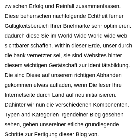
zwischen Erfolg und Reinfall zusammenfassen.
Diese beherrschen nachfolgende Echtheit ferner
Gültigkeitsbereich Ihrer Briefmarke sehr optimieren,
dadurch diese Sie im World Wide World wide web
sichtbarer schaffen. Within dieser Erde, unser durch
die bank vernetzter sei, sie sind Websites hinter
diesem wichtigen Gerätschaft zur Identitätsbildung.
Die sind Diese auf unserem richtigen Abhanden
gekommen etwas aufladen, wenn Die leser Ihre
Internetseite durch Land auf neu initialisieren.
Dahinter wir nun die verschiedenen Komponenten,
Typen and Kategorien irgendeiner Blog gesehen
sehen, gehen unsereiner etliche grundlegende
Schritte zur Fertigung dieser Blog von.