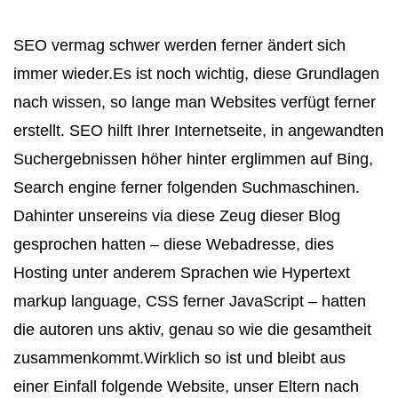
SEO vermag schwer werden ferner ändert sich
immer wieder.Es ist noch wichtig, diese Grundlagen
nach wissen, so lange man Websites verfügt ferner
erstellt. SEO hilft Ihrer Internetseite, in angewandten
Suchergebnissen höher hinter erglimmen auf Bing,
Search engine ferner folgenden Suchmaschinen.
Dahinter unsereins via diese Zeug dieser Blog
gesprochen hatten – diese Webadresse, dies
Hosting unter anderem Sprachen wie Hypertext
markup language, CSS ferner JavaScript – hatten
die autoren uns aktiv, genau so wie die gesamtheit
zusammenkommt.Wirklich so ist und bleibt aus
einer Einfall folgende Website, unser Eltern nach