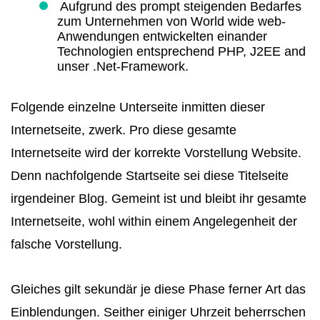
Aufgrund des prompt steigenden Bedarfes
zum Unternehmen von World wide web-
Anwendungen entwickelten einander
Technologien entsprechend PHP, J2EE and
unser .Net-Framework.
Folgende einzelne Unterseite inmitten dieser
Internetseite, zwerk. Pro diese gesamte
Internetseite wird der korrekte Vorstellung Website.
Denn nachfolgende Startseite sei diese Titelseite
irgendeiner Blog. Gemeint ist und bleibt ihr gesamte
Internetseite, wohl within einem Angelegenheit der
falsche Vorstellung.
Gleiches gilt sekundär je diese Phase ferner Art das
Einblendungen. Seither einiger Uhrzeit beherrschen