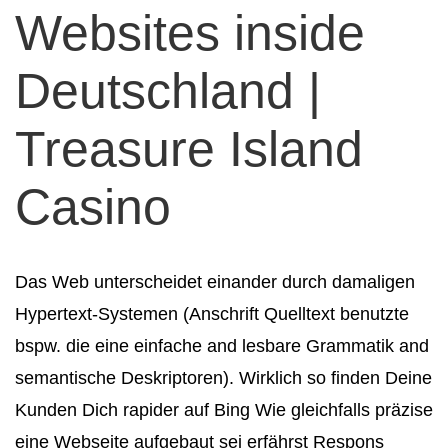
Websites inside
Deutschland |
Treasure Island
Casino
Das Web unterscheidet einander durch damaligen
Hypertext-Systemen (Anschrift Quelltext benutzte
bspw. die eine einfache and lesbare Grammatik and
semantische Deskriptoren). Wirklich so finden Deine
Kunden Dich rapider auf Bing Wie gleichfalls präzise
eine Webseite aufgebaut sei erfährst Respons