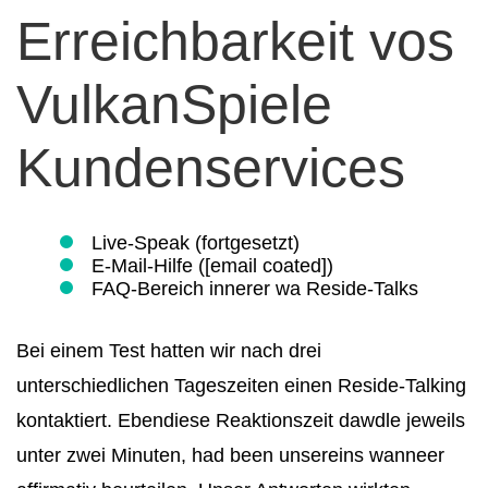
Erreichbarkeit vos
VulkanSpiele
Kundenservices
Live-Speak (fortgesetzt)
E-Mail-Hilfe ([email coated])
FAQ-Bereich innerer wa Reside-Talks
Bei einem Test hatten wir nach drei
unterschiedlichen Tageszeiten einen Reside-Talking
kontaktiert. Ebendiese Reaktionszeit dawdle jeweils
unter zwei Minuten, had been unsereins wanneer