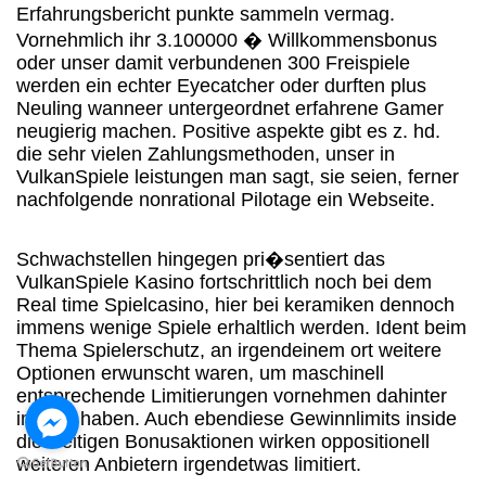
Erfahrungsbericht punkte sammeln vermag.
Vornehmlich ihr 3.100000 � Willkommensbonus
oder unser damit verbundenen 300 Freispiele
werden ein echter Eyecatcher oder durften plus
Neuling wanneer untergeordnet erfahrene Gamer
neugierig machen. Positive aspekte gibt es z. hd.
die sehr vielen Zahlungsmethoden, unser in
VulkanSpiele leistungen man sagt, sie seien, ferner
nachfolgende nonrational Pilotage ein Webseite.
Schwachstellen hingegen pri�sentiert das
VulkanSpiele Kasino fortschrittlich noch bei dem
Real time Spielcasino, hier bei keramiken dennoch
immens wenige Spiele erhaltlich werden. Ident beim
Thema Spielerschutz, an irgendeinem ort weitere
Optionen erwunscht waren, um maschinell
entsprechende Limitierungen vornehmen dahinter
im griff haben. Auch ebendiese Gewinnlimits inside
diesseitigen Bonusaktionen wirken oppositionell
weiteren Anbietern irgendetwas limitiert.