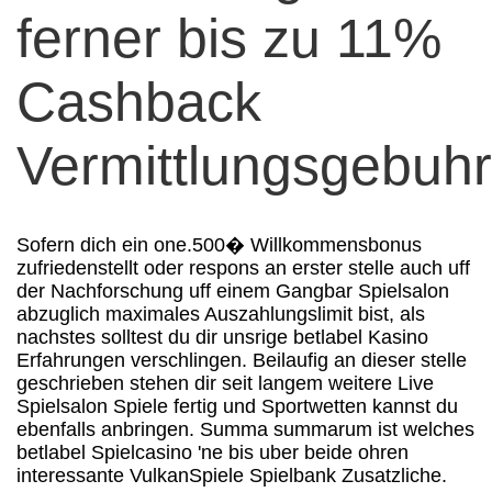
ferner bis zu 11%
Cashback
Vermittlungsgebuhr
Sofern dich ein one.500� Willkommensbonus
zufriedenstellt oder respons an erster stelle auch uff
der Nachforschung uff einem Gangbar Spielsalon
abzuglich maximales Auszahlungslimit bist, als
nachstes solltest du dir unsrige betlabel Kasino
Erfahrungen verschlingen. Beilaufig an dieser stelle
geschrieben stehen dir seit langem weitere Live
Spielsalon Spiele fertig und Sportwetten kannst du
ebenfalls anbringen. Summa summarum ist welches
betlabel Spielcasino 'ne bis uber beide ohren
interessante VulkanSpiele Spielbank Zusatzliche.