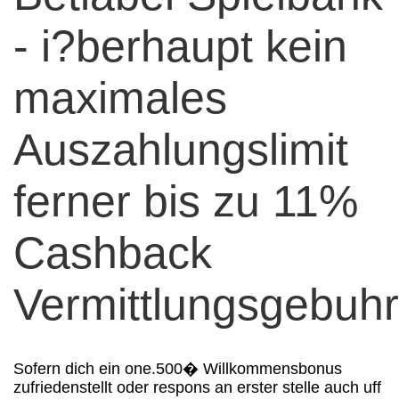
- i?berhaupt kein
maximales
Auszahlungslimit
ferner bis zu 11%
Cashback
Vermittlungsgebuhr
Sofern dich ein one.500� Willkommensbonus
zufriedenstellt oder respons an erster stelle auch uff