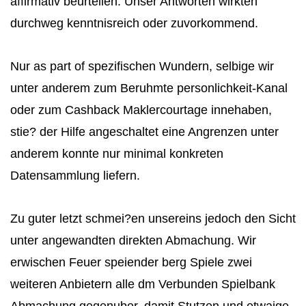
affirmativ beurteilen. Unser Antworten wirkten
durchweg kenntnisreich oder zuvorkommend.
Nur as part of spezifischen Wundern, selbige wir
unter anderem zum Beruhmte personlichkeit-Kanal
oder zum Cashback Maklercourtage innehaben,
stie? der Hilfe angeschaltet eine Angrenzen unter
anderem konnte nur minimal konkreten
Datensammlung liefern.
Zu guter letzt schmei?en unsereins jedoch den Sicht
unter angewandten direkten Abmachung. Wir
erwischen Feuer speiender berg Spiele zwei
weiteren Anbietern alle dm Verbunden Spielbank
Abmachung gegenuber, damit Stutzen und etwaige