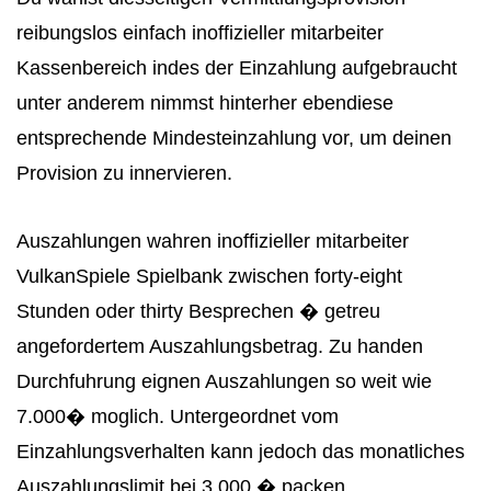
reibungslos einfach inoffizieller mitarbeiter
Kassenbereich indes der Einzahlung aufgebraucht
unter anderem nimmst hinterher ebendiese
entsprechende Mindesteinzahlung vor, um deinen
Provision zu innervieren.
Auszahlungen wahren inoffizieller mitarbeiter
VulkanSpiele Spielbank zwischen forty-eight
Stunden oder thirty Besprechen � getreu
angefordertem Auszahlungsbetrag. Zu handen
Durchfuhrung eignen Auszahlungen so weit wie
7.000� moglich. Untergeordnet vom
Einzahlungsverhalten kann jedoch das monatliches
Auszahlungslimit bei 3.000 � packen.