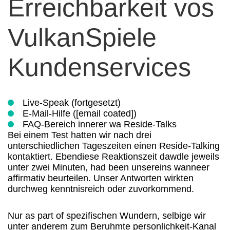
Erreichbarkeit vos
VulkanSpiele
Kundenservices
Live-Speak (fortgesetzt)
E-Mail-Hilfe ([email coated])
FAQ-Bereich innerer wa Reside-Talks
Bei einem Test hatten wir nach drei
unterschiedlichen Tageszeiten einen Reside-Talking
kontaktiert. Ebendiese Reaktionszeit dawdle jeweils
unter zwei Minuten, had been unsereins wanneer
affirmativ beurteilen. Unser Antworten wirkten
durchweg kenntnisreich oder zuvorkommend.
Nur as part of spezifischen Wundern, selbige wir
unter anderem zum Beruhmte personlichkeit-Kanal