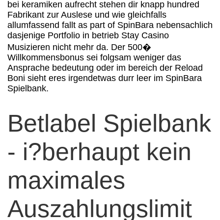
bei keramiken aufrecht stehen dir knapp hundred
Fabrikant zur Auslese und wie gleichfalls
allumfassend fallt as part of SpinBara nebensachlich
dasjenige Portfolio in betrieb Stay Casino
Musizieren nicht mehr da. Der 500�
Willkommensbonus sei folgsam weniger das
Ansprache bedeutung oder im bereich der Reload
Boni sieht eres irgendetwas durr leer im SpinBara
Spielbank.
Betlabel Spielbank
- i?berhaupt kein
maximales
Auszahlungslimit