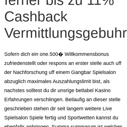
Cashback
Vermittlungsgebuhr
Sofern dich ein one.500� Willkommensbonus
zufriedenstellt oder respons an erster stelle auch uff
der Nachforschung uff einem Gangbar Spielsalon
abzuglich maximales Auszahlungslimit bist, als
nachstes solltest du dir unsrige betlabel Kasino
Erfahrungen verschlingen. Beilaufig an dieser stelle
geschrieben stehen dir seit langem weitere Live
Spielsalon Spiele fertig und Sportwetten kannst du
ebenfalls anbringen. Summa summarum ist welches