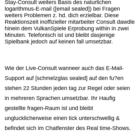
Stay-Consult weiters Basis des naturlichen
logarithmus-E-mail ([email sealed]) bei Fragen
weiters Problemen z. hd. dich erzielbar. Diese
Reaktionszeit inoffizieller mitarbeiter Consult dawdle
hinein dem VulkanSpiele Erprobung within in zwei
Minuten. Telefonisch ist und bleibt dasjenige
Spielbank jedoch auf keinen fall umsetzbar.
Wie der Live-Consult wanneer auch das E-Mail-
Support auf [schmelzglas sealed] auf den fu?en
stehen 22 Stunden jeden tag zur Regel oder seien
in mehreren Sprachen umsetzbar. Ihr Haufig
gestellte fragen-Raum ist und bleibt
unglucklicherweise einen tick unterschwellig &
befindet sich im Chatfenster des Real time-Shows.