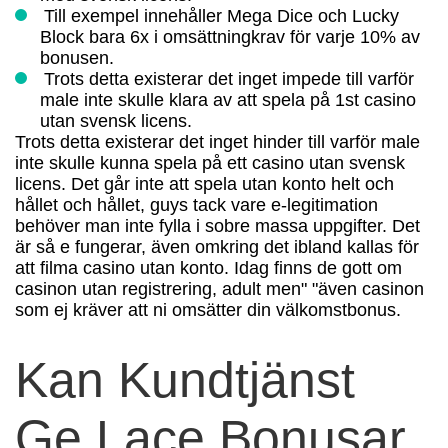
Till exempel innehåller Mega Dice och Lucky
Block bara 6x i omsättningkrav för varje 10% av
bonusen.
Trots detta existerar det inget impede till varför
male inte skulle klara av att spela på 1st casino
utan svensk licens.
Trots detta existerar det inget hinder till varför male
inte skulle kunna spela på ett casino utan svensk
licens. Det går inte att spela utan konto helt och
hållet och hållet, guys tack vare e-legitimation
behöver man inte fylla i sobre massa uppgifter. Det
är så e fungerar, även omkring det ibland kallas för
att filma casino utan konto. Idag finns de gott om
casinon utan registrering, adult men" "även casinon
som ej kräver att ni omsätter din välkomstbonus.
Kan Kundtjänst
Ge Lace Bonusar