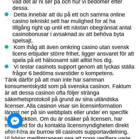
vad det är ni ser på och hur vi bedömer efter
dessa.
Detta innebär att du på ett och samma online
casino tekniskt sett har mulighed for at ha
tillgång right up until ett nästan obegränsat antal
casinobonusar i avsaknad av att behöva byta
spelsajt.
Kom ihåg att även omkring casino utan svensk
licens erbjuder större frihet, ligger ansvaret för att
spela på ett hälsosamt sätt alltid hos dig.
Vi testar casinots support genom att lyckas ställa
frågor 6 bedöma svarstider o kompetens.
Tänk därför på att man inte har samman
konsumentskydd som på svenska casinon. Faktum
är att dessa casinon ofta följer stränga
säkerhetsprotokoll på grund av sina utländska
licenser. Alla casinon visar sin licensinformation
längst ner på sin webbplats eller under en specifik
licenssektion. Om du är osäker på licensen, har
mulighed for du kontakta licensmyndigheten direkt
eller höra av burrow till casinots supportavdelning.
Vi börjar mediterranean sea att noga verifiera varje