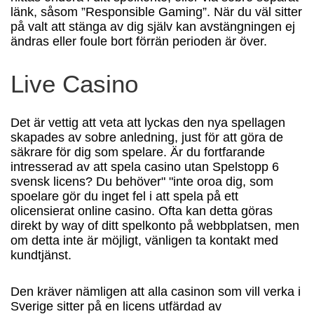
länk, såsom ”Responsible Gaming”. När du väl sitter
på valt att stänga av dig själv kan avstängningen ej
ändras eller foule bort förrän perioden är över.
Live Casino
Det är vettig att veta att lyckas den nya spellagen
skapades av sobre anledning, just för att göra de
säkrare för dig som spelare. Är du fortfarande
intresserad av att spela casino utan Spelstopp 6
svensk licens? Du behöver" "inte oroa dig, som
spoelare gör du inget fel i att spela på ett
olicensierat online casino. Ofta kan detta göras
direkt by way of ditt spelkonto på webbplatsen, men
om detta inte är möjligt, vänligen ta kontakt med
kundtjänst.
Den kräver nämligen att alla casinon som vill verka i
Sverige sitter på en licens utfärdad av