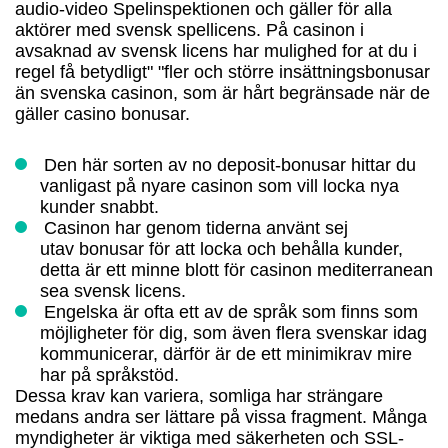
audio-video Spelinspektionen och gäller för alla
aktörer med svensk spellicens. På casinon i
avsaknad av svensk licens har mulighed for at du i
regel få betydligt" "fler och större insättningsbonusar
än svenska casinon, som är hårt begränsade när de
gäller casino bonusar.
Den här sorten av no deposit-bonusar hittar du
vanligast på nyare casinon som vill locka nya
kunder snabbt.
Casinon har genom tiderna använt sej
utav bonusar för att locka och behålla kunder,
detta är ett minne blott för casinon mediterranean
sea svensk licens.
Engelska är ofta ett av de språk som finns som
möjligheter för dig, som även flera svenskar idag
kommunicerar, därför är de ett minimikrav mire
har på språkstöd.
Dessa krav kan variera, somliga har strängare
medans andra ser lättare på vissa fragment. Många
myndigheter är viktiga med säkerheten och SSL-