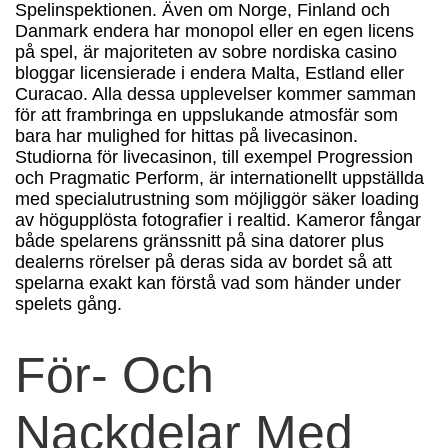
Spelinspektionen. Även om Norge, Finland och
Danmark endera har monopol eller en egen licens
på spel, är majoriteten av sobre nordiska casino
bloggar licensierade i endera Malta, Estland eller
Curacao. Alla dessa upplevelser kommer samman
för att frambringa en uppslukande atmosfär som
bara har mulighed for hittas på livecasinon.
Studiorna för livecasinon, till exempel Progression
och Pragmatic Perform, är internationellt uppställda
med specialutrustning som möjliggör säker loading
av högupplösta fotografier i realtid. Kameror fångar
både spelarens gränssnitt på sina datorer plus
dealerns rörelser på deras sida av bordet så att
spelarna exakt kan förstå vad som händer under
spelets gång.
För- Och
Nackdelar Med