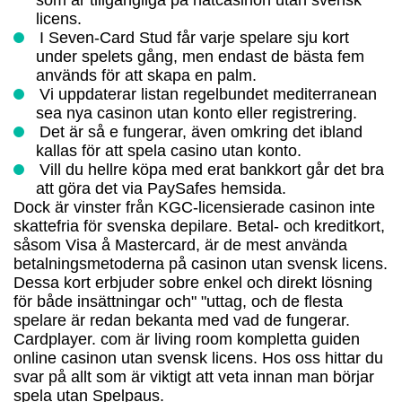
som är tillgängliga på nätcasinon utan svensk
licens.
I Seven-Card Stud får varje spelare sju kort
under spelets gång, men endast de bästa fem
används för att skapa en palm.
Vi uppdaterar listan regelbundet mediterranean
sea nya casinon utan konto eller registrering.
Det är så e fungerar, även omkring det ibland
kallas för att spela casino utan konto.
Vill du hellre köpa med erat bankkort går det bra
att göra det via PaySafes hemsida.
Dock är vinster från KGC-licensierade casinon inte
skattefria för svenska depilare. Betal- och kreditkort,
såsom Visa å Mastercard, är de mest använda
betalningsmetoderna på casinon utan svensk licens.
Dessa kort erbjuder sobre enkel och direkt lösning
för både insättningar och" "uttag, och de flesta
spelare är redan bekanta med vad de fungerar.
Cardplayer. com är living room kompletta guiden
online casinon utan svensk licens. Hos oss hittar du
svar på allt som är viktigt att veta innan man börjar
spela utan Spelpaus.