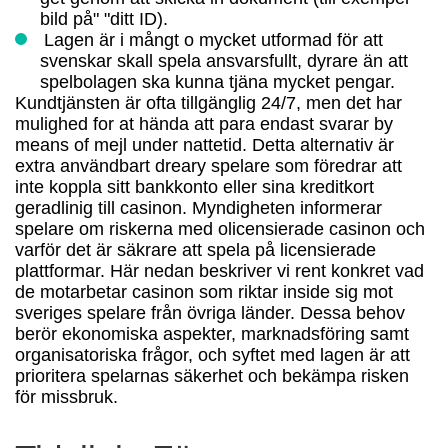
bild på" "ditt ID).
Lagen är i mångt o mycket utformad för att
svenskar skall spela ansvarsfullt, dyrare än att
spelbolagen ska kunna tjäna mycket pengar.
Kundtjänsten är ofta tillgänglig 24/7, men det har
mulighed for at hända att para endast svarar by
means of mejl under nattetid. Detta alternativ är
extra användbart dreary spelare som föredrar att
inte koppla sitt bankkonto eller sina kreditkort
geradlinig till casinon. Myndigheten informerar
spelare om riskerna med olicensierade casinon och
varför det är säkrare att spela på licensierade
plattformar. Här nedan beskriver vi rent konkret vad
de motarbetar casinon som riktar inside sig mot
sveriges spelare från övriga länder. Dessa behov
berör ekonomiska aspekter, marknadsföring samt
organisatoriska frågor, och syftet med lagen är att
prioritera spelarnas säkerhet och bekämpa risken
för missbruk.