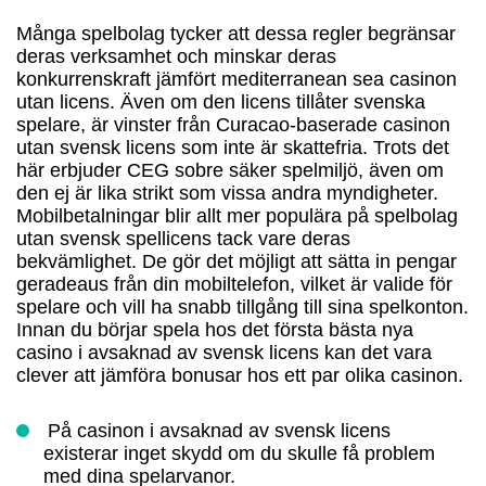
Många spelbolag tycker att dessa regler begränsar
deras verksamhet och minskar deras
konkurrenskraft jämfört mediterranean sea casinon
utan licens. Även om den licens tillåter svenska
spelare, är vinster från Curacao-baserade casinon
utan svensk licens som inte är skattefria. Trots det
här erbjuder CEG sobre säker spelmiljö, även om
den ej är lika strikt som vissa andra myndigheter.
Mobilbetalningar blir allt mer populära på spelbolag
utan svensk spellicens tack vare deras
bekvämlighet. De gör det möjligt att sätta in pengar
geradeaus från din mobiltelefon, vilket är valide för
spelare och vill ha snabb tillgång till sina spelkonton.
Innan du börjar spela hos det första bästa nya
casino i avsaknad av svensk licens kan det vara
clever att jämföra bonusar hos ett par olika casinon.
På casinon i avsaknad av svensk licens
existerar inget skydd om du skulle få problem
med dina spelarvanor.