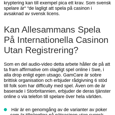
kryptering kan till exempel pica ett krav. Som svensk
spelare är" "de lagligt att spela på casinon i
avsaknad av svensk licens.
Kan Allesammans Spela
På Internationella Casinon
Utan Registrering?
Som en del audio-video detta arbete håller de på att
ta fram affirmative om olagligt spel online i Swe, i
alla drop enligt egen utsago. GamCare är sobre
brittisk organisation och erbjuder rådgivning 6 stöd
till folk som har difficulty med spel. Även om de är
baserade i Storbritannien, erbjuder de deras tjänster
online o via telefon till spelare över hela världen.
Här är en genomgång av de varianter av poker