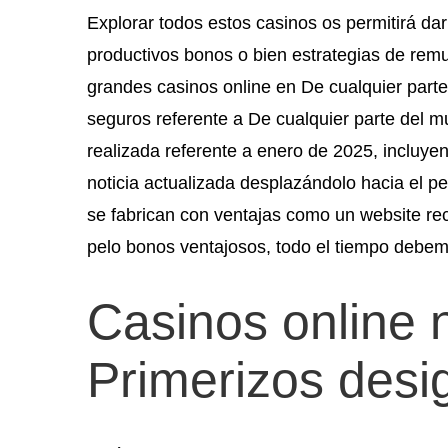
Explorar todos estos casinos os permitirá da
productivos bonos o bien estrategias de remun
grandes casinos online en De cualquier part
seguros referente a De cualquier parte del m
realizada referente a enero de 2025, incluye
noticia actualizada desplazándolo hacia el pe
se fabrican con ventajas como un website re
pelo bonos ventajosos, todo el tiempo debemo
Casinos online 
Primerizos desi