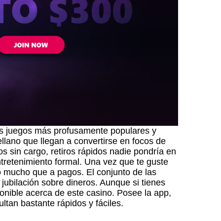
los juegos más profusamente populares y
llano que llegan a convertirse en focos de
os sin cargo, retiros rápidos nadie pondrí­a en
ntretenimiento formal. Una vez que te guste
lo mucho que a pagos. El conjunto de las
jubilación sobre dineros. Aunque si tienes
nible acerca de este casino. Posee la app,
ultan bastante rápidos y fáciles.