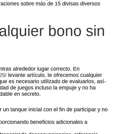
raciones sobre más de 15 divisas diversos
alquier bono sin
tras alrededor lugar correcto. En
25/
levante artículo, te ofrecemos cualquier
que es necesario utilizado de evaluarlos, así­
dad de juegos incluso la empuje y no ha
adable en secreto.
n tanque inicial con el fin de participar y no
orcionando beneficios adicionales a