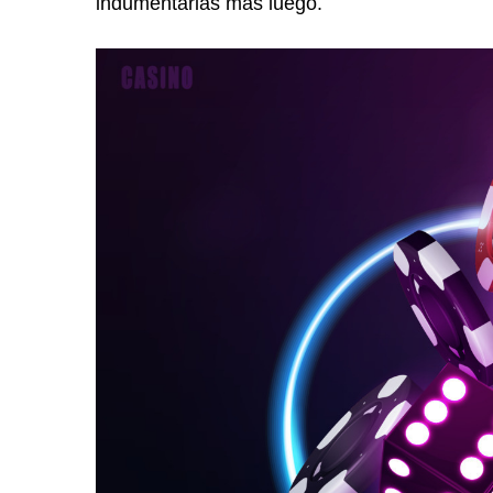
indumentarias más luego.