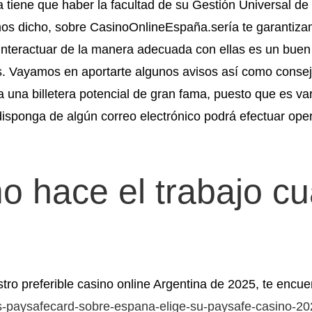
a tiene que haber la facultad de su Gestión Universal d
mos dicho, sobre CasinoOnlineEspaña.serí­a te garanti
teractuar de la manera adecuada con ellas es un buen 
os. Vayamos en aportarte algunos avisos así­ como consej
a una billetera potencial de gran fama, puesto que es v
isponga de algún correo electrónico podrá efectuar ope
 hace el trabajo cu
o preferible casino online Argentina de 2025, te encuen
s-paysafecard-sobre-espana-elige-su-paysafe-casino-20