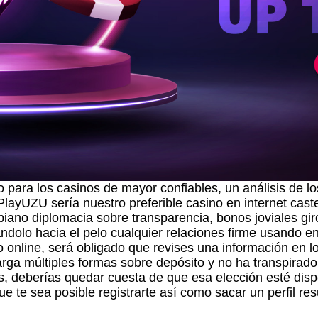
o para los casinos de mayor confiables, un análisis de 
ayUZU serí­a nuestro preferible casino en internet caste
arpiano diplomacia sobre transparencia, bonos joviales gir
ndolo hacia el pelo cualquier relaciones firme usando e
no online, será obligado que revises una información en 
rga múltiples formas sobre depósito y no ha transpirado 
 deberías quedar cuesta de que esa elección esté dispo
 te sea posible registrarte así­ como sacar un perfil res