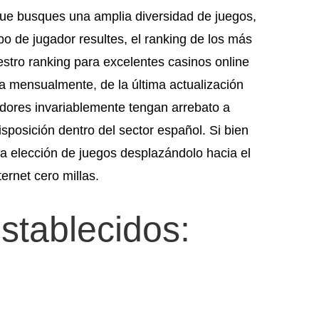
 que busques una amplia diversidad de juegos,
po de jugador resultes, el ranking de los más
stro ranking para excelentes casinos online
za mensualmente, de la última actualización
adores invariablemente tengan arrebato a
isposición dentro del sector español. Si bien
a elección de juegos desplazándolo hacia el
ernet cero millas.
stablecidos: