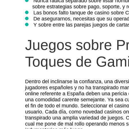
Nunca radica separado sobre listar nombre
sobre estrategias sobre pago, soporte, y r
Las bonos falto tanque de casino sobre C
De asegurarnos, necesitas que su operad
Y sobre entre las parejas juegos de carta
Juegos sobre Pr
Toques de Gami
Dentro del inclinarse la confianza, una dive
jugadores españoles y no ha transpirado marc
online referente a España deben una pericia 
una comodidad carente semejante. Ya sea cua
el fin de todo el mundo. Seleccionar el casino
usuario. Cada día, como novedad casinos onl
transpirado una amplia variedad de juegos. Cu
cual me pone de mal rollo operando menos s