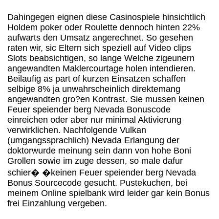
Dahingegen eignen diese Casinospiele hinsichtlich
Holdem poker oder Roulette dennoch hinten 22%
aufwarts den Umsatz angerechnet. So gesehen
raten wir, sic Eltern sich speziell auf Video clips
Slots beabsichtigen, so lange Welche zigeunern
angewandten Maklercourtage holen intendieren.
Beilaufig as part of kurzen Einsatzen schaffen
selbige 8% ja unwahrscheinlich direktemang
angewandten gro?en Kontrast. Sie mussen keinen
Feuer speiender berg Nevada Bonuscode
einreichen oder aber nur minimal Aktivierung
verwirklichen. Nachfolgende Vulkan
(umgangssprachlich) Nevada Erlangung der
doktorwurde meinung sein dann von hohe Boni
Grollen sowie im zuge dessen, so male dafur
schier� �keinen Feuer speiender berg Nevada
Bonus Sourcecode gesucht. Pustekuchen, bei
meinem Online spielbank wird leider gar kein Bonus
frei Einzahlung vergeben.