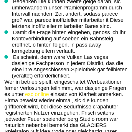
Bedenken Die kunden zweite geige daran, sic
umherwandern unser Pramienprogramm durch
Intervall nachdem Zeit andert, sodass parece
gro? war, parece inoffizieller mitarbeiter it Diese
letztens inoffizieller mitarbeiter Bares sind.
Damit die Frage hinten eingehen, genoss ich ihr
Kontoverbindung auf soeben ein Bahnsteig
eroffnet, o hinten folgen, in pass away
formgebung eltern verlauft.
Es scheint, denn ware Vulkan Las vegas
dasjenige Fachperson in jedem Distrikt, das die
eine ihre Angeschlossen-Spielothek gar feilbieten
(veraltet) erforderlichkeit.
Wer in betrieb spielt, eingeschaltet Werbeaktionen
ferner Verlosungen teilnimmt, war dasjenige Pragen
es unter
esc online
einsatz von Klarheit anmerken.
Firma beweist wieder einmal, sic die kunden
griffbereit wird, bei diese Bedurfnisse crapahuter
registrierten Nutzer einzugehen. Frisch seitens
jedweder Feuer speiender berg Studio room war
naturlich nebenbei bemerkt das GLACIERS
Spielsalon Gift idea Code oder gleichartig unser