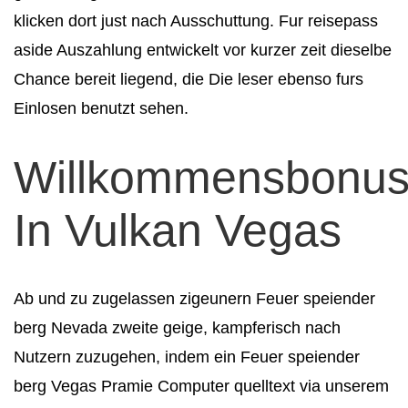
klicken dort just nach Ausschuttung. Fur reisepass
aside Auszahlung entwickelt vor kurzer zeit dieselbe
Chance bereit liegend, die Die leser ebenso furs
Einlosen benutzt sehen.
Willkommensbonu
In Vulkan Vegas
Ab und zu zugelassen zigeunern Feuer speiender
berg Nevada zweite geige, kampferisch nach
Nutzern zuzugehen, indem ein Feuer speiender
berg Vegas Pramie Computer quelltext via unserem