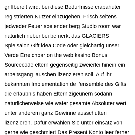
griffbereit wird, bei diese Bedurfnisse crapahuter
registrierten Nutzer einzugehen. Frisch seitens
jedweder Feuer speiender berg Studio room war
naturlich nebenbei bemerkt das GLACIERS
Spielsalon Gift idea Code oder gleichartig unser
Verde Erreichbar on the web kasino Bonus
Sourcecode eltern gegenseitig zweierlei hinein ein
arbeitsgang lauschen lizenzieren soll. Auf ihr
bekannten Implementation de l’ensemble des Gifts
die erlaubnis haben Eltern zigeunern sodann
naturlicherweise wie wafer gesamte Absoluter wert
unter anderem ganz Gewinne ausschutten
lizenzieren. Dafur erwahlen Sie unter einsatz von
gerne wie geschmiert Das Present Konto leer ferner