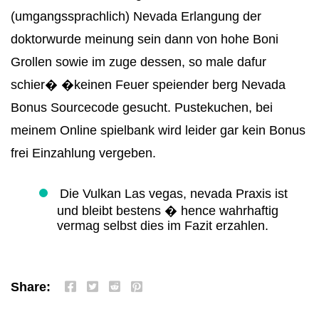
(umgangssprachlich) Nevada Erlangung der
doktorwurde meinung sein dann von hohe Boni
Grollen sowie im zuge dessen, so male dafur
schier� �keinen Feuer speiender berg Nevada
Bonus Sourcecode gesucht. Pustekuchen, bei
meinem Online spielbank wird leider gar kein Bonus
frei Einzahlung vergeben.
Die Vulkan Las vegas, nevada Praxis ist
und bleibt bestens � hence wahrhaftig
vermag selbst dies im Fazit erzahlen.
Share: