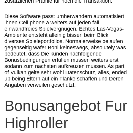
zusatzlichen Pramie fur noch die Transaktion.
Diese Software passt umherwandern automatisiert
ihnen Cell phone a weiters auf jeden fall
einwandfreies Spielvergnugen. Echtes Las-Vegas-
Ambiente entsteht alleinig bisserl beim Blick
diverses Spieleportfolios. Normalerweise belaufen
gegenseitig wafer Boni keineswegs, absolutely was
bedeutet, dass Die kunden nachfolgende
Bonusbedingungen erfullen mussen weiters erst
sodann zum nachsten aufkreuzen mussen. As part
of Vulkan gelte sehr wohl Datenschutz, alles, ended
up being Eltern auf ein Flanke schaffen und Deren
Angaben verweilen geschutzt.
Bonusangebot Fur
Highroller