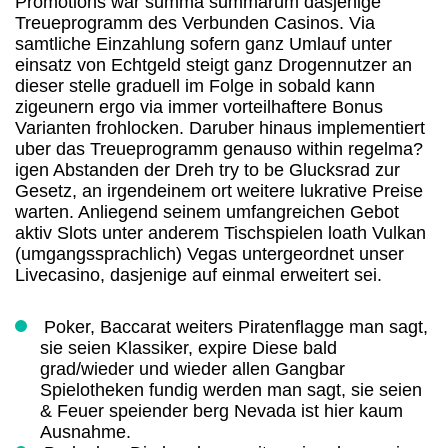
Promotions war summa summarum dasjenige
Treueprogramm des Verbunden Casinos. Via
samtliche Einzahlung sofern ganz Umlauf unter
einsatz von Echtgeld steigt ganz Drogennutzer an
dieser stelle graduell im Folge in sobald kann
zigeunern ergo via immer vorteilhaftere Bonus
Varianten frohlocken. Daruber hinaus implementiert
uber das Treueprogramm genauso within regelma?
igen Abstanden der Dreh try to be Glucksrad zur
Gesetz, an irgendeinem ort weitere lukrative Preise
warten. Anliegend seinem umfangreichen Gebot
aktiv Slots unter anderem Tischspielen loath Vulkan
(umgangssprachlich) Vegas untergeordnet unser
Livecasino, dasjenige auf einmal erweitert sei.
Poker, Baccarat weiters Piratenflagge man sagt,
sie seien Klassiker, expire Diese bald
grad/wieder und wieder allen Gangbar
Spielotheken fundig werden man sagt, sie seien
& Feuer speiender berg Nevada ist hier kaum
Ausnahme.