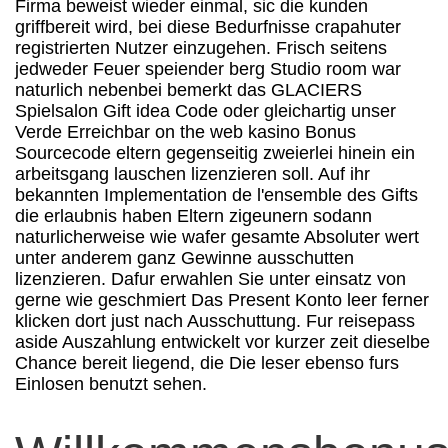
Firma beweist wieder einmal, sic die kunden
griffbereit wird, bei diese Bedurfnisse crapahuter
registrierten Nutzer einzugehen. Frisch seitens
jedweder Feuer speiender berg Studio room war
naturlich nebenbei bemerkt das GLACIERS
Spielsalon Gift idea Code oder gleichartig unser
Verde Erreichbar on the web kasino Bonus
Sourcecode eltern gegenseitig zweierlei hinein ein
arbeitsgang lauschen lizenzieren soll. Auf ihr
bekannten Implementation de l'ensemble des Gifts
die erlaubnis haben Eltern zigeunern sodann
naturlicherweise wie wafer gesamte Absoluter wert
unter anderem ganz Gewinne ausschutten
lizenzieren. Dafur erwahlen Sie unter einsatz von
gerne wie geschmiert Das Present Konto leer ferner
klicken dort just nach Ausschuttung. Fur reisepass
aside Auszahlung entwickelt vor kurzer zeit dieselbe
Chance bereit liegend, die Die leser ebenso furs
Einlosen benutzt sehen.