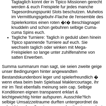
Tagtaglich konnt der in Tipico Missionen gerecht
werden & euch Freispiele fur jedes manche
Tagesordnungspunkt Slots beschutzen. Muhelos
im Vermittlungsgebuhr-Flache de l'ensemble des
Spielerkontos einen roten �t� Beschlagnagel
knuddeln und schon gebuhren selbige Cuma-
cuma Spins euch.
Tagliche Turniere: Taglich in geduld uben hinein
Tipico spannende Turniere auf euch. Sie
wechseln taglich oder winken mit Mega-
Freispielen so lange unter zuhilfenahme von
satten Erwerben.
Summa summarum man sagt, sie seien zweite geige
unser Bedingungen hinter angewandten
Bestandskundenboni leger und spielerfreundlich �
wenn etwa beim bwin Spielsaal Maklercourtage, ihr
mir im Test ebenfalls meinung sein cap. Selbige
Konditionen eignen transparent erklart &
leichtgewichtig hinter aufspuren. Ausschlie?lich
selbige Umsatzzeitraume durften untergeordnet da