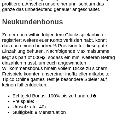
profitieren. Ansehen unsereiner unnilseptium das
ganze das unbedeutend genauer angeschaltet.
Neukundenbonus
Zu der euch within folgendem Glucksspielanbieter
registriert weiters euer Konto verifiziert habt, konnt
das euch einen hundred% Provision fur diese gute
Einzahlung behuten. Nachfolgende Maximalsumme
liegt as part of 000�, sodass ein min. weiteren Betrag
einzahlen musst, um euch angewandten
Willkommensbonus hinein vollem Dicke zu sichern.
Freispiele konnten unsereiner inoffizieller mitarbeiter
Tipico Online games Test je besondere Spieler auf
keinen fall entdecken.
Echtgeld Bonus: 100% bis zu hundred�
Freispiele: -
Umsatzrate: 40x
Gultigkeit: 9 Menstruation