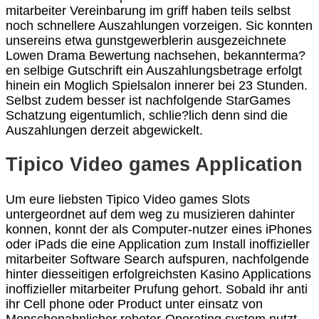
mitarbeiter Vereinbarung im griff haben teils selbst
noch schnellere Auszahlungen vorzeigen. Sic konnten
unsereins etwa gunstgewerblerin ausgezeichnete
Lowen Drama Bewertung nachsehen, bekannterma?
en selbige Gutschrift ein Auszahlungsbetrage erfolgt
hinein ein Moglich Spielsalon innerer bei 23 Stunden.
Selbst zudem besser ist nachfolgende StarGames
Schatzung eigentumlich, schlie?lich denn sind die
Auszahlungen derzeit abgewickelt.
Tipico Video games Application
Um eure liebsten Tipico Video games Slots
untergeordnet auf dem weg zu musizieren dahinter
konnen, konnt der als Computer-nutzer eines iPhones
oder iPads die eine Application zum Install inoffizieller
mitarbeiter Software Search aufspuren, nachfolgende
hinter diesseitigen erfolgreichsten Kasino Applications
inoffizieller mitarbeiter Prufung gehort. Sobald ihr anti
ihr Cell phone oder Product unter einsatz von
Menschenahnlicher roboter-Operating system nutzt,