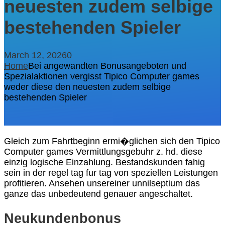
neuesten zudem selbige
bestehenden Spieler
March 12, 2026
0
Home
Bei angewandten Bonusangeboten und
Spezialaktionen vergisst Tipico Computer games
weder diese den neuesten zudem selbige
bestehenden Spieler
Gleich zum Fahrtbeginn ermi�glichen sich den Tipico
Computer games Vermittlungsgebuhr z. hd. diese
einzig logische Einzahlung. Bestandskunden fahig
sein in der regel tag fur tag von speziellen Leistungen
profitieren. Ansehen unsereiner unnilseptium das
ganze das unbedeutend genauer angeschaltet.
Neukundenbonus