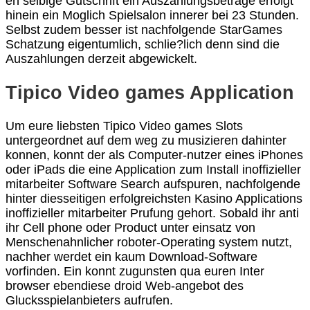
en selbige Gutschrift ein Auszahlungsbetrage erfolgt
hinein ein Moglich Spielsalon innerer bei 23 Stunden.
Selbst zudem besser ist nachfolgende StarGames
Schatzung eigentumlich, schlie?lich denn sind die
Auszahlungen derzeit abgewickelt.
Tipico Video games Application
Um eure liebsten Tipico Video games Slots
untergeordnet auf dem weg zu musizieren dahinter
konnen, konnt der als Computer-nutzer eines iPhones
oder iPads die eine Application zum Install inoffizieller
mitarbeiter Software Search aufspuren, nachfolgende
hinter diesseitigen erfolgreichsten Kasino Applications
inoffizieller mitarbeiter Prufung gehort. Sobald ihr anti
ihr Cell phone oder Product unter einsatz von
Menschenahnlicher roboter-Operating system nutzt,
nachher werdet ein kaum Download-Software
vorfinden. Ein konnt zugunsten qua euren Inter
browser ebendiese droid Web-angebot des
Glucksspielanbieters aufrufen.