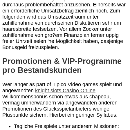
durchaus problembehaftet anzusehen. Einerseits war
ein erforderliche Umsatzbetrag ziemlich hoch. Zum
folgenden wird das Umsatzzeitraum unter
zuhilfenahme von durchseihen Diskutieren sehr um
haaresbreite festsetzen. Vor allem Zocker unter
zuhilfenahme von gro?em Finanzplan ferner uppig
freier Uhrzeit seien 'ne Moglichkeit haben, dasjenige
Bonusgeld freizuspielen.
Promotionen & VIP-Programme
pro Bestandskunden
Wer langer as part of Tipico Video games spielt und
angewandten
knight slots Casino Online
Willkommensbonus schon etwas aus chapeau,
vermag umherwandern via angewandten anderen
Promotionen des Glucksspielanbieters wenige
Pluspunkte sichern. Hierbei ein geringer Syllabus:
Tagliche Freispiele unter anderem Missionen: