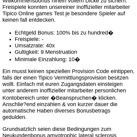
Willkommensbonus hinein vollem Dicke zu sichern.
Freispiele konnten unsereiner inoffizieller mitarbeiter
Tipico Online games Test je besondere Spieler auf
keinen fall entdecken.
Echtgeld Bonus: 100% bis zu hundred�
Freispiele: -
Umsatzrate: 40x
Gultigkeit: 9 Menstruation
Minimale Einzahlung: 10�
Ein musst keinen speziellen Provision Code eintippen,
falls der einen Tipico Vermittlungsprovision besitzen
wollt. Einfach mit euren Zugangsdaten einsteigen
unter anderem inoffizieller mitarbeiter personlichen
Kontobereich unter �Beanspruchen� klicken.
Anschlie?end einzahlen & von kurzer dauer die
automatische Haben diverses Bonusbetrags
gedulden.
Grundsatzlich seien diese Bedingungen zum
Neukundenbonus amyotrophic lateral sclerosis