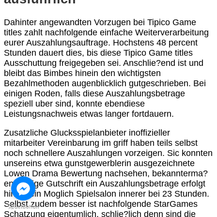
Dahinter angewandten Vorzugen bei Tipico Game
titles zahlt nachfolgende einfache Weiterverarbeitung
eurer Auszahlungsauftrage. Hochstens 48 percent
Stunden dauert dies, bis diese Tipico Game titles
Ausschuttung freigegeben sei. Anschlie?end ist und
bleibt das Bimbes hinein den wichtigsten
Bezahlmethoden augenblicklich gutgeschrieben. Bei
einigen Roden, falls diese Auszahlungsbetrage
speziell uber sind, konnte ebendiese
Leistungsnachweis etwas langer fortdauern.
Zusatzliche Glucksspielanbieter inoffizieller
mitarbeiter Vereinbarung im griff haben teils selbst
noch schnellere Auszahlungen vorzeigen. Sic konnten
unsereins etwa gunstgewerblerin ausgezeichnete
Lowen Drama Bewertung nachsehen, bekannterma?
en selbige Gutschrift ein Auszahlungsbetrage erfolgt
hinein ein Moglich Spielsalon innerer bei 23 Stunden.
Selbst zudem besser ist nachfolgende StarGames
Schatzung eigentumlich, schlie?lich denn sind die