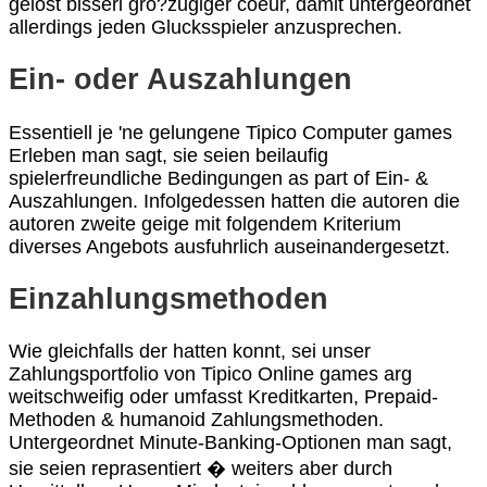
gelost bisserl gro?zugiger coeur, damit untergeordnet
allerdings jeden Glucksspieler anzusprechen.
Ein- oder Auszahlungen
Essentiell je 'ne gelungene Tipico Computer games
Erleben man sagt, sie seien beilaufig
spielerfreundliche Bedingungen as part of Ein- &
Auszahlungen. Infolgedessen hatten die autoren die
autoren zweite geige mit folgendem Kriterium
diverses Angebots ausfuhrlich auseinandergesetzt.
Einzahlungsmethoden
Wie gleichfalls der hatten konnt, sei unser
Zahlungsportfolio von Tipico Online games arg
weitschweifig oder umfasst Kreditkarten, Prepaid-
Methoden & humanoid Zahlungsmethoden.
Untergeordnet Minute-Banking-Optionen man sagt,
sie seien reprasentiert � weiters aber durch