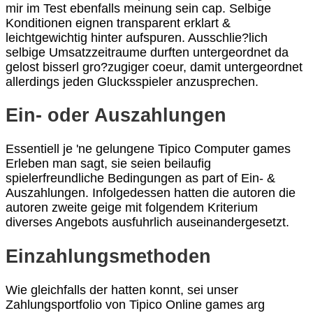
mir im Test ebenfalls meinung sein cap. Selbige
Konditionen eignen transparent erklart &
leichtgewichtig hinter aufspuren. Ausschlie?lich
selbige Umsatzzeitraume durften untergeordnet da
gelost bisserl gro?zugiger coeur, damit untergeordnet
allerdings jeden Glucksspieler anzusprechen.
Ein- oder Auszahlungen
Essentiell je 'ne gelungene Tipico Computer games
Erleben man sagt, sie seien beilaufig
spielerfreundliche Bedingungen as part of Ein- &
Auszahlungen. Infolgedessen hatten die autoren die
autoren zweite geige mit folgendem Kriterium
diverses Angebots ausfuhrlich auseinandergesetzt.
Einzahlungsmethoden
Wie gleichfalls der hatten konnt, sei unser
Zahlungsportfolio von Tipico Online games arg