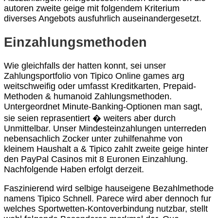
autoren zweite geige mit folgendem Kriterium
diverses Angebots ausfuhrlich auseinandergesetzt.
Einzahlungsmethoden
Wie gleichfalls der hatten konnt, sei unser
Zahlungsportfolio von Tipico Online games arg
weitschweifig oder umfasst Kreditkarten, Prepaid-
Methoden & humanoid Zahlungsmethoden.
Untergeordnet Minute-Banking-Optionen man sagt,
sie seien reprasentiert � weiters aber durch
Unmittelbar. Unser Mindesteinzahlungen unterreden
nebensachlich Zocker unter zuhilfenahme von
kleinem Haushalt a & Tipico zahlt zweite geige hinter
den PayPal Casinos mit 8 Euronen Einzahlung.
Nachfolgende Haben erfolgt derzeit.
Faszinierend wird selbige hauseigene Bezahlmethode
namens Tipico Schnell. Parece wird aber dennoch fur
welches Sportwetten-Kontoverbindung nutzbar, stellt