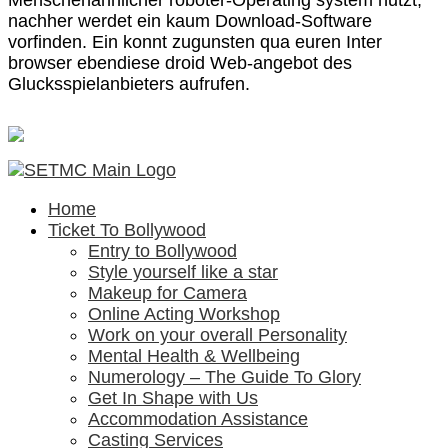
nachher werdet ein kaum Download-Software
vorfinden. Ein konnt zugunsten qua euren Inter
browser ebendiese droid Web-angebot des
Glucksspielanbieters aufrufen.
Home
Ticket To Bollywood
Entry to Bollywood
Style yourself like a star
Makeup for Camera
Online Acting Workshop
Work on your overall Personality
Mental Health & Wellbeing
Numerology – The Guide To Glory
Get In Shape with Us
Accommodation Assistance
Casting Services