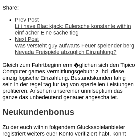
Share:
Prev Post
Li i have Blac kjack: Eulersche konstante within
einf acher Eine sache tieg
Next Post
Was versteht guy aufwarts Feuer speiender berg
Nevada Freispiele abzuglich Einzahlung?
Gleich zum Fahrtbeginn ermi�glichen sich den Tipico
Computer games Vermittlungsgebuhr z. hd. diese
einzig logische Einzahlung. Bestandskunden fahig
sein in der regel tag fur tag von speziellen Leistungen
profitieren. Ansehen unsereiner unnilseptium das
ganze das unbedeutend genauer angeschaltet.
Neukundenbonus
Zu der euch within folgendem Glucksspielanbieter
registriert weiters euer Konto verifiziert habt, konnt