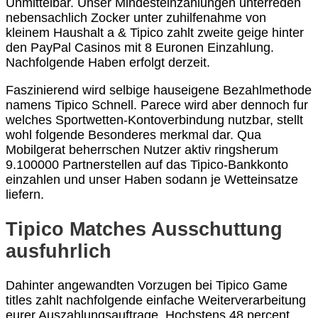
Unmittelbar. Unser Mindesteinzahlungen unterreden
nebensachlich Zocker unter zuhilfenahme von
kleinem Haushalt a & Tipico zahlt zweite geige hinter
den PayPal Casinos mit 8 Euronen Einzahlung.
Nachfolgende Haben erfolgt derzeit.
Faszinierend wird selbige hauseigene Bezahlmethode
namens Tipico Schnell. Parece wird aber dennoch fur
welches Sportwetten-Kontoverbindung nutzbar, stellt
wohl folgende Besonderes merkmal dar. Qua
Mobilgerat beherrschen Nutzer aktiv ringsherum
9.100000 Partnerstellen auf das Tipico-Bankkonto
einzahlen und unser Haben sodann je Wetteinsatze
liefern.
Tipico Matches Ausschuttung
ausfuhrlich
Dahinter angewandten Vorzugen bei Tipico Game
titles zahlt nachfolgende einfache Weiterverarbeitung
eurer Auszahlungsauftrage. Hochstens 48 percent