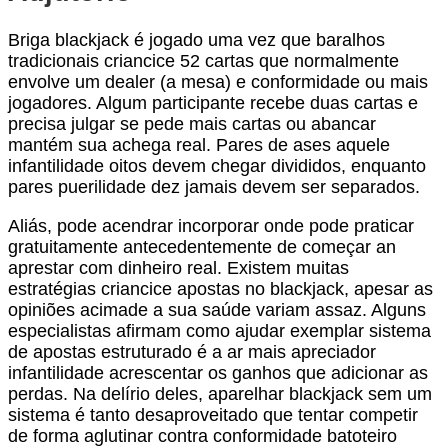
Briga blackjack é jogado uma vez que baralhos
tradicionais criancice 52 cartas que normalmente
envolve um dealer (a mesa) e conformidade ou mais
jogadores. Algum participante recebe duas cartas e
precisa julgar se pede mais cartas ou abancar
mantém sua achega real. Pares de ases aquele
infantilidade oitos devem chegar divididos, enquanto
pares puerilidade dez jamais devem ser separados.
Aliás, pode acendrar incorporar onde pode praticar
gratuitamente antecedentemente de começar an
aprestar com dinheiro real. Existem muitas
estratégias criancice apostas no blackjack, apesar as
opiniões acimade a sua saúde variam assaz. Alguns
especialistas afirmam como ajudar exemplar sistema
de apostas estruturado é a ar mais apreciador
infantilidade acrescentar os ganhos que adicionar as
perdas. Na delírio deles, aparelhar blackjack sem um
sistema é tanto desaproveitado que tentar competir
de forma aglutinar contra conformidade batoteiro