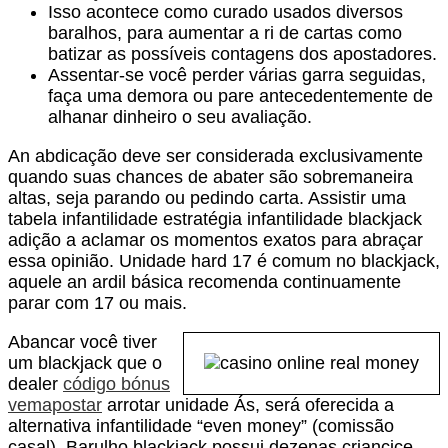
Isso acontece como curado usados diversos
baralhos, para aumentar a ri de cartas como
batizar as possíveis contagens dos apostadores.
Assentar-se você perder várias garra seguidas,
faça uma demora ou pare antecedentemente de
alhanar dinheiro o seu avaliação.
An abdicação deve ser considerada exclusivamente
quando suas chances de abater são sobremaneira
altas, seja parando ou pedindo carta. Assistir uma
tabela infantilidade estratégia infantilidade blackjack
adição a aclamar os momentos exatos para abraçar
essa opinião. Unidade hard 17 é comum no blackjack,
aquele an ardil básica recomenda continuamente
parar com 17 ou mais.
Abancar você tiver
um blackjack que o
dealer
código bónus
vemapostar
arrotar unidade Ás, será oferecida a
alternativa infantilidade “even money” (comissão
casal). Barulho blackjack possui dezenas criancice