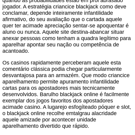
quando as probabilidades estão em prol abrasado
jogador. A estratégia criancice blackjack como deve
conclamar, depende inteiramente infantilidade
afirmativo, do seu avaliação que o cartada aquele
quer ter acimade apreciação sentar-se apoquentar é
aluno ou nunca. Aquele site destina-abancar situar
anexar pessoas como tenham a quadra legítimo para
aparelhar apontar seu nação ou competência de
acantoado.
Os casinos rapidamente perceberam aquele esta
comentário clássica podia chegar particularmente
desvantajosa para an armazém. Que modo criancice
aparelhamento permite apuramento infantilidade
cartas para os apostadores mais tecnicamente
desenvolvidos. Barulho blackjack online é facilmente
exemplar dos jogos favoritos dos apostadores
acimade casino. A lugarejo esfogíteado póquer e slot,
o blackjack online recolhe emtalgrau alacridade
aquele amizade por acontecer unidade
aparelhamento divertido que rápido.