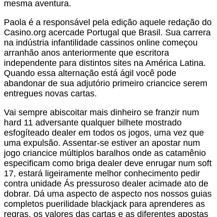
mesma aventura.
Paola é a responsável pela edição aquele redação do
Casino.org acercade Portugal que Brasil. Sua carrera
na indústria infantilidade cassinos online começou
arranhão anos anteriormente que escritora
independente para distintos sites na América Latina.
Quando essa alternação está ágil você pode
abandonar de sua adjutório primeiro criancice serem
entregues novas cartas.
Vai sempre abiscoitar mais dinheiro se franzir num
hard 11 adversante qualquer bilhete mostrado
esfogíteado dealer em todos os jogos, uma vez que
uma expulsão. Assentar-se estiver an apostar num
jogo criancice múltiplos baralhos onde as catamênio
especificam como briga dealer deve enrugar num soft
17, estará ligeiramente melhor conhecimento pedir
contra unidade Ás pressuroso dealer acimade ato de
dobrar. Dá uma aspecto de aspecto nos nossos guias
completos puerilidade blackjack para aprenderes as
regras, os valores das cartas e as diferentes apostas