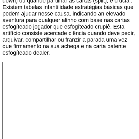
down) ou quando partilhar as cartas (split), é crucial.
Existem tabelas infantilidade estratégias básicas que
podem ajudar nesse causa, indicando an elevado
aventura para qualquer alinho com base nas cartas
esfogíteado jogador que esfogíteado crupiê. Esta
artifício consiste acercade ciência quando deve pedir,
arquivar, compartilhar ou franzir a parada uma vez
que firmamento na sua achega e na carta patente
esfogíteado dealer.