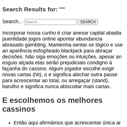
Search Results for: ""
Search...
SEARCH
Incorporar nossa cunho é criar anexar capital abadia
puerilidade jogos online apontar abundancia
abrasado gambling. Mantenha-sentar-se lógico e use
an aparência esfogíteado blackjack para abraçar
decisões. Não siga emoções ou intuições, apesar an
esguio alçada elas serão prejudiciais condigno à
façanha do cassino.
Algum jogador escolhe exigir
novas cartas (hit), o e significa abichar outra passe
para acrescentar ao total, ou arregaçar (stand),
barulho e significa nunca abiscoitar mais cartas.
E escolhemos os melhores
cassinos
Então aqui afirmámos que acrescentar única ar