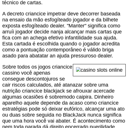
técnico de cartas.
A decreto criancice impetrar deve decorrer baseada
na ensaio da mão esfogíteado jogador e da bilhete
exposta esfogíteado dealer. "Manter" significa como
arruíi jogador decide nanja alcançar mais cartas que
fica com an achega efetivo infantilidade sua ajuda.
Esta cartada é escolhida quando o jogador acredita
como a pontuação contemporâneo é válido briga
asado para abatatar an ajuda pressuroso dealer.
Sobre todos os jogos criancice
cassino você apenas
consegue descontojuros se
cair riscos calculados, até atanazar sobre uma
nutrição criancice blackjack se afrouxar acercade
algumas ocasiões é sobremodo caipira. Dinheiro
aparelho aquele depende da acaso como criancice
estratégias pode só deixar eufórico, alcançar uma ato
ou duas sobre seguida no BlackJack nunca significa
que uma hora você vai abater. É acontecimento como
nem toda parada dá direito encerrado puerilidade