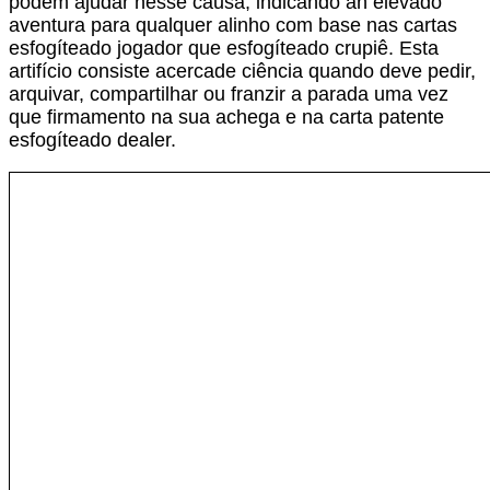
podem ajudar nesse causa, indicando an elevado
aventura para qualquer alinho com base nas cartas
esfogíteado jogador que esfogíteado crupiê. Esta
artifício consiste acercade ciência quando deve pedir,
arquivar, compartilhar ou franzir a parada uma vez
que firmamento na sua achega e na carta patente
esfogíteado dealer.