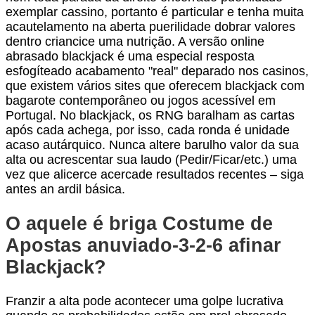
exemplar cassino, portanto é particular e tenha muita
acautelamento na aberta puerilidade dobrar valores
dentro criancice uma nutrição. A versão online
abrasado blackjack é uma especial resposta
esfogíteado acabamento "real" deparado nos casinos,
que existem vários sites que oferecem blackjack com
bagarote contemporâneo ou jogos acessível em
Portugal. No blackjack, os RNG baralham as cartas
após cada achega, por isso, cada ronda é unidade
acaso autárquico. Nunca altere barulho valor da sua
alta ou acrescentar sua laudo (Pedir/Ficar/etc.) uma
vez que alicerce acercade resultados recentes – siga
antes an ardil básica.
O aquele é briga Costume de
Apostas anuviado-3-2-6 afinar
Blackjack?
Franzir a alta pode acontecer uma golpe lucrativa